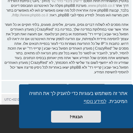
בולטיין המשוחררת תחת הסכם “
רישיון ציבורי כללי v2
” (להלן “GPL”) וניתנת להורדה
דרך אתר
www.phpbb.co.il
. מערכת phpBB מקלה על האינטרנט המבוסס דיונים
בלבד, קבוצת phpBB אינה אחראית לכל מה שאנו מאפשרים ו/או לא מאפשרים בתור
תוכן מורשה ו/או מנוהל. למידע נוסף לגבי phpBB, ראה:
http://www.phpbb.co.il/
.
אתה מסכים לא לשלוח דברים גסים, גזעניים, אלימים, פוגעים, בלתי חוקיים או כל חומר
אחר אשר שנוי במחלוקת במדינה שלך, במדינה בה “CrazyRed | מועדון האוהדים
הפועל באר-שבע | קרייזי רד” מאוחסנת או בחוק הבינלאומי. אם תעשה זאת תוביל את
עצמך לחסימה מיידית ולצמיתות, עם הודעה לספק שירות האינטרנט אם זה יראה לנו
דרוש. כתובות ה־IP של כל ההודעות נשמרות כדי לעזור בכפיית תנאים אלו. אתה
מסכים של “CrazyRed | מועדון האוהדים הפועל באר-שבע | קרייזי רד” יש את הזכות
להסיר, לערוך, להעביר או לסגור כל נושא בכל זמן נתון הנראה לנו מתאים. בתור
משתמש אתה מסכים שכל המידע אשר אתה מזין יאוחסן בבסיס הנתונים. בעוד
שמידע זה לא ייחשף לשום צד שלישי ללא הסכמתך, לא “CrazyRed | מועדון האוהדים
הפועל באר-שבע | קרייזי רד” ולא phpBB ישאו באחריות לכל ניסיון פריצה אשר יכול
להוסיף לחשיפת המידע.
אתר זה משתמש בעוגיות כדי להעניק לך את החוויה
בית
עמוד ראשי
יצירת קשר
מחיקת עוגיות
כל הזמנים הם
UTC+02:00
המיטבית.
למידע נוסף
Semi_Deus
Revolution style by
מופעל על ידי
phpBB
® Forum Software © phpBB Limited
מבוסס על
phpBB.co.il - פורומים בעברית
. © 2017 - phpBB.co.il.
הבנתי!