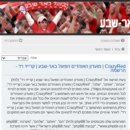
שאלות נפוצות
התחברות
בית
עמוד ראשי
שפה:
CrazyRed | מועדון האוהדים הפועל באר-שבע | קרייזי רד -
הרשמה
בעת הגישה אל “CrazyRed | מועדון האוהדים הפועל באר-שבע | קרייזי רד” (להלן
“אנחנו”, “אותנו”, “שלנו”, “CrazyRed | מועדון האוהדים הפועל באר-שבע | קרייזי רד”,
“https://crazyred.co.il”), אתה מסכים לציית לתנאים הבאים. אם אינך מסכים לציית
לכל התנאים הבאים, אנא אל תיגש ו/או תשתמש ב־“CrazyRed | מועדון האוהדים
הפועל באר-שבע | קרייזי רד”. אנו יכולים לשנות תנאים אלו בכל זמן נתון ונשקיע את
מירב מאמצינו כדי לידע אותך, אך יהיה זה נבון מצידך לסקור תנאים אלו בקביעות
כחלק מהשימוש המתמשך ב־“CrazyRed | מועדון האוהדים הפועל באר-שבע | קרייזי
רד”. לאחר שינויים אתה מסכים לציית לתנאים אלו כאשר הם מעודכנים ו/או מתוקנים.
הפורומים שלנו מבוססים על phpBB (להלן “הם”, “אותם”, “שלהם”, “מערכת phpBB”,
“www.phpbb.co.il”, “קבוצת phpBB”, “צוות phpBB הישראלי”) אשר הינה מערכת