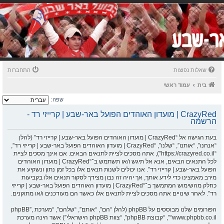
שאלות נפוצות
התחברות
בית
עמוד ראשי
שפה:
CrazyRed | מועדון האוהדים הפועל באר-שבע | קרייזי רד -
הרשמה
בעת הגישה אל “CrazyRed | מועדון האוהדים הפועל באר-שבע | קרייזי רד” (להלן
“אנחנו”, “אותנו”, “שלנו”, “CrazyRed | מועדון האוהדים הפועל באר-שבע | קרייזי רד”,
“https://crazyred.co.il”), אתה מסכים לציית לתנאים הבאים. אם אינך מסכים לציית
לכל התנאים הבאים, אנא אל תיגש ו/או תשתמש ב־“CrazyRed | מועדון האוהדים
הפועל באר-שבע | קרייזי רד”. אנו יכולים לשנות תנאים אלו בכל זמן נתון ונשקיע את
מירב מאמצינו כדי לידע אותך, אך יהיה זה נבון מצידך לסקור תנאים אלו בקביעות
כחלק מהשימוש המתמשך ב־“CrazyRed | מועדון האוהדים הפועל באר-שבע | קרייזי
רד”. לאחר שינויים אתה מסכים לציית לתנאים אלו כאשר הם מעודכנים ו/או מתוקנים.
הפורומים שלנו מבוססים על phpBB (להלן “הם”, “אותם”, “שלהם”, “מערכת phpBB”,
“www.phpbb.co.il”, “קבוצת phpBB”, “צוות phpBB הישראלי”) אשר הינה מערכת