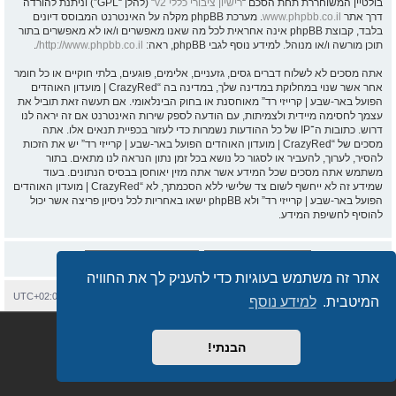
בולטיין המשוחררת תחת הסכם “
רישיון ציבורי כללי v2
” (להלן “GPL”) וניתנת להורדה
דרך אתר
www.phpbb.co.il
. מערכת phpBB מקלה על האינטרנט המבוסס דיונים
בלבד, קבוצת phpBB אינה אחראית לכל מה שאנו מאפשרים ו/או לא מאפשרים בתור
תוכן מורשה ו/או מנוהל. למידע נוסף לגבי phpBB, ראה:
http://www.phpbb.co.il/
.
אתה מסכים לא לשלוח דברים גסים, גזעניים, אלימים, פוגעים, בלתי חוקיים או כל חומר
אחר אשר שנוי במחלוקת במדינה שלך, במדינה בה “CrazyRed | מועדון האוהדים
הפועל באר-שבע | קרייזי רד” מאוחסנת או בחוק הבינלאומי. אם תעשה זאת תוביל את
עצמך לחסימה מיידית ולצמיתות, עם הודעה לספק שירות האינטרנט אם זה יראה לנו
דרוש. כתובות ה־IP של כל ההודעות נשמרות כדי לעזור בכפיית תנאים אלו. אתה
מסכים של “CrazyRed | מועדון האוהדים הפועל באר-שבע | קרייזי רד” יש את הזכות
להסיר, לערוך, להעביר או לסגור כל נושא בכל זמן נתון הנראה לנו מתאים. בתור
משתמש אתה מסכים שכל המידע אשר אתה מזין יאוחסן בבסיס הנתונים. בעוד
שמידע זה לא ייחשף לשום צד שלישי ללא הסכמתך, לא “CrazyRed | מועדון האוהדים
הפועל באר-שבע | קרייזי רד” ולא phpBB ישאו באחריות לכל ניסיון פריצה אשר יכול
להוסיף לחשיפת המידע.
אתר זה משתמש בעוגיות כדי להעניק לך את החוויה
בית
עמוד ראשי
יצירת קשר
מחיקת עוגיות
כל הזמנים הם
UTC+02:00
המיטבית.
למידע נוסף
Semi_Deus
Revolution style by
מופעל על ידי
phpBB
® Forum Software © phpBB Limited
מבוסס על
phpBB.co.il - פורומים בעברית
. © 2017 - phpBB.co.il.
הבנתי!