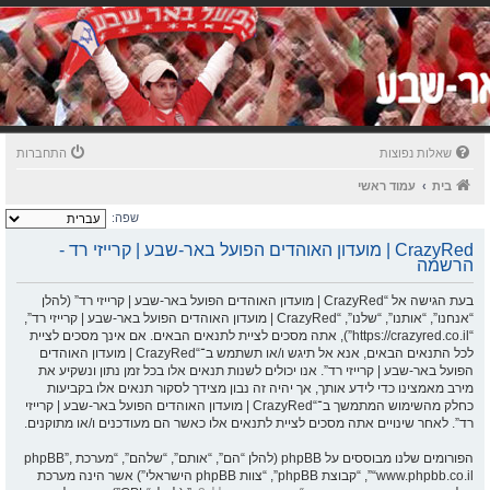
שאלות נפוצות
התחברות
בית
עמוד ראשי
שפה:
CrazyRed | מועדון האוהדים הפועל באר-שבע | קרייזי רד -
הרשמה
בעת הגישה אל “CrazyRed | מועדון האוהדים הפועל באר-שבע | קרייזי רד” (להלן
“אנחנו”, “אותנו”, “שלנו”, “CrazyRed | מועדון האוהדים הפועל באר-שבע | קרייזי רד”,
“https://crazyred.co.il”), אתה מסכים לציית לתנאים הבאים. אם אינך מסכים לציית
לכל התנאים הבאים, אנא אל תיגש ו/או תשתמש ב־“CrazyRed | מועדון האוהדים
הפועל באר-שבע | קרייזי רד”. אנו יכולים לשנות תנאים אלו בכל זמן נתון ונשקיע את
מירב מאמצינו כדי לידע אותך, אך יהיה זה נבון מצידך לסקור תנאים אלו בקביעות
כחלק מהשימוש המתמשך ב־“CrazyRed | מועדון האוהדים הפועל באר-שבע | קרייזי
רד”. לאחר שינויים אתה מסכים לציית לתנאים אלו כאשר הם מעודכנים ו/או מתוקנים.
הפורומים שלנו מבוססים על phpBB (להלן “הם”, “אותם”, “שלהם”, “מערכת phpBB”,
“www.phpbb.co.il”, “קבוצת phpBB”, “צוות phpBB הישראלי”) אשר הינה מערכת