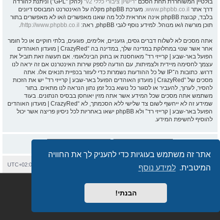
בולטיין המשוחררת תחת הסכם “
רישיון ציבורי כללי v2
” (להלן “GPL”) וניתנת להורדה
דרך אתר
www.phpbb.co.il
. מערכת phpBB מקלה על האינטרנט המבוסס דיונים
בלבד, קבוצת phpBB אינה אחראית לכל מה שאנו מאפשרים ו/או לא מאפשרים בתור
תוכן מורשה ו/או מנוהל. למידע נוסף לגבי phpBB, ראה:
http://www.phpbb.co.il/
.
אתה מסכים לא לשלוח דברים גסים, גזעניים, אלימים, פוגעים, בלתי חוקיים או כל חומר
אחר אשר שנוי במחלוקת במדינה שלך, במדינה בה “CrazyRed | מועדון האוהדים
הפועל באר-שבע | קרייזי רד” מאוחסנת או בחוק הבינלאומי. אם תעשה זאת תוביל את
עצמך לחסימה מיידית ולצמיתות, עם הודעה לספק שירות האינטרנט אם זה יראה לנו
דרוש. כתובות ה־IP של כל ההודעות נשמרות כדי לעזור בכפיית תנאים אלו. אתה
מסכים של “CrazyRed | מועדון האוהדים הפועל באר-שבע | קרייזי רד” יש את הזכות
להסיר, לערוך, להעביר או לסגור כל נושא בכל זמן נתון הנראה לנו מתאים. בתור
משתמש אתה מסכים שכל המידע אשר אתה מזין יאוחסן בבסיס הנתונים. בעוד
שמידע זה לא ייחשף לשום צד שלישי ללא הסכמתך, לא “CrazyRed | מועדון האוהדים
הפועל באר-שבע | קרייזי רד” ולא phpBB ישאו באחריות לכל ניסיון פריצה אשר יכול
להוסיף לחשיפת המידע.
אתר זה משתמש בעוגיות כדי להעניק לך את החוויה
בית
עמוד ראשי
יצירת קשר
מחיקת עוגיות
כל הזמנים הם
UTC+02:00
המיטבית.
למידע נוסף
Semi_Deus
Revolution style by
מופעל על ידי
phpBB
® Forum Software © phpBB Limited
מבוסס על
phpBB.co.il - פורומים בעברית
. © 2017 - phpBB.co.il.
הבנתי!