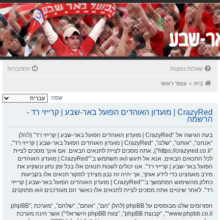
שאלות נפוצות
התחברות
בית
עמוד ראשי
שפה:
CrazyRed | מועדון האוהדים הפועל באר-שבע | קרייזי רד -
הרשמה
בעת הגישה אל “CrazyRed | מועדון האוהדים הפועל באר-שבע | קרייזי רד” (להלן
“אנחנו”, “אותנו”, “שלנו”, “CrazyRed | מועדון האוהדים הפועל באר-שבע | קרייזי רד”,
“https://crazyred.co.il”), אתה מסכים לציית לתנאים הבאים. אם אינך מסכים לציית
לכל התנאים הבאים, אנא אל תיגש ו/או תשתמש ב־“CrazyRed | מועדון האוהדים
הפועל באר-שבע | קרייזי רד”. אנו יכולים לשנות תנאים אלו בכל זמן נתון ונשקיע את
מירב מאמצינו כדי לידע אותך, אך יהיה זה נבון מצידך לסקור תנאים אלו בקביעות
כחלק מהשימוש המתמשך ב־“CrazyRed | מועדון האוהדים הפועל באר-שבע | קרייזי
רד”. לאחר שינויים אתה מסכים לציית לתנאים אלו כאשר הם מעודכנים ו/או מתוקנים.
הפורומים שלנו מבוססים על phpBB (להלן “הם”, “אותם”, “שלהם”, “מערכת phpBB”,
“www.phpbb.co.il”, “קבוצת phpBB”, “צוות phpBB הישראלי”) אשר הינה מערכת