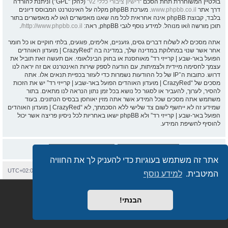
בולטיין המשוחררת תחת הסכם “
רישיון ציבורי כללי v2
” (להלן “GPL”) וניתנת להורדה
דרך אתר
www.phpbb.co.il
. מערכת phpBB מקלה על האינטרנט המבוסס דיונים
בלבד, קבוצת phpBB אינה אחראית לכל מה שאנו מאפשרים ו/או לא מאפשרים בתור
תוכן מורשה ו/או מנוהל. למידע נוסף לגבי phpBB, ראה:
http://www.phpbb.co.il/
.
אתה מסכים לא לשלוח דברים גסים, גזעניים, אלימים, פוגעים, בלתי חוקיים או כל חומר
אחר אשר שנוי במחלוקת במדינה שלך, במדינה בה “CrazyRed | מועדון האוהדים
הפועל באר-שבע | קרייזי רד” מאוחסנת או בחוק הבינלאומי. אם תעשה זאת תוביל את
עצמך לחסימה מיידית ולצמיתות, עם הודעה לספק שירות האינטרנט אם זה יראה לנו
דרוש. כתובות ה־IP של כל ההודעות נשמרות כדי לעזור בכפיית תנאים אלו. אתה
מסכים של “CrazyRed | מועדון האוהדים הפועל באר-שבע | קרייזי רד” יש את הזכות
להסיר, לערוך, להעביר או לסגור כל נושא בכל זמן נתון הנראה לנו מתאים. בתור
משתמש אתה מסכים שכל המידע אשר אתה מזין יאוחסן בבסיס הנתונים. בעוד
שמידע זה לא ייחשף לשום צד שלישי ללא הסכמתך, לא “CrazyRed | מועדון האוהדים
הפועל באר-שבע | קרייזי רד” ולא phpBB ישאו באחריות לכל ניסיון פריצה אשר יכול
להוסיף לחשיפת המידע.
אתר זה משתמש בעוגיות כדי להעניק לך את החוויה
בית
עמוד ראשי
יצירת קשר
מחיקת עוגיות
כל הזמנים הם
UTC+02:00
המיטבית.
למידע נוסף
Semi_Deus
Revolution style by
מופעל על ידי
phpBB
® Forum Software © phpBB Limited
מבוסס על
phpBB.co.il - פורומים בעברית
. © 2017 - phpBB.co.il.
הבנתי!