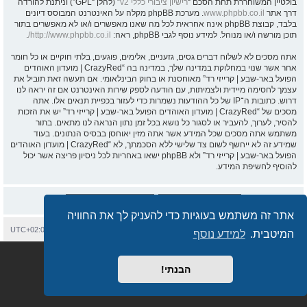
בולטיין המשוחררת תחת הסכם “
רישיון ציבורי כללי v2
” (להלן “GPL”) וניתנת להורדה
דרך אתר
www.phpbb.co.il
. מערכת phpBB מקלה על האינטרנט המבוסס דיונים
בלבד, קבוצת phpBB אינה אחראית לכל מה שאנו מאפשרים ו/או לא מאפשרים בתור
תוכן מורשה ו/או מנוהל. למידע נוסף לגבי phpBB, ראה:
http://www.phpbb.co.il/
.
אתה מסכים לא לשלוח דברים גסים, גזעניים, אלימים, פוגעים, בלתי חוקיים או כל חומר
אחר אשר שנוי במחלוקת במדינה שלך, במדינה בה “CrazyRed | מועדון האוהדים
הפועל באר-שבע | קרייזי רד” מאוחסנת או בחוק הבינלאומי. אם תעשה זאת תוביל את
עצמך לחסימה מיידית ולצמיתות, עם הודעה לספק שירות האינטרנט אם זה יראה לנו
דרוש. כתובות ה־IP של כל ההודעות נשמרות כדי לעזור בכפיית תנאים אלו. אתה
מסכים של “CrazyRed | מועדון האוהדים הפועל באר-שבע | קרייזי רד” יש את הזכות
להסיר, לערוך, להעביר או לסגור כל נושא בכל זמן נתון הנראה לנו מתאים. בתור
משתמש אתה מסכים שכל המידע אשר אתה מזין יאוחסן בבסיס הנתונים. בעוד
שמידע זה לא ייחשף לשום צד שלישי ללא הסכמתך, לא “CrazyRed | מועדון האוהדים
הפועל באר-שבע | קרייזי רד” ולא phpBB ישאו באחריות לכל ניסיון פריצה אשר יכול
להוסיף לחשיפת המידע.
אתר זה משתמש בעוגיות כדי להעניק לך את החוויה
בית
עמוד ראשי
יצירת קשר
מחיקת עוגיות
כל הזמנים הם
UTC+02:00
המיטבית.
למידע נוסף
Semi_Deus
Revolution style by
מופעל על ידי
phpBB
® Forum Software © phpBB Limited
מבוסס על
phpBB.co.il - פורומים בעברית
. © 2017 - phpBB.co.il.
הבנתי!