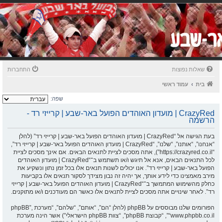
שאלות נפוצות
התחברות
בית
עמוד ראשי
שפה:
CrazyRed | מועדון האוהדים הפועל באר-שבע | קרייזי רד -
הרשמה
בעת הגישה אל “CrazyRed | מועדון האוהדים הפועל באר-שבע | קרייזי רד” (להלן
“אנחנו”, “אותנו”, “שלנו”, “CrazyRed | מועדון האוהדים הפועל באר-שבע | קרייזי רד”,
“https://crazyred.co.il”), אתה מסכים לציית לתנאים הבאים. אם אינך מסכים לציית
לכל התנאים הבאים, אנא אל תיגש ו/או תשתמש ב־“CrazyRed | מועדון האוהדים
הפועל באר-שבע | קרייזי רד”. אנו יכולים לשנות תנאים אלו בכל זמן נתון ונשקיע את
מירב מאמצינו כדי לידע אותך, אך יהיה זה נבון מצידך לסקור תנאים אלו בקביעות
כחלק מהשימוש המתמשך ב־“CrazyRed | מועדון האוהדים הפועל באר-שבע | קרייזי
רד”. לאחר שינויים אתה מסכים לציית לתנאים אלו כאשר הם מעודכנים ו/או מתוקנים.
הפורומים שלנו מבוססים על phpBB (להלן “הם”, “אותם”, “שלהם”, “מערכת phpBB”,
“www.phpbb.co.il”, “קבוצת phpBB”, “צוות phpBB הישראלי”) אשר הינה מערכת