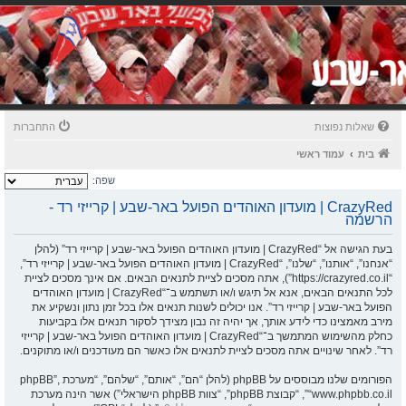
שאלות נפוצות
התחברות
בית
עמוד ראשי
שפה:
CrazyRed | מועדון האוהדים הפועל באר-שבע | קרייזי רד -
הרשמה
בעת הגישה אל “CrazyRed | מועדון האוהדים הפועל באר-שבע | קרייזי רד” (להלן
“אנחנו”, “אותנו”, “שלנו”, “CrazyRed | מועדון האוהדים הפועל באר-שבע | קרייזי רד”,
“https://crazyred.co.il”), אתה מסכים לציית לתנאים הבאים. אם אינך מסכים לציית
לכל התנאים הבאים, אנא אל תיגש ו/או תשתמש ב־“CrazyRed | מועדון האוהדים
הפועל באר-שבע | קרייזי רד”. אנו יכולים לשנות תנאים אלו בכל זמן נתון ונשקיע את
מירב מאמצינו כדי לידע אותך, אך יהיה זה נבון מצידך לסקור תנאים אלו בקביעות
כחלק מהשימוש המתמשך ב־“CrazyRed | מועדון האוהדים הפועל באר-שבע | קרייזי
רד”. לאחר שינויים אתה מסכים לציית לתנאים אלו כאשר הם מעודכנים ו/או מתוקנים.
הפורומים שלנו מבוססים על phpBB (להלן “הם”, “אותם”, “שלהם”, “מערכת phpBB”,
“www.phpbb.co.il”, “קבוצת phpBB”, “צוות phpBB הישראלי”) אשר הינה מערכת