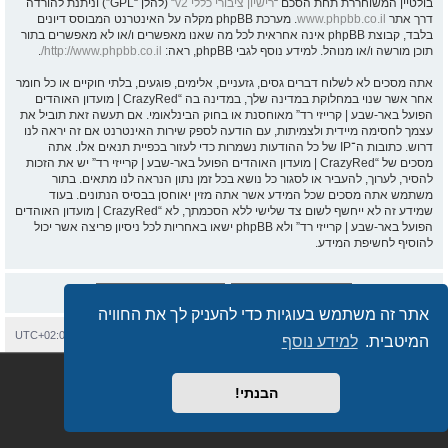
בולטיין המשוחררת תחת הסכם “
רישיון ציבורי כללי v2
” (להלן “GPL”) וניתנת להורדה
דרך אתר
www.phpbb.co.il
. מערכת phpBB מקלה על האינטרנט המבוסס דיונים
בלבד, קבוצת phpBB אינה אחראית לכל מה שאנו מאפשרים ו/או לא מאפשרים בתור
תוכן מורשה ו/או מנוהל. למידע נוסף לגבי phpBB, ראה:
http://www.phpbb.co.il/
.
אתה מסכים לא לשלוח דברים גסים, גזעניים, אלימים, פוגעים, בלתי חוקיים או כל חומר
אחר אשר שנוי במחלוקת במדינה שלך, במדינה בה “CrazyRed | מועדון האוהדים
הפועל באר-שבע | קרייזי רד” מאוחסנת או בחוק הבינלאומי. אם תעשה זאת תוביל את
עצמך לחסימה מיידית ולצמיתות, עם הודעה לספק שירות האינטרנט אם זה יראה לנו
דרוש. כתובות ה־IP של כל ההודעות נשמרות כדי לעזור בכפיית תנאים אלו. אתה
מסכים של “CrazyRed | מועדון האוהדים הפועל באר-שבע | קרייזי רד” יש את הזכות
להסיר, לערוך, להעביר או לסגור כל נושא בכל זמן נתון הנראה לנו מתאים. בתור
משתמש אתה מסכים שכל המידע אשר אתה מזין יאוחסן בבסיס הנתונים. בעוד
שמידע זה לא ייחשף לשום צד שלישי ללא הסכמתך, לא “CrazyRed | מועדון האוהדים
הפועל באר-שבע | קרייזי רד” ולא phpBB ישאו באחריות לכל ניסיון פריצה אשר יכול
להוסיף לחשיפת המידע.
אתר זה משתמש בעוגיות כדי להעניק לך את החוויה
בית
עמוד ראשי
יצירת קשר
מחיקת עוגיות
כל הזמנים הם
UTC+02:00
המיטבית.
למידע נוסף
Semi_Deus
Revolution style by
מופעל על ידי
phpBB
® Forum Software © phpBB Limited
מבוסס על
phpBB.co.il - פורומים בעברית
. © 2017 - phpBB.co.il.
הבנתי!