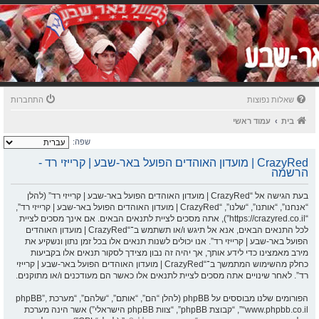
שאלות נפוצות
התחברות
בית
עמוד ראשי
שפה:
CrazyRed | מועדון האוהדים הפועל באר-שבע | קרייזי רד -
הרשמה
בעת הגישה אל “CrazyRed | מועדון האוהדים הפועל באר-שבע | קרייזי רד” (להלן
“אנחנו”, “אותנו”, “שלנו”, “CrazyRed | מועדון האוהדים הפועל באר-שבע | קרייזי רד”,
“https://crazyred.co.il”), אתה מסכים לציית לתנאים הבאים. אם אינך מסכים לציית
לכל התנאים הבאים, אנא אל תיגש ו/או תשתמש ב־“CrazyRed | מועדון האוהדים
הפועל באר-שבע | קרייזי רד”. אנו יכולים לשנות תנאים אלו בכל זמן נתון ונשקיע את
מירב מאמצינו כדי לידע אותך, אך יהיה זה נבון מצידך לסקור תנאים אלו בקביעות
כחלק מהשימוש המתמשך ב־“CrazyRed | מועדון האוהדים הפועל באר-שבע | קרייזי
רד”. לאחר שינויים אתה מסכים לציית לתנאים אלו כאשר הם מעודכנים ו/או מתוקנים.
הפורומים שלנו מבוססים על phpBB (להלן “הם”, “אותם”, “שלהם”, “מערכת phpBB”,
“www.phpbb.co.il”, “קבוצת phpBB”, “צוות phpBB הישראלי”) אשר הינה מערכת