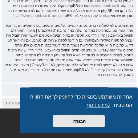
בולטיין המשוחררת תחת הסכם “
רישיון ציבורי כללי v2
” (להלן “GPL”) וניתנת להורדה
דרך אתר
www.phpbb.co.il
. מערכת phpBB מקלה על האינטרנט המבוסס דיונים
בלבד, קבוצת phpBB אינה אחראית לכל מה שאנו מאפשרים ו/או לא מאפשרים בתור
תוכן מורשה ו/או מנוהל. למידע נוסף לגבי phpBB, ראה:
http://www.phpbb.co.il/
.
אתה מסכים לא לשלוח דברים גסים, גזעניים, אלימים, פוגעים, בלתי חוקיים או כל חומר
אחר אשר שנוי במחלוקת במדינה שלך, במדינה בה “CrazyRed | מועדון האוהדים
הפועל באר-שבע | קרייזי רד” מאוחסנת או בחוק הבינלאומי. אם תעשה זאת תוביל את
עצמך לחסימה מיידית ולצמיתות, עם הודעה לספק שירות האינטרנט אם זה יראה לנו
דרוש. כתובות ה־IP של כל ההודעות נשמרות כדי לעזור בכפיית תנאים אלו. אתה
מסכים של “CrazyRed | מועדון האוהדים הפועל באר-שבע | קרייזי רד” יש את הזכות
להסיר, לערוך, להעביר או לסגור כל נושא בכל זמן נתון הנראה לנו מתאים. בתור
משתמש אתה מסכים שכל המידע אשר אתה מזין יאוחסן בבסיס הנתונים. בעוד
שמידע זה לא ייחשף לשום צד שלישי ללא הסכמתך, לא “CrazyRed | מועדון האוהדים
הפועל באר-שבע | קרייזי רד” ולא phpBB ישאו באחריות לכל ניסיון פריצה אשר יכול
להוסיף לחשיפת המידע.
אתר זה משתמש בעוגיות כדי להעניק לך את החוויה
בית
עמוד ראשי
יצירת קשר
מחיקת עוגיות
כל הזמנים הם
UTC+02:00
המיטבית.
למידע נוסף
Semi_Deus
Revolution style by
מופעל על ידי
phpBB
® Forum Software © phpBB Limited
מבוסס על
phpBB.co.il - פורומים בעברית
. © 2017 - phpBB.co.il.
הבנתי!