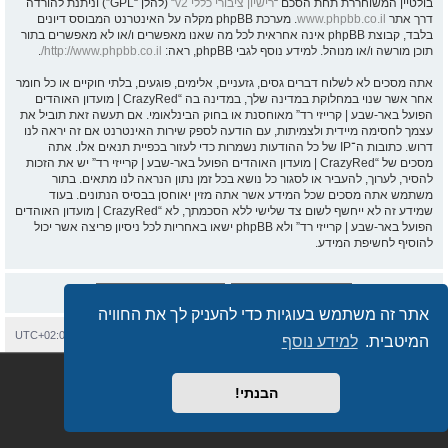
בולטיין המשוחררת תחת הסכם “
רישיון ציבורי כללי v2
” (להלן “GPL”) וניתנת להורדה
דרך אתר
www.phpbb.co.il
. מערכת phpBB מקלה על האינטרנט המבוסס דיונים
בלבד, קבוצת phpBB אינה אחראית לכל מה שאנו מאפשרים ו/או לא מאפשרים בתור
תוכן מורשה ו/או מנוהל. למידע נוסף לגבי phpBB, ראה:
http://www.phpbb.co.il/
.
אתה מסכים לא לשלוח דברים גסים, גזעניים, אלימים, פוגעים, בלתי חוקיים או כל חומר
אחר אשר שנוי במחלוקת במדינה שלך, במדינה בה “CrazyRed | מועדון האוהדים
הפועל באר-שבע | קרייזי רד” מאוחסנת או בחוק הבינלאומי. אם תעשה זאת תוביל את
עצמך לחסימה מיידית ולצמיתות, עם הודעה לספק שירות האינטרנט אם זה יראה לנו
דרוש. כתובות ה־IP של כל ההודעות נשמרות כדי לעזור בכפיית תנאים אלו. אתה
מסכים של “CrazyRed | מועדון האוהדים הפועל באר-שבע | קרייזי רד” יש את הזכות
להסיר, לערוך, להעביר או לסגור כל נושא בכל זמן נתון הנראה לנו מתאים. בתור
משתמש אתה מסכים שכל המידע אשר אתה מזין יאוחסן בבסיס הנתונים. בעוד
שמידע זה לא ייחשף לשום צד שלישי ללא הסכמתך, לא “CrazyRed | מועדון האוהדים
הפועל באר-שבע | קרייזי רד” ולא phpBB ישאו באחריות לכל ניסיון פריצה אשר יכול
להוסיף לחשיפת המידע.
אתר זה משתמש בעוגיות כדי להעניק לך את החוויה
בית
עמוד ראשי
יצירת קשר
מחיקת עוגיות
כל הזמנים הם
UTC+02:00
המיטבית.
למידע נוסף
Semi_Deus
Revolution style by
מופעל על ידי
phpBB
® Forum Software © phpBB Limited
מבוסס על
phpBB.co.il - פורומים בעברית
. © 2017 - phpBB.co.il.
הבנתי!