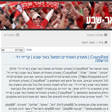
שאלות נפוצות
התחברות
בית
עמוד ראשי
שפה:
CrazyRed | מועדון האוהדים הפועל באר-שבע | קרייזי רד -
הרשמה
בעת הגישה אל “CrazyRed | מועדון האוהדים הפועל באר-שבע | קרייזי רד” (להלן
“אנחנו”, “אותנו”, “שלנו”, “CrazyRed | מועדון האוהדים הפועל באר-שבע | קרייזי רד”,
“https://crazyred.co.il”), אתה מסכים לציית לתנאים הבאים. אם אינך מסכים לציית
לכל התנאים הבאים, אנא אל תיגש ו/או תשתמש ב־“CrazyRed | מועדון האוהדים
הפועל באר-שבע | קרייזי רד”. אנו יכולים לשנות תנאים אלו בכל זמן נתון ונשקיע את
מירב מאמצינו כדי לידע אותך, אך יהיה זה נבון מצידך לסקור תנאים אלו בקביעות
כחלק מהשימוש המתמשך ב־“CrazyRed | מועדון האוהדים הפועל באר-שבע | קרייזי
רד”. לאחר שינויים אתה מסכים לציית לתנאים אלו כאשר הם מעודכנים ו/או מתוקנים.
הפורומים שלנו מבוססים על phpBB (להלן “הם”, “אותם”, “שלהם”, “מערכת phpBB”,
“www.phpbb.co.il”, “קבוצת phpBB”, “צוות phpBB הישראלי”) אשר הינה מערכת