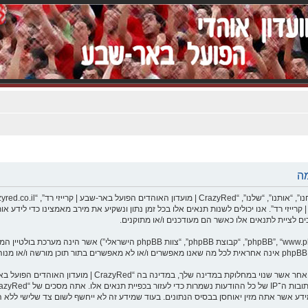
C | מועדון האוהדים הפועל באר-שבע | קרייזי רד”. אנו יכולים לשנות תנאים אלו בכל זמן נתון ונשקיע את מירב 
אתה מסכים לא לשלוח דברים גסים, גזעניים, אלימים, פוגעים, בלת