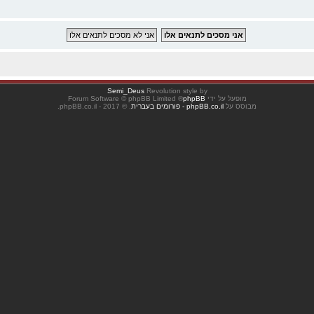
Semi_Deus
Revolution style by
מופעל על ידי
phpBB
® Forum Software © phpBB Limited
מבוסס על
phpBB.co.il - פורומים בעברית
. © 2017 - phpBB.co.il.