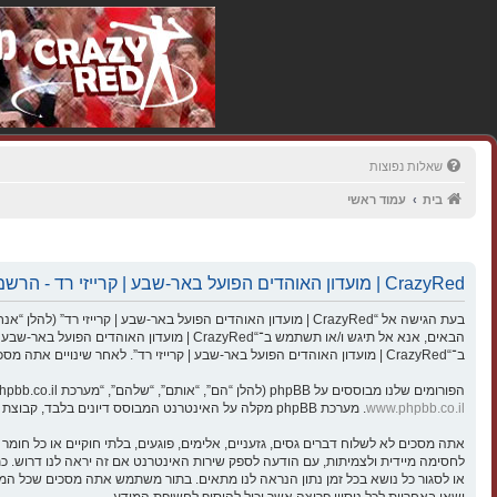
שאלות נפוצות
בית
עמוד ראשי
CrazyRed | מועדון האוהדים הפועל באר-שבע | קרייזי רד - הרשמה
הבאים, אנא אל תיגש ו/או תשתמש ב־“razyRed
ב־“CrazyRed | מועדון האוהדים הפועל באר-שבע | קרייזי רד”. לאחר שינויים אתה מסכים לציית לתנאים אלו כאשר הם מעודכנים ו/או מתוקנים.
הפורומים שלנו מבוססים על phpBB (להלן “הם”, “אותם”, “שלהם”, “מערכת phpBB”, “www.phpbb.co.il”, “קבוצת phpBB”, “צוות phpBB הישראלי”) אשר הינה מערכת בולטיין המשוחררת תחת הסכם “
www.phpbb.co.il
. מערכת phpBB מקלה על האינטרנט המבוסס דיונים בלבד, קבוצת phpBB אינה אחראית לכל מה שאנו מאפשרים ו/או לא מאפשרים בתור תוכן מורשה ו/או מנוהל. למידע נוסף לגבי phpBB, ראה:
ישאו באחריות לכל ניסיון פריצה אשר יכול להוסיף לחשיפת המידע.