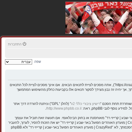
התחברות
שפה:
בעת הגישה אל “CrazyRed | מועדון האוהדים הפועל באר-שבע | קרייזי רד” (להלן “אנחנו”, “אותנו”, “שלנו”, “CrazyRed | מועדון האוהדים הפועל באר-שבע | קרייזי רד”, “https://crazyred.co.il”), אתה מסכים לציית לתנאים הבאים. אם אינך מסכים לציית לכל התנאים
מאמצינו כדי לידע אותך, אך יהיה זה נבון מצידך לסקור תנאים אלו בקביעות כחלק מהשימוש המתמשך
רישיון ציבורי כללי v2
” (להלן “GPL”) וניתנת להורדה דרך אתר
.
http://www.phpbb.co.il/
י חוקיים או כל חומר אחר אשר שנוי במחלוקת במדינה שלך, במדינה בה “CrazyRed | מועדון האוהדים הפועל באר-שבע | קרייזי רד” מאוחסנת או בחוק הבינלאומי. אם תעשה זאת תוביל את עצמך
לחסימה מיידית ולצמיתות, עם הודעה לספק שירות האינטרנט אם זה יראה לנו דרוש. כתובות ה־IP של כל ההודעות נשמרות כדי לעזור בכפיית תנאים אלו. אתה מסכים של “CrazyRed | מועדון האוהדים הפועל באר-שבע | קרייזי רד” יש את הזכות להסיר, לערוך, להעביר
או לסגור כל נושא בכל זמן נתון הנראה לנו מתאים. בתור משתמש אתה מסכים שכל המידע אשר אתה מזין יאוחסן בבסיס הנתונים. בעוד שמידע זה לא ייחשף לשום צד שלישי ללא הסכמתך, לא “CrazyRed | מועדון האוהדים הפועל באר-שבע | קרייזי רד” ולא phpBB