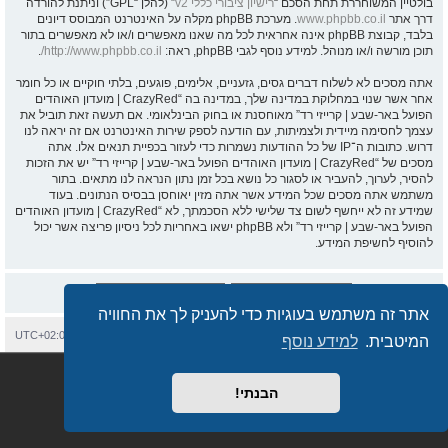
בולטיין המשוחררת תחת הסכם “
רישיון ציבורי כללי v2
” (להלן “GPL”) וניתנת להורדה
דרך אתר
www.phpbb.co.il
. מערכת phpBB מקלה על האינטרנט המבוסס דיונים
בלבד, קבוצת phpBB אינה אחראית לכל מה שאנו מאפשרים ו/או לא מאפשרים בתור
תוכן מורשה ו/או מנוהל. למידע נוסף לגבי phpBB, ראה:
http://www.phpbb.co.il/
.
אתה מסכים לא לשלוח דברים גסים, גזעניים, אלימים, פוגעים, בלתי חוקיים או כל חומר
אחר אשר שנוי במחלוקת במדינה שלך, במדינה בה “CrazyRed | מועדון האוהדים
הפועל באר-שבע | קרייזי רד” מאוחסנת או בחוק הבינלאומי. אם תעשה זאת תוביל את
עצמך לחסימה מיידית ולצמיתות, עם הודעה לספק שירות האינטרנט אם זה יראה לנו
דרוש. כתובות ה־IP של כל ההודעות נשמרות כדי לעזור בכפיית תנאים אלו. אתה
מסכים של “CrazyRed | מועדון האוהדים הפועל באר-שבע | קרייזי רד” יש את הזכות
להסיר, לערוך, להעביר או לסגור כל נושא בכל זמן נתון הנראה לנו מתאים. בתור
משתמש אתה מסכים שכל המידע אשר אתה מזין יאוחסן בבסיס הנתונים. בעוד
שמידע זה לא ייחשף לשום צד שלישי ללא הסכמתך, לא “CrazyRed | מועדון האוהדים
הפועל באר-שבע | קרייזי רד” ולא phpBB ישאו באחריות לכל ניסיון פריצה אשר יכול
להוסיף לחשיפת המידע.
אתר זה משתמש בעוגיות כדי להעניק לך את החוויה
בית
עמוד ראשי
יצירת קשר
מחיקת עוגיות
כל הזמנים הם
UTC+02:00
המיטבית.
למידע נוסף
Semi_Deus
Revolution style by
מופעל על ידי
phpBB
® Forum Software © phpBB Limited
מבוסס על
phpBB.co.il - פורומים בעברית
. © 2017 - phpBB.co.il.
הבנתי!