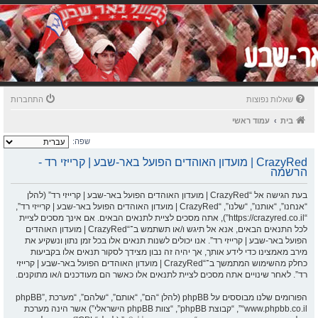
שאלות נפוצות
התחברות
בית
עמוד ראשי
שפה:
CrazyRed | מועדון האוהדים הפועל באר-שבע | קרייזי רד -
הרשמה
בעת הגישה אל “CrazyRed | מועדון האוהדים הפועל באר-שבע | קרייזי רד” (להלן
“אנחנו”, “אותנו”, “שלנו”, “CrazyRed | מועדון האוהדים הפועל באר-שבע | קרייזי רד”,
“https://crazyred.co.il”), אתה מסכים לציית לתנאים הבאים. אם אינך מסכים לציית
לכל התנאים הבאים, אנא אל תיגש ו/או תשתמש ב־“CrazyRed | מועדון האוהדים
הפועל באר-שבע | קרייזי רד”. אנו יכולים לשנות תנאים אלו בכל זמן נתון ונשקיע את
מירב מאמצינו כדי לידע אותך, אך יהיה זה נבון מצידך לסקור תנאים אלו בקביעות
כחלק מהשימוש המתמשך ב־“CrazyRed | מועדון האוהדים הפועל באר-שבע | קרייזי
רד”. לאחר שינויים אתה מסכים לציית לתנאים אלו כאשר הם מעודכנים ו/או מתוקנים.
הפורומים שלנו מבוססים על phpBB (להלן “הם”, “אותם”, “שלהם”, “מערכת phpBB”,
“www.phpbb.co.il”, “קבוצת phpBB”, “צוות phpBB הישראלי”) אשר הינה מערכת