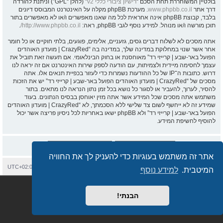
בולטיין המשוחררת תחת הסכם “
רישיון ציבורי כללי v2
” (להלן “GPL”) וניתנת להורדה
דרך אתר
www.phpbb.co.il
. מערכת phpBB מקלה על האינטרנט המבוסס דיונים
בלבד, קבוצת phpBB אינה אחראית לכל מה שאנו מאפשרים ו/או לא מאפשרים בתור
תוכן מורשה ו/או מנוהל. למידע נוסף לגבי phpBB, ראה:
http://www.phpbb.co.il/
.
אתה מסכים לא לשלוח דברים גסים, גזעניים, אלימים, פוגעים, בלתי חוקיים או כל חומר
אחר אשר שנוי במחלוקת במדינה שלך, במדינה בה “CrazyRed | מועדון האוהדים
הפועל באר-שבע | קרייזי רד” מאוחסנת או בחוק הבינלאומי. אם תעשה זאת תוביל את
עצמך לחסימה מיידית ולצמיתות, עם הודעה לספק שירות האינטרנט אם זה יראה לנו
דרוש. כתובות ה־IP של כל ההודעות נשמרות כדי לעזור בכפיית תנאים אלו. אתה
מסכים של “CrazyRed | מועדון האוהדים הפועל באר-שבע | קרייזי רד” יש את הזכות
להסיר, לערוך, להעביר או לסגור כל נושא בכל זמן נתון הנראה לנו מתאים. בתור
משתמש אתה מסכים שכל המידע אשר אתה מזין יאוחסן בבסיס הנתונים. בעוד
שמידע זה לא ייחשף לשום צד שלישי ללא הסכמתך, לא “CrazyRed | מועדון האוהדים
הפועל באר-שבע | קרייזי רד” ולא phpBB ישאו באחריות לכל ניסיון פריצה אשר יכול
להוסיף לחשיפת המידע.
אתר זה משתמש בעוגיות כדי להעניק לך את החוויה
בית
עמוד ראשי
יצירת קשר
מחיקת עוגיות
כל הזמנים הם
UTC+02:00
המיטבית.
למידע נוסף
Semi_Deus
Revolution style by
מופעל על ידי
phpBB
® Forum Software © phpBB Limited
מבוסס על
phpBB.co.il - פורומים בעברית
. © 2017 - phpBB.co.il.
הבנתי!