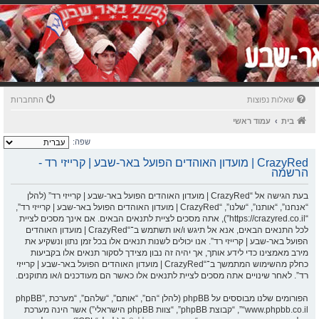
שאלות נפוצות
התחברות
בית
עמוד ראשי
שפה:
CrazyRed | מועדון האוהדים הפועל באר-שבע | קרייזי רד -
הרשמה
בעת הגישה אל “CrazyRed | מועדון האוהדים הפועל באר-שבע | קרייזי רד” (להלן
“אנחנו”, “אותנו”, “שלנו”, “CrazyRed | מועדון האוהדים הפועל באר-שבע | קרייזי רד”,
“https://crazyred.co.il”), אתה מסכים לציית לתנאים הבאים. אם אינך מסכים לציית
לכל התנאים הבאים, אנא אל תיגש ו/או תשתמש ב־“CrazyRed | מועדון האוהדים
הפועל באר-שבע | קרייזי רד”. אנו יכולים לשנות תנאים אלו בכל זמן נתון ונשקיע את
מירב מאמצינו כדי לידע אותך, אך יהיה זה נבון מצידך לסקור תנאים אלו בקביעות
כחלק מהשימוש המתמשך ב־“CrazyRed | מועדון האוהדים הפועל באר-שבע | קרייזי
רד”. לאחר שינויים אתה מסכים לציית לתנאים אלו כאשר הם מעודכנים ו/או מתוקנים.
הפורומים שלנו מבוססים על phpBB (להלן “הם”, “אותם”, “שלהם”, “מערכת phpBB”,
“www.phpbb.co.il”, “קבוצת phpBB”, “צוות phpBB הישראלי”) אשר הינה מערכת