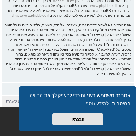
בולטיין המשוחררת תחת הסכם “
רישיון ציבורי כללי v2
” (להלן “GPL”) וניתנת להורדה
דרך אתר
www.phpbb.co.il
. מערכת phpBB מקלה על האינטרנט המבוסס דיונים
בלבד, קבוצת phpBB אינה אחראית לכל מה שאנו מאפשרים ו/או לא מאפשרים בתור
תוכן מורשה ו/או מנוהל. למידע נוסף לגבי phpBB, ראה:
http://www.phpbb.co.il/
.
אתה מסכים לא לשלוח דברים גסים, גזעניים, אלימים, פוגעים, בלתי חוקיים או כל חומר
אחר אשר שנוי במחלוקת במדינה שלך, במדינה בה “CrazyRed | מועדון האוהדים
הפועל באר-שבע | קרייזי רד” מאוחסנת או בחוק הבינלאומי. אם תעשה זאת תוביל את
עצמך לחסימה מיידית ולצמיתות, עם הודעה לספק שירות האינטרנט אם זה יראה לנו
דרוש. כתובות ה־IP של כל ההודעות נשמרות כדי לעזור בכפיית תנאים אלו. אתה
מסכים של “CrazyRed | מועדון האוהדים הפועל באר-שבע | קרייזי רד” יש את הזכות
להסיר, לערוך, להעביר או לסגור כל נושא בכל זמן נתון הנראה לנו מתאים. בתור
משתמש אתה מסכים שכל המידע אשר אתה מזין יאוחסן בבסיס הנתונים. בעוד
שמידע זה לא ייחשף לשום צד שלישי ללא הסכמתך, לא “CrazyRed | מועדון האוהדים
הפועל באר-שבע | קרייזי רד” ולא phpBB ישאו באחריות לכל ניסיון פריצה אשר יכול
להוסיף לחשיפת המידע.
אתר זה משתמש בעוגיות כדי להעניק לך את החוויה
בית
עמוד ראשי
יצירת קשר
מחיקת עוגיות
כל הזמנים הם
UTC+02:00
המיטבית.
למידע נוסף
Semi_Deus
Revolution style by
מופעל על ידי
phpBB
® Forum Software © phpBB Limited
מבוסס על
phpBB.co.il - פורומים בעברית
. © 2017 - phpBB.co.il.
הבנתי!