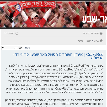
שאלות נפוצות
התחברות
בית
עמוד ראשי
שפה:
CrazyRed | מועדון האוהדים הפועל באר-שבע | קרייזי רד -
הרשמה
בעת הגישה אל “CrazyRed | מועדון האוהדים הפועל באר-שבע | קרייזי רד” (להלן
“אנחנו”, “אותנו”, “שלנו”, “CrazyRed | מועדון האוהדים הפועל באר-שבע | קרייזי רד”,
“https://crazyred.co.il”), אתה מסכים לציית לתנאים הבאים. אם אינך מסכים לציית
לכל התנאים הבאים, אנא אל תיגש ו/או תשתמש ב־“CrazyRed | מועדון האוהדים
הפועל באר-שבע | קרייזי רד”. אנו יכולים לשנות תנאים אלו בכל זמן נתון ונשקיע את
מירב מאמצינו כדי לידע אותך, אך יהיה זה נבון מצידך לסקור תנאים אלו בקביעות
כחלק מהשימוש המתמשך ב־“CrazyRed | מועדון האוהדים הפועל באר-שבע | קרייזי
רד”. לאחר שינויים אתה מסכים לציית לתנאים אלו כאשר הם מעודכנים ו/או מתוקנים.
הפורומים שלנו מבוססים על phpBB (להלן “הם”, “אותם”, “שלהם”, “מערכת phpBB”,
“www.phpbb.co.il”, “קבוצת phpBB”, “צוות phpBB הישראלי”) אשר הינה מערכת