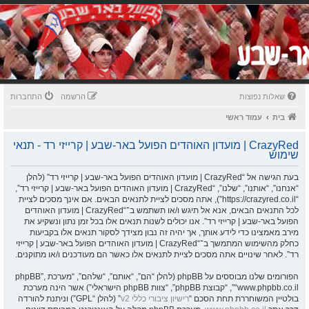
שאלות נפוצות
הרשמה
התחברות
בית
עמוד ראשי
CrazyRed | מועדון האוהדים הפועל באר-שבע | קרייזי רד - תנאי
שימוש
בעת הגישה אל “CrazyRed | מועדון האוהדים הפועל באר-שבע | קרייזי רד” (להלן
“אנחנו”, “אותנו”, “שלנו”, “CrazyRed | מועדון האוהדים הפועל באר-שבע | קרייזי רד”,
“https://crazyred.co.il”), אתה מסכים לציית לתנאים הבאים. אם אינך מסכים לציית
לכל התנאים הבאים, אנא אל תיגש ו/או תשתמש ב־“CrazyRed | מועדון האוהדים
הפועל באר-שבע | קרייזי רד”. אנו יכולים לשנות תנאים אלו בכל זמן נתון ונשקיע את
מירב מאמצינו כדי לידע אותך, אך יהיה זה נבון מצידך לסקור תנאים אלו בקביעות
כחלק מהשימוש המתמשך ב־“CrazyRed | מועדון האוהדים הפועל באר-שבע | קרייזי
רד”. לאחר שינויים אתה מסכים לציית לתנאים אלו כאשר הם מעודכנים ו/או מתוקנים.
הפורומים שלנו מבוססים על phpBB (להלן “הם”, “אותם”, “שלהם”, “מערכת phpBB”,
“www.phpbb.co.il”, “קבוצת phpBB”, “צוות phpBB הישראלי”) אשר הינה מערכת
בולטיין המשוחררת תחת הסכם “
רישיון ציבורי כללי v2
” (להלן “GPL”) וניתנת להורדה