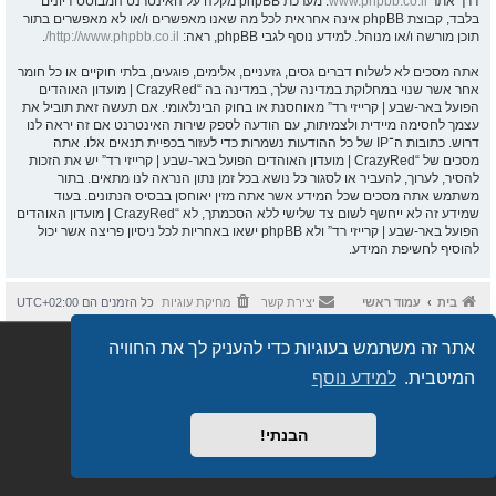
דרך אתר
www.phpbb.co.il
. מערכת phpBB מקלה על האינטרנט המבוסס דיונים
בלבד, קבוצת phpBB אינה אחראית לכל מה שאנו מאפשרים ו/או לא מאפשרים בתור
תוכן מורשה ו/או מנוהל. למידע נוסף לגבי phpBB, ראה:
http://www.phpbb.co.il/
.
אתה מסכים לא לשלוח דברים גסים, גזעניים, אלימים, פוגעים, בלתי חוקיים או כל חומר
אחר אשר שנוי במחלוקת במדינה שלך, במדינה בה “CrazyRed | מועדון האוהדים
הפועל באר-שבע | קרייזי רד” מאוחסנת או בחוק הבינלאומי. אם תעשה זאת תוביל את
עצמך לחסימה מיידית ולצמיתות, עם הודעה לספק שירות האינטרנט אם זה יראה לנו
דרוש. כתובות ה־IP של כל ההודעות נשמרות כדי לעזור בכפיית תנאים אלו. אתה
מסכים של “CrazyRed | מועדון האוהדים הפועל באר-שבע | קרייזי רד” יש את הזכות
להסיר, לערוך, להעביר או לסגור כל נושא בכל זמן נתון הנראה לנו מתאים. בתור
משתמש אתה מסכים שכל המידע אשר אתה מזין יאוחסן בבסיס הנתונים. בעוד
שמידע זה לא ייחשף לשום צד שלישי ללא הסכמתך, לא “CrazyRed | מועדון האוהדים
הפועל באר-שבע | קרייזי רד” ולא phpBB ישאו באחריות לכל ניסיון פריצה אשר יכול
להוסיף לחשיפת המידע.
בית
עמוד ראשי
יצירת קשר
מחיקת עוגיות
כל הזמנים הם
UTC+02:00
Semi_Deus
Revolution style by
אתר זה משתמש בעוגיות כדי להעניק לך את החוויה
מופעל על ידי
phpBB
® Forum Software © phpBB Limited
מבוסס על
phpBB.co.il - פורומים בעברית
. © 2017 - phpBB.co.il.
המיטבית.
למידע נוסף
הבנתי!