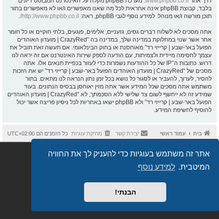
דרך אתר
www.phpbb.co.il
. מערכת phpBB מקלה על האינטרנט המבוסס דיונים
בלבד, קבוצת phpBB אינה אחראית לכל מה שאנו מאפשרים ו/או לא מאפשרים בתור
תוכן מורשה ו/או מנוהל. למידע נוסף לגבי phpBB, ראה:
http://www.phpbb.co.il/
.
אתה מסכים לא לשלוח דברים גסים, גזעניים, אלימים, פוגעים, בלתי חוקיים או כל חומר
אחר אשר שנוי במחלוקת במדינה שלך, במדינה בה “CrazyRed | מועדון האוהדים
הפועל באר-שבע | קרייזי רד” מאוחסנת או בחוק הבינלאומי. אם תעשה זאת תוביל את
עצמך לחסימה מיידית ולצמיתות, עם הודעה לספק שירות האינטרנט אם זה יראה לנו
דרוש. כתובות ה־IP של כל ההודעות נשמרות כדי לעזור בכפיית תנאים אלו. אתה
מסכים של “CrazyRed | מועדון האוהדים הפועל באר-שבע | קרייזי רד” יש את הזכות
להסיר, לערוך, להעביר או לסגור כל נושא בכל זמן נתון הנראה לנו מתאים. בתור
משתמש אתה מסכים שכל המידע אשר אתה מזין יאוחסן בבסיס הנתונים. בעוד
שמידע זה לא ייחשף לשום צד שלישי ללא הסכמתך, לא “CrazyRed | מועדון האוהדים
הפועל באר-שבע | קרייזי רד” ולא phpBB ישאו באחריות לכל ניסיון פריצה אשר יכול
להוסיף לחשיפת המידע.
בית
עמוד ראשי
יצירת קשר
מחיקת עוגיות
כל הזמנים הם
UTC+02:00
Semi_Deus
Revolution style by
אתר זה משתמש בעוגיות כדי להעניק לך את החוויה
מופעל על ידי
phpBB
® Forum Software © phpBB Limited
מבוסס על
phpBB.co.il - פורומים בעברית
. © 2017 - phpBB.co.il.
המיטבית.
למידע נוסף
הבנתי!