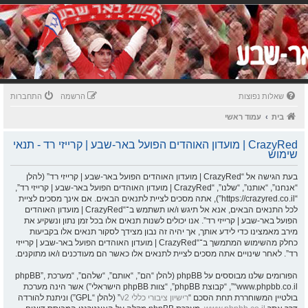
שאלות נפוצות
הרשמה
התחברות
בית
עמוד ראשי
CrazyRed | מועדון האוהדים הפועל באר-שבע | קרייזי רד - תנאי
שימוש
בעת הגישה אל “CrazyRed | מועדון האוהדים הפועל באר-שבע | קרייזי רד” (להלן
“אנחנו”, “אותנו”, “שלנו”, “CrazyRed | מועדון האוהדים הפועל באר-שבע | קרייזי רד”,
“https://crazyred.co.il”), אתה מסכים לציית לתנאים הבאים. אם אינך מסכים לציית
לכל התנאים הבאים, אנא אל תיגש ו/או תשתמש ב־“CrazyRed | מועדון האוהדים
הפועל באר-שבע | קרייזי רד”. אנו יכולים לשנות תנאים אלו בכל זמן נתון ונשקיע את
מירב מאמצינו כדי לידע אותך, אך יהיה זה נבון מצידך לסקור תנאים אלו בקביעות
כחלק מהשימוש המתמשך ב־“CrazyRed | מועדון האוהדים הפועל באר-שבע | קרייזי
רד”. לאחר שינויים אתה מסכים לציית לתנאים אלו כאשר הם מעודכנים ו/או מתוקנים.
הפורומים שלנו מבוססים על phpBB (להלן “הם”, “אותם”, “שלהם”, “מערכת phpBB”,
“www.phpbb.co.il”, “קבוצת phpBB”, “צוות phpBB הישראלי”) אשר הינה מערכת
בולטיין המשוחררת תחת הסכם “
רישיון ציבורי כללי v2
” (להלן “GPL”) וניתנת להורדה