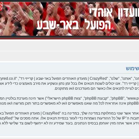
C | מועדון האוהדים הפועל באר-שבע | קרייזי רד”. אנו יכולים לשנות תנאים אלו בכל זמן נתון ונשקיע את מירב 
אתה מסכים לא לשלוח דברים גסים, גזעניים, אלימים, פוגעים, בלת