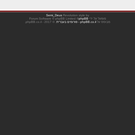
Semi_Deus
Revolution style by
מופעל על ידי
phpBB
® Forum Software © phpBB Limited
מבוסס על
phpBB.co.il - פורומים בעברית
. © 2017 - phpBB.co.il.