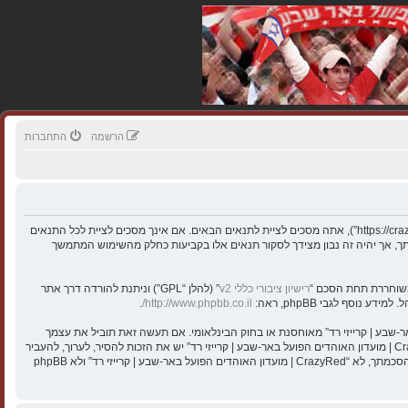
הרשמה
התחברות
בעת הגישה אל “CrazyRed | מועדון האוהדים הפועל באר-שבע | קרייזי רד” (להלן “אנחנו”, “אותנו”, “שלנו”, “CrazyRed | מועדון האוהדים הפועל באר-שבע | קרייזי רד”, “https://crazyred.co.il”), אתה מסכים לציית לתנאים הבאים. אם אינך מסכים לציית לכל התנאים
מאמצינו כדי לידע אותך, אך יהיה זה נבון מצידך לסקור תנאים אלו בקביעות כחלק מהשימוש המתמשך
רישיון ציבורי כללי v2
” (להלן “GPL”) וניתנת להורדה דרך אתר
.
http://www.phpbb.co.il/
י חוקיים או כל חומר אחר אשר שנוי במחלוקת במדינה שלך, במדינה בה “CrazyRed | מועדון האוהדים הפועל באר-שבע | קרייזי רד” מאוחסנת או בחוק הבינלאומי. אם תעשה זאת תוביל את עצמך
לחסימה מיידית ולצמיתות, עם הודעה לספק שירות האינטרנט אם זה יראה לנו דרוש. כתובות ה־IP של כל ההודעות נשמרות כדי לעזור בכפיית תנאים אלו. אתה מסכים של “CrazyRed | מועדון האוהדים הפועל באר-שבע | קרייזי רד” יש את הזכות להסיר, לערוך, להעביר
או לסגור כל נושא בכל זמן נתון הנראה לנו מתאים. בתור משתמש אתה מסכים שכל המידע אשר אתה מזין יאוחסן בבסיס הנתונים. בעוד שמידע זה לא ייחשף לשום צד שלישי ללא הסכמתך, לא “CrazyRed | מועדון האוהדים הפועל באר-שבע | קרייזי רד” ולא phpBB