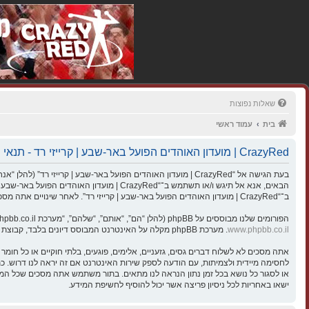
שאלות נפוצות
בית
עמוד ראשי
CrazyRed | מועדון האוהדים הפועל באר-שבע | קרייזי רד - תנאי שימוש
הבאים, אנא אל תיגש ו/או תשתמש ב־“razyRed
ב־“CrazyRed | מועדון האוהדים הפועל באר-שבע | קרייזי רד”. לאחר שינויים אתה מסכים לציית לתנאים אלו כאשר הם מעודכנים ו/או מתוקנים.
הפורומים שלנו מבוססים על phpBB (להלן “הם”, “אותם”, “שלהם”, “מערכת phpBB”, “www.phpbb.co.il”, “קבוצת phpBB”, “צוות phpBB הישראלי”) אשר הינה מערכת בולטיין המשוחררת תחת הסכם “
www.phpbb.co.il
. מערכת phpBB מקלה על האינטרנט המבוסס דיונים בלבד, קבוצת phpBB אינה אחראית לכל מה שאנו מאפשרים ו/או לא מאפשרים בתור תוכן מורשה ו/או מנוהל. למידע נוסף לגבי phpBB, ראה:
ישאו באחריות לכל ניסיון פריצה אשר יכול להוסיף לחשיפת המידע.