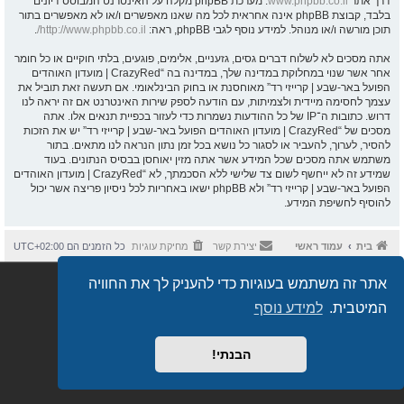
דרך אתר
www.phpbb.co.il
. מערכת phpBB מקלה על האינטרנט המבוסס דיונים
בלבד, קבוצת phpBB אינה אחראית לכל מה שאנו מאפשרים ו/או לא מאפשרים בתור
תוכן מורשה ו/או מנוהל. למידע נוסף לגבי phpBB, ראה:
http://www.phpbb.co.il/
.
אתה מסכים לא לשלוח דברים גסים, גזעניים, אלימים, פוגעים, בלתי חוקיים או כל חומר
אחר אשר שנוי במחלוקת במדינה שלך, במדינה בה “CrazyRed | מועדון האוהדים
הפועל באר-שבע | קרייזי רד” מאוחסנת או בחוק הבינלאומי. אם תעשה זאת תוביל את
עצמך לחסימה מיידית ולצמיתות, עם הודעה לספק שירות האינטרנט אם זה יראה לנו
דרוש. כתובות ה־IP של כל ההודעות נשמרות כדי לעזור בכפיית תנאים אלו. אתה
מסכים של “CrazyRed | מועדון האוהדים הפועל באר-שבע | קרייזי רד” יש את הזכות
להסיר, לערוך, להעביר או לסגור כל נושא בכל זמן נתון הנראה לנו מתאים. בתור
משתמש אתה מסכים שכל המידע אשר אתה מזין יאוחסן בבסיס הנתונים. בעוד
שמידע זה לא ייחשף לשום צד שלישי ללא הסכמתך, לא “CrazyRed | מועדון האוהדים
הפועל באר-שבע | קרייזי רד” ולא phpBB ישאו באחריות לכל ניסיון פריצה אשר יכול
להוסיף לחשיפת המידע.
בית
עמוד ראשי
יצירת קשר
מחיקת עוגיות
כל הזמנים הם
UTC+02:00
Semi_Deus
Revolution style by
אתר זה משתמש בעוגיות כדי להעניק לך את החוויה
מופעל על ידי
phpBB
® Forum Software © phpBB Limited
מבוסס על
phpBB.co.il - פורומים בעברית
. © 2017 - phpBB.co.il.
המיטבית.
למידע נוסף
הבנתי!