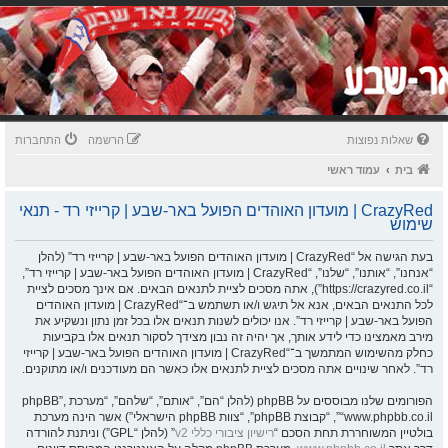
שאלות נפוצות
הרשמה
התחברות
בית
עמוד ראשי
CrazyRed | מועדון האוהדים הפועל באר-שבע | קרייזי רד - תנאי
שימוש
בעת הגישה אל “CrazyRed | מועדון האוהדים הפועל באר-שבע | קרייזי רד” (להלן
“אנחנו”, “אותנו”, “שלנו”, “CrazyRed | מועדון האוהדים הפועל באר-שבע | קרייזי רד”,
“https://crazyred.co.il”), אתה מסכים לציית לתנאים הבאים. אם אינך מסכים לציית
לכל התנאים הבאים, אנא אל תיגש ו/או תשתמש ב־“CrazyRed | מועדון האוהדים
הפועל באר-שבע | קרייזי רד”. אנו יכולים לשנות תנאים אלו בכל זמן נתון ונשקיע את
מירב מאמצינו כדי לידע אותך, אך יהיה זה נבון מצידך לסקור תנאים אלו בקביעות
כחלק מהשימוש המתמשך ב־“CrazyRed | מועדון האוהדים הפועל באר-שבע | קרייזי
רד”. לאחר שינויים אתה מסכים לציית לתנאים אלו כאשר הם מעודכנים ו/או מתוקנים.
הפורומים שלנו מבוססים על phpBB (להלן “הם”, “אותם”, “שלהם”, “מערכת phpBB”,
“www.phpbb.co.il”, “קבוצת phpBB”, “צוות phpBB הישראלי”) אשר הינה מערכת
בולטיין המשוחררת תחת הסכם “
רישיון ציבורי כללי v2
” (להלן “GPL”) וניתנת להורדה