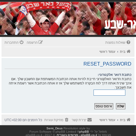
שאלות נפוצות
הרשמה
התחברות
בית
עמוד ראשי
RESET_PASSWORD
כתובת דואר אלקטרוני:
כתובת הדואר האלקטרוני חייבת להיות אותה הכתובת המשותפת עם החשבון שלך. אם
אינך שינית אותה דרך לוח הבקרה למשתמש שלך אז זו אותה הכתובת אשר רשמת איתה
את חשבונך.
בית
עמוד ראשי
יצירת קשר
מחיקת עוגיות
כל הזמנים הם
UTC+02:00
Semi_Deus
Revolution style by
מופעל על ידי
phpBB
® Forum Software © phpBB Limited
מבוסס על
phpBB.co.il - פורומים בעברית
. © 2017 - phpBB.co.il.