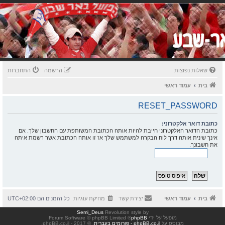
שאלות נפוצות
הרשמה
התחברות
בית
עמוד ראשי
RESET_PASSWORD
כתובת דואר אלקטרוני:
כתובת הדואר האלקטרוני חייבת להיות אותה הכתובת המשותפת עם החשבון שלך. אם
אינך שינית אותה דרך לוח הבקרה למשתמש שלך אז זו אותה הכתובת אשר רשמת איתה
את חשבונך.
בית
עמוד ראשי
יצירת קשר
מחיקת עוגיות
כל הזמנים הם
UTC+02:00
Semi_Deus
Revolution style by
מופעל על ידי
phpBB
® Forum Software © phpBB Limited
מבוסס על
phpBB.co.il - פורומים בעברית
. © 2017 - phpBB.co.il.