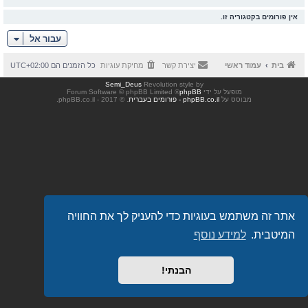
אין פורומים בקטגוריה זו.
עבור אל
בית
עמוד ראשי
יצירת קשר
מחיקת עוגיות
כל הזמנים הם
UTC+02:00
Semi_Deus
Revolution style by
מופעל על ידי
phpBB
® Forum Software © phpBB Limited
מבוסס על
phpBB.co.il - פורומים בעברית
. © 2017 - phpBB.co.il.
אתר זה משתמש בעוגיות כדי להעניק לך את החוויה
המיטבית.
למידע נוסף
הבנתי!