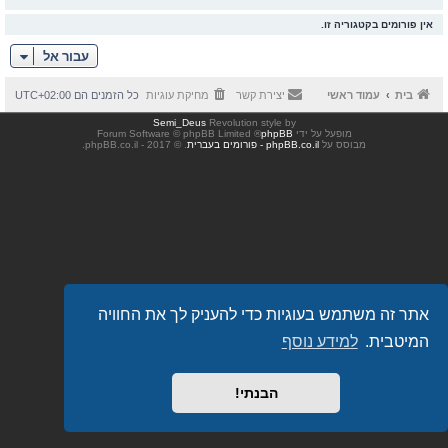
אין פורומים בקטגוריה זו.
עבור אל
בית
עמוד ראשי
יצירת קשר
מחיקת עוגיות
כל הזמנים הם
UTC+02:00
Semi_Deus
Revolution style by
מופעל על ידי
phpBB
® Forum Software © phpBB Limited
מבוסס על
phpBB.co.il - פורומים בעברית
. © 2017 - phpBB.co.il.
אתר זה משתמש בעוגיות כדי להעניק לך את החוויה
המיטבית.
למידע נוסף
הבנתי!