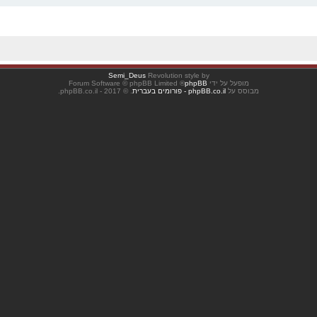
Semi_Deus
Revolution style by
מופעל על ידי
phpBB
® Forum Software © phpBB Limited
מבוסס על
phpBB.co.il - פורומים בעברית
. © 2017 - phpBB.co.il.