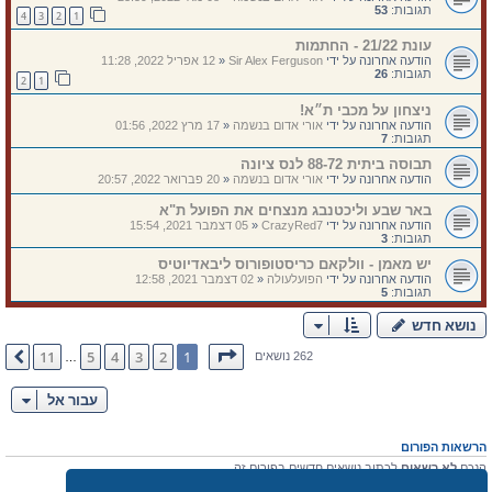
תגובות:
53
4
3
2
1
עונת 21/22 - החתמות
הודעה אחרונה על ידי
Sir Alex Ferguson
«
12 אפריל 2022, 11:28
תגובות:
26
2
1
ניצחון על מכבי ת״א!
הודעה אחרונה על ידי
אורי אדום בנשמה
«
17 מרץ 2022, 01:56
תגובות:
7
תבוסה ביתית 88-72 לנס ציונה
הודעה אחרונה על ידי
אורי אדום בנשמה
«
20 פברואר 2022, 20:57
באר שבע וליכטנבג מנצחים את הפועל ת"א
הודעה אחרונה על ידי
CrazyRed7
«
05 דצמבר 2021, 15:54
תגובות:
3
יש מאמן - וולקאם כריסטופורוס ליבאדיוטיס
הודעה אחרונה על ידי
הפועלעולה
«
02 דצמבר 2021, 12:58
תגובות:
5
נושא חדש
דף
1
מתוך
11
11
5
4
3
2
1
הבא
262 נושאים
…
עבור אל
הרשאות הפורום
הנכם
לא רשאים
לכתוב נושאים חדשים בפורום זה
אתה
לא רשאים
להגיב לנושאים קיימים בפורום זה