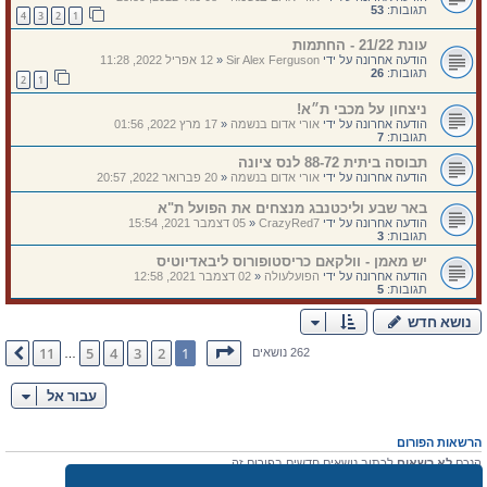
תגובות:
53
4
3
2
1
עונת 21/22 - החתמות
הודעה אחרונה על ידי
Sir Alex Ferguson
«
12 אפריל 2022, 11:28
תגובות:
26
2
1
ניצחון על מכבי ת״א!
הודעה אחרונה על ידי
אורי אדום בנשמה
«
17 מרץ 2022, 01:56
תגובות:
7
תבוסה ביתית 88-72 לנס ציונה
הודעה אחרונה על ידי
אורי אדום בנשמה
«
20 פברואר 2022, 20:57
באר שבע וליכטנבג מנצחים את הפועל ת"א
הודעה אחרונה על ידי
CrazyRed7
«
05 דצמבר 2021, 15:54
תגובות:
3
יש מאמן - וולקאם כריסטופורוס ליבאדיוטיס
הודעה אחרונה על ידי
הפועלעולה
«
02 דצמבר 2021, 12:58
תגובות:
5
נושא חדש
דף
1
מתוך
11
11
5
4
3
2
1
הבא
262 נושאים
…
עבור אל
הרשאות הפורום
הנכם
לא רשאים
לכתוב נושאים חדשים בפורום זה
אתה
לא רשאים
להגיב לנושאים קיימים בפורום זה