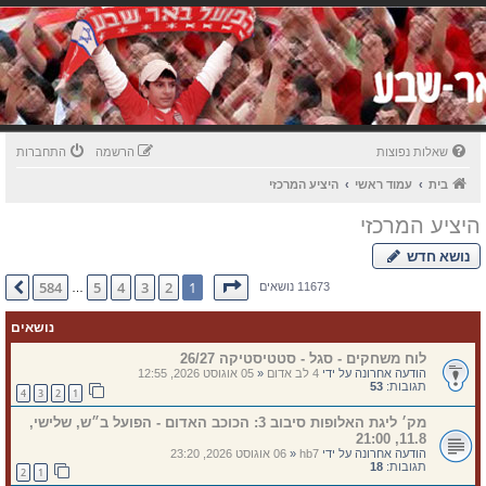
שאלות נפוצות
הרשמה
התחברות
בית
עמוד ראשי
היציע המרכזי
היציע המרכזי
נושא חדש
דף
1
מתוך
584
584
5
4
3
2
1
הבא
11673 נושאים
…
נושאים
לוח משחקים - סגל - סטטיסטיקה 26/27
הודעה אחרונה על ידי
4 לב אדום
«
05 אוגוסט 2026, 12:55
תגובות:
53
4
3
2
1
מק׳ ליגת האלופות סיבוב 3: הכוכב האדום - הפועל ב״ש, שלישי,
11.8, 21:00
הודעה אחרונה על ידי
hb7
«
06 אוגוסט 2026, 23:20
תגובות:
18
2
1