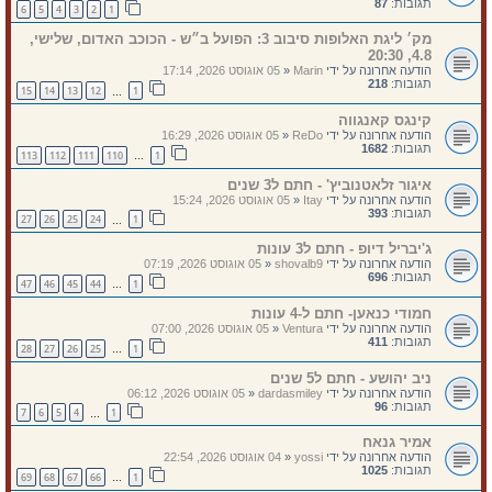
תגובות:
87
6
5
4
3
2
1
מק׳ ליגת האלופות סיבוב 3: הפועל ב״ש - הכוכב האדום, שלישי,
4.8, 20:30
הודעה אחרונה על ידי
Marin
«
05 אוגוסט 2026, 17:14
תגובות:
218
15
14
13
12
1
…
קינגס קאנגווה
הודעה אחרונה על ידי
ReDo
«
05 אוגוסט 2026, 16:29
תגובות:
1682
113
112
111
110
1
…
איגור זלאטנוביץ' - חתם ל3 שנים
הודעה אחרונה על ידי
Itay
«
05 אוגוסט 2026, 15:24
תגובות:
393
27
26
25
24
1
…
ג'יבריל דיופ - חתם ל3 עונות
הודעה אחרונה על ידי
shovalb9
«
05 אוגוסט 2026, 07:19
תגובות:
696
47
46
45
44
1
…
חמודי כנאען- חתם ל-4 עונות
הודעה אחרונה על ידי
Ventura
«
05 אוגוסט 2026, 07:00
תגובות:
411
28
27
26
25
1
…
ניב יהושע - חתם ל5 שנים
הודעה אחרונה על ידי
dardasmiley
«
05 אוגוסט 2026, 06:12
תגובות:
96
7
6
5
4
1
…
אמיר גנאח
הודעה אחרונה על ידי
yossi
«
04 אוגוסט 2026, 22:54
תגובות:
1025
69
68
67
66
1
…