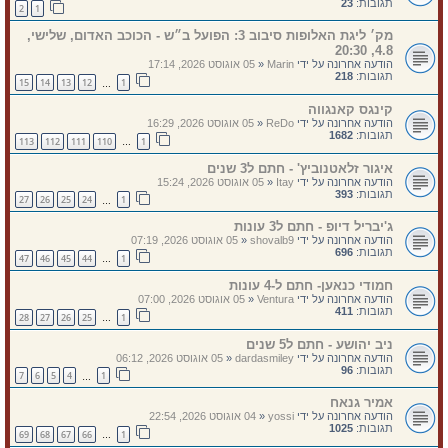
תגובות:
23
2
1
מק׳ ליגת האלופות סיבוב 3: הפועל ב״ש - הכוכב האדום, שלישי,
4.8, 20:30
הודעה אחרונה על ידי
Marin
«
05 אוגוסט 2026, 17:14
תגובות:
218
15
14
13
12
1
…
קינגס קאנגווה
הודעה אחרונה על ידי
ReDo
«
05 אוגוסט 2026, 16:29
תגובות:
1682
113
112
111
110
1
…
איגור זלאטנוביץ' - חתם ל3 שנים
הודעה אחרונה על ידי
Itay
«
05 אוגוסט 2026, 15:24
תגובות:
393
27
26
25
24
1
…
ג'יבריל דיופ - חתם ל3 עונות
הודעה אחרונה על ידי
shovalb9
«
05 אוגוסט 2026, 07:19
תגובות:
696
47
46
45
44
1
…
חמודי כנאען- חתם ל-4 עונות
הודעה אחרונה על ידי
Ventura
«
05 אוגוסט 2026, 07:00
תגובות:
411
28
27
26
25
1
…
ניב יהושע - חתם ל5 שנים
הודעה אחרונה על ידי
dardasmiley
«
05 אוגוסט 2026, 06:12
תגובות:
96
7
6
5
4
1
…
אמיר גנאח
הודעה אחרונה על ידי
yossi
«
04 אוגוסט 2026, 22:54
תגובות:
1025
69
68
67
66
1
…