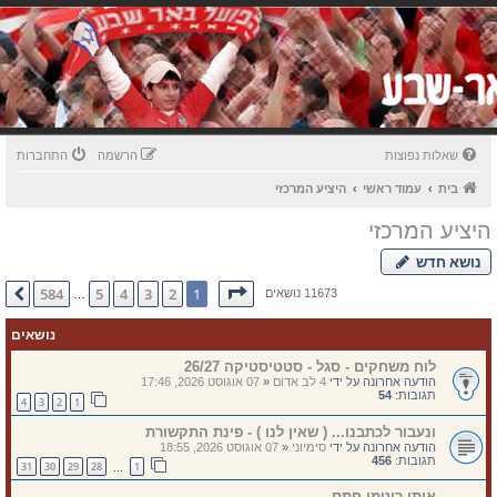
שאלות נפוצות
הרשמה
התחברות
בית
עמוד ראשי
היציע המרכזי
היציע המרכזי
נושא חדש
דף
1
מתוך
584
584
5
4
3
2
1
הבא
11673 נושאים
…
נושאים
לוח משחקים - סגל - סטטיסטיקה 26/27
הודעה אחרונה על ידי
4 לב אדום
«
07 אוגוסט 2026, 17:46
תגובות:
54
4
3
2
1
ונעבור לכתבנו... ( שאין לנו ) - פינת התקשורת
הודעה אחרונה על ידי
סימיוני
«
07 אוגוסט 2026, 18:55
תגובות:
456
31
30
29
28
1
…
איתי רוטמן חתם