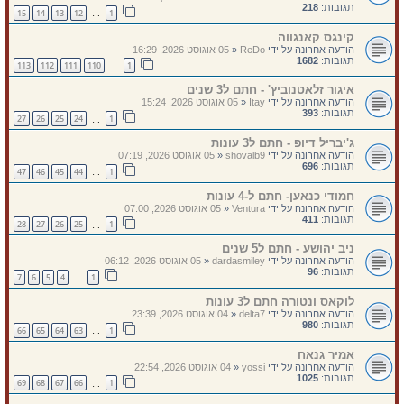
תגובות:
218
15
14
13
12
1
…
קינגס קאנגווה
הודעה אחרונה על ידי
ReDo
«
05 אוגוסט 2026, 16:29
תגובות:
1682
113
112
111
110
1
…
איגור זלאטנוביץ' - חתם ל3 שנים
הודעה אחרונה על ידי
Itay
«
05 אוגוסט 2026, 15:24
תגובות:
393
27
26
25
24
1
…
ג'יבריל דיופ - חתם ל3 עונות
הודעה אחרונה על ידי
shovalb9
«
05 אוגוסט 2026, 07:19
תגובות:
696
47
46
45
44
1
…
חמודי כנאען- חתם ל-4 עונות
הודעה אחרונה על ידי
Ventura
«
05 אוגוסט 2026, 07:00
תגובות:
411
28
27
26
25
1
…
ניב יהושע - חתם ל5 שנים
הודעה אחרונה על ידי
dardasmiley
«
05 אוגוסט 2026, 06:12
תגובות:
96
7
6
5
4
1
…
לוקאס ונטורה חתם ל3 עונות
הודעה אחרונה על ידי
delta7
«
04 אוגוסט 2026, 23:39
תגובות:
980
66
65
64
63
1
…
אמיר גנאח
הודעה אחרונה על ידי
yossi
«
04 אוגוסט 2026, 22:54
תגובות:
1025
69
68
67
66
1
…