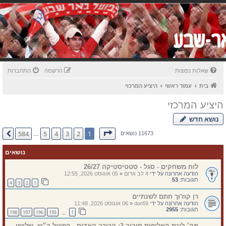
שאלות נפוצות
הרשמה
התחברות
בית
עמוד ראשי
היציע המרכזי
היציע המרכזי
נושא חדש
דף
1
מתוך
584
584
5
4
3
2
1
הבא
11673 נושאים
…
נושאים
לוח משחקים - סגל - סטטיסטיקה 26/27
הודעה אחרונה על ידי
4 לב אדום
«
05 אוגוסט 2026, 12:55
תגובות:
53
4
3
2
1
רן קוז'וך חתם לשנתיים
הודעה אחרונה על ידי
dor69
«
06 אוגוסט 2026, 11:48
תגובות:
2955
198
197
196
195
1
…
מק׳ ליגת האלופות סיבוב 3: הכוכב האדום - הפועל ב״ש, שלישי,