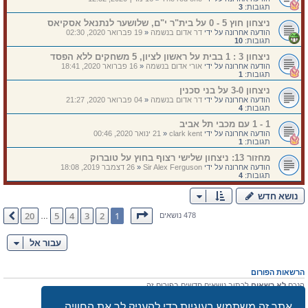
תגובות:
3
ניצחון חוץ 5 - 0 על בית"ר י"ם, שלושער לנתנאל אסקיאס
הודעה אחרונה על ידי
דר אדום בנשמה
«
19 פברואר 2020, 02:30
תגובות:
10
ניצחון 3 : 1 בבית על ראשון לציון, 5 משחקים ללא הפסד
הודעה אחרונה על ידי
אורי אדום בנשמה
«
16 פברואר 2020, 18:41
תגובות:
1
ניצחון 3-0 על בני סכנין
הודעה אחרונה על ידי
דר אדום בנשמה
«
04 פברואר 2020, 21:27
תגובות:
4
1 - 1 עם מכבי תל אביב
הודעה אחרונה על ידי
clark kent
«
21 ינואר 2020, 00:46
תגובות:
1
מחזור 13: ניצחון שלישי רצוף בחוץ על טוברוק
הודעה אחרונה על ידי
Sir Alex Ferguson
«
26 דצמבר 2019, 18:08
תגובות:
4
נושא חדש
דף
1
מתוך
20
20
5
4
3
2
1
הבא
478 נושאים
…
עבור אל
הרשאות הפורום
הנכם
לא רשאים
לכתוב נושאים חדשים בפורום זה
אתה
לא רשאים
להגיב לנושאים קיימים בפורום זה
הנכם
לא רשאים
לערוך את ההודעות שלך בפורום זה
אתר זה משתמש בעוגיות כדי להעניק לך את החוויה