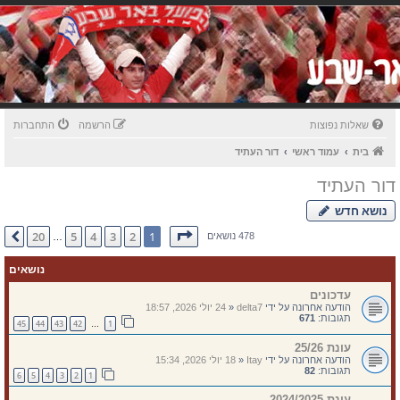
שאלות נפוצות
הרשמה
התחברות
בית
עמוד ראשי
דור העתיד
דור העתיד
נושא חדש
דף
1
מתוך
20
20
5
4
3
2
1
הבא
478 נושאים
…
נושאים
עדכונים
הודעה אחרונה על ידי
delta7
«
24 יולי 2026, 18:57
תגובות:
671
45
44
43
42
1
…
עונת 25/26
הודעה אחרונה על ידי
Itay
«
18 יולי 2026, 15:34
תגובות:
82
6
5
4
3
2
1
עונת 2024/2025