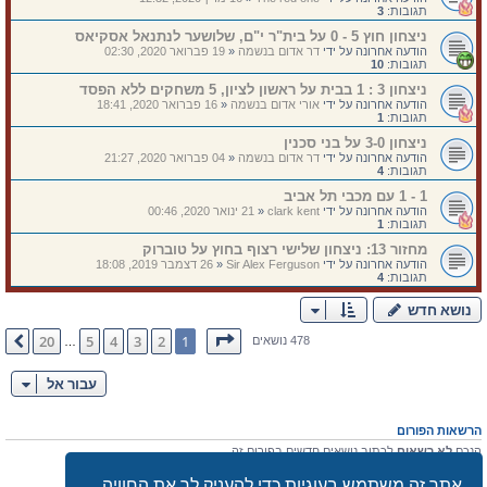
תגובות:
3
ניצחון חוץ 5 - 0 על בית"ר י"ם, שלושער לנתנאל אסקיאס
הודעה אחרונה על ידי
דר אדום בנשמה
«
19 פברואר 2020, 02:30
תגובות:
10
ניצחון 3 : 1 בבית על ראשון לציון, 5 משחקים ללא הפסד
הודעה אחרונה על ידי
אורי אדום בנשמה
«
16 פברואר 2020, 18:41
תגובות:
1
ניצחון 3-0 על בני סכנין
הודעה אחרונה על ידי
דר אדום בנשמה
«
04 פברואר 2020, 21:27
תגובות:
4
1 - 1 עם מכבי תל אביב
הודעה אחרונה על ידי
clark kent
«
21 ינואר 2020, 00:46
תגובות:
1
מחזור 13: ניצחון שלישי רצוף בחוץ על טוברוק
הודעה אחרונה על ידי
Sir Alex Ferguson
«
26 דצמבר 2019, 18:08
תגובות:
4
נושא חדש
דף
1
מתוך
20
20
5
4
3
2
1
הבא
478 נושאים
…
עבור אל
הרשאות הפורום
הנכם
לא רשאים
לכתוב נושאים חדשים בפורום זה
אתה
לא רשאים
להגיב לנושאים קיימים בפורום זה
הנכם
לא רשאים
לערוך את ההודעות שלך בפורום זה
אתר זה משתמש בעוגיות כדי להעניק לך את החוויה