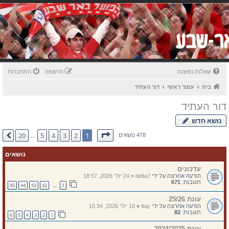
שאלות נפוצות
הרשמה
התחברות
בית
עמוד ראשי
דור העתיד
דור העתיד
נושא חדש
דף
1
מתוך
20
20
5
4
3
2
1
הבא
478 נושאים
…
נושאים
עדכונים
הודעה אחרונה על ידי
delta7
«
24 יולי 2026, 18:57
תגובות:
671
45
44
43
42
1
…
עונת 25/26
הודעה אחרונה על ידי
Itay
«
18 יולי 2026, 15:34
תגובות:
82
6
5
4
3
2
1
עונת 2024/2025