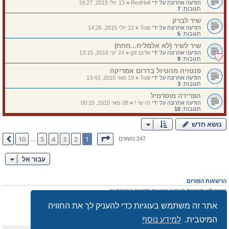
הודעה אחרונה על ידי
RedHell
«
13 יולי 2015, 19:27
תגובות:
7
שיר לברק
הודעה אחרונה על ידי
Totti
«
12 יולי 2015, 14:26
תגובות:
5
שיר לשיר (לא אלמליח...חחח)
הודעה אחרונה על ידי
אדום זקן
«
24 יוני 2015, 13:15
תגובות:
9
פנטזיה מהטיול בדרום אמריקה
הודעה אחרונה על ידי
Totti
«
19 מאי 2015, 13:43
תגובות:
3
הפרידה מוסרמיל
הודעה אחרונה על ידי
זה שי !
«
08 מאי 2015, 00:15
תגובות:
10
נושא חדש
דף
1
מתוך
10
10
5
4
3
2
1
הבא
247 נושאים
…
עבור אל
הרשאות הפורום
הנכם
לא רשאים
לכתוב נושאים חדשים בפורום זה
אתה
לא רשאים
להגיב לנושאים קיימים בפורום זה
אתר זה משתמש בעוגיות כדי להעניק לך את החוויה
הנכם
לא רשאים
לערוך את ההודעות שלך בפורום זה
הנכם
לא רשאים
למחוק את הודעותיך בפורום זה
המיטבית.
למידע נוסף
הנכם
לא רשאים
לצרף קבצים בפורום זה