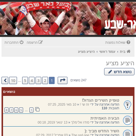
שאלות נפוצות
הרשמה
התחברות
בית
עמוד ראשי
היציע מציע
היציע מציע
נושא חדש
דף
1
מתוך
10
10
5
4
3
2
1
הבא
247 נושאים
…
נושאים
טופיק השירים הגדול!
הודעה אחרונה על ידי
זה שי !
«
10 מאי 2025, 07:25
תגובות:
110
8
7
6
5
1
…
הבעיה האמיתית
הודעה אחרונה על ידי
סתיו אלימלך
«
13 ינואר 2019, 00:18
השיר החדש מביך :(
הודעה אחרונה על ידי
The red one
«
03 אפריל 2017, 07:29