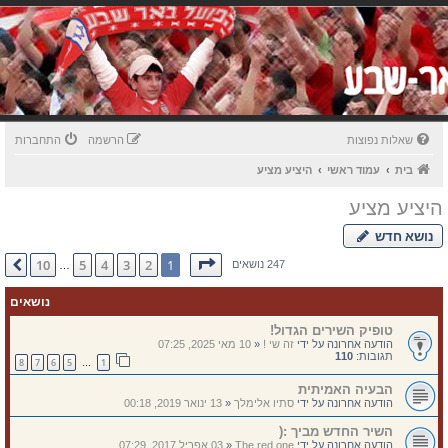
שאלות נפוצות
הרשמה
התחברות
בית
עמוד ראשי
היציע מציע
היציע מציע
נושא חדש
דף
1
מתוך
10
10
5
4
3
2
1
הבא
247 נושאים
…
נושאים
טופיק השירים הגדול!
הודעה אחרונה על ידי
זה שי !
«
10 מאי 2025, 07:25
תגובות:
110
8
7
6
5
1
…
הבעיה האמיתית
הודעה אחרונה על ידי
סתיו אלימלך
«
13 ינואר 2019, 00:18
השיר החדש מביך :(
הודעה אחרונה על ידי
The red one
«
03 אפריל 2017, 07:29