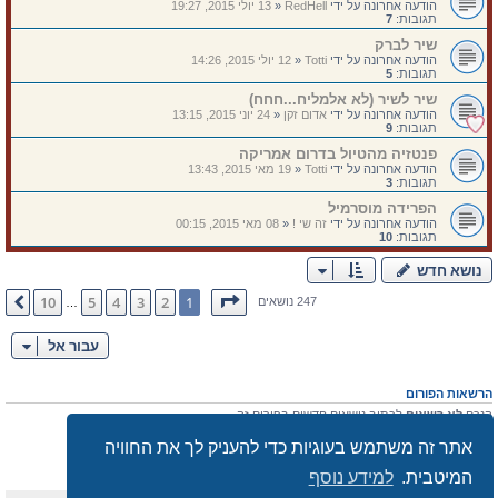
הודעה אחרונה על ידי
RedHell
«
13 יולי 2015, 19:27
תגובות:
7
שיר לברק
הודעה אחרונה על ידי
Totti
«
12 יולי 2015, 14:26
תגובות:
5
שיר לשיר (לא אלמליח...חחח)
הודעה אחרונה על ידי
אדום זקן
«
24 יוני 2015, 13:15
תגובות:
9
פנטזיה מהטיול בדרום אמריקה
הודעה אחרונה על ידי
Totti
«
19 מאי 2015, 13:43
תגובות:
3
הפרידה מוסרמיל
הודעה אחרונה על ידי
זה שי !
«
08 מאי 2015, 00:15
תגובות:
10
נושא חדש
דף
1
מתוך
10
10
5
4
3
2
1
הבא
247 נושאים
…
עבור אל
הרשאות הפורום
הנכם
לא רשאים
לכתוב נושאים חדשים בפורום זה
אתה
לא רשאים
להגיב לנושאים קיימים בפורום זה
אתר זה משתמש בעוגיות כדי להעניק לך את החוויה
הנכם
לא רשאים
לערוך את ההודעות שלך בפורום זה
הנכם
לא רשאים
למחוק את הודעותיך בפורום זה
המיטבית.
למידע נוסף
הנכם
לא רשאים
לצרף קבצים בפורום זה