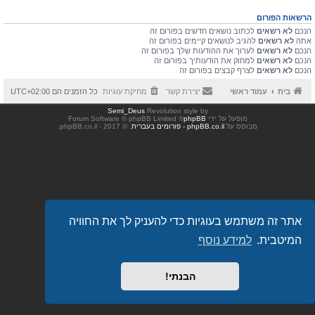
הרשאות הפורום
הנכם
לא רשאים
לכתוב נושאים חדשים בפורום זה
אתה
לא רשאים
להגיב לנושאים קיימים בפורום זה
הנכם
לא רשאים
לערוך את ההודעות שלך בפורום זה
הנכם
לא רשאים
למחוק את הודעותיך בפורום זה
הנכם
לא רשאים
לצרף קבצים בפורום זה
בית
עמוד ראשי
יצירת קשר
מחיקת עוגיות
כל הזמנים הם
UTC+02:00
Semi_Deus
Revolution style by
מופעל על ידי
phpBB
® Forum Software © phpBB Limited
מבוסס על
phpBB.co.il - פורומים בעברית
. © 2017 - phpBB.co.il.
אתר זה משתמש בעוגיות כדי להעניק לך את החוויה
המיטבית.
למידע נוסף
הבנתי!