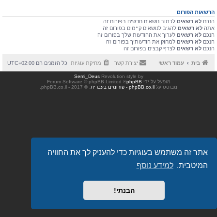
הרשאות הפורום
הנכם
לא רשאים
לכתוב נושאים חדשים בפורום זה
אתה
לא רשאים
להגיב לנושאים קיימים בפורום זה
הנכם
לא רשאים
לערוך את ההודעות שלך בפורום זה
הנכם
לא רשאים
למחוק את הודעותיך בפורום זה
הנכם
לא רשאים
לצרף קבצים בפורום זה
בית
עמוד ראשי
יצירת קשר
מחיקת עוגיות
כל הזמנים הם
UTC+02:00
Semi_Deus
Revolution style by
מופעל על ידי
phpBB
® Forum Software © phpBB Limited
מבוסס על
phpBB.co.il - פורומים בעברית
. © 2017 - phpBB.co.il.
אתר זה משתמש בעוגיות כדי להעניק לך את החוויה
המיטבית.
למידע נוסף
הבנתי!