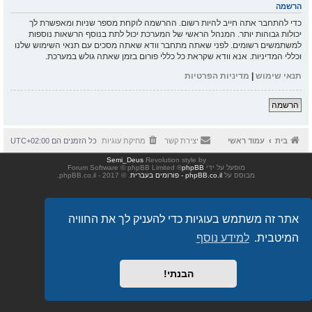
הרשמה
כדי להתחבר אתה חייב להיות רשום. ההרשמה לוקחת מספר שניות ומאפשרת לך
יכולות גבוהות יותר. המנהל הראשי של המערכת יכול לתת בנוסף הרשאות נוספות
למשתמשים רשומים. לפני שאתה מתחבר וודא שאתה מסכים עם תנאי השימוש שלנו
וכללי המדיניות. אנא וודא שקראת כל כללי פורום בזמן שאתה גולש במערכת.
תנאי שימוש
|
מדיניות הפרטיות
הרשמה
בית
עמוד ראשי
יצירת קשר
מחיקת עוגיות
כל הזמנים הם
UTC+02:00
Semi_Deus
Revolution style by
מופעל על ידי
phpBB
® Forum Software © phpBB Limited
מבוסס על
phpBB.co.il - פורומים בעברית
. © 2017 - phpBB.co.il.
אתר זה משתמש בעוגיות כדי להעניק לך את החוויה
המיטבית.
למידע נוסף
הבנתי!