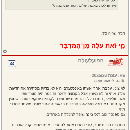
אריאל2
כתב:
↑
ה
איך החלטת שאשתו של מולינאר אנטישמית?
מניח שהיה ציני.
מִ֣י זֹ֗את עֹלָה֙ מִן־הַמִּדְבָּ֔ר
ח
ז
ר
הפועלעולה
ה
ל
מ
Re: עונת 2025/26
ע
ל
ש
31 יולי 2025, 18:09
ה
ל
י
לא ציני. עקבתי אחרי אשתו באינסטגרם והיא לא בדיוק מסתירה את הדעות
ח
שלה. אותי זה לא מעניין אבל בקבוצה גדולה זה בטח היה מושך אש.
ה
אגב מולינאר, חתם בקלוז' הרומנית שנחשבת לקבוצת יורוקאפ טובה. ג'סטין
מקוי חתם באנדורה מהליגה הספרדית הראשונה אחרי שהיה מועמד למכבי
ת"א.
גם ספנסר עזב לנס ציונה וציפר למכללות בארה"ב.
בחדשות טובות יותר, קודי דמפס אמור להמשיך. מניח שהוא יקבל אזרחות