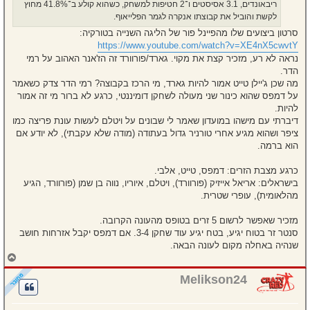
ריבאונדים, 3.1 אסיסטים ו־2 חטיפות למשחק, כשהוא קולע ב־41.8% מחוץ
לקשת והוביל את קבוצתו אנקרה לגמר הפלייאוף.
סרטון ביצועים שלו מהפיינל פור של הליגה השנייה בטורקיה:
https://www.youtube.com/watch?v=XE4nX5cwvtY
נראה לא רע, מזכיר קצת את מקוי. גארד/פורוורד זה הז'אנר האהוב על רמי
הדר.
מה שכן ג'יילן טייט אמור להיות גארד, מי הרכז בקבוצה? רמי הדר צדק כשאמר
על דמפס שהוא כינור שני מעולה לשחקן דומיננטי, כרגע לא ברור מי זה אמור
להיות.
דיברתי עם מישהו במועדון שאמר לי שבונים על ויטלם לעשות עונת פריצה כמו
ציפר ושהוא מגיע אחרי טורניר גדול בעתודה (מודה שלא עקבתי), לא יודע אם
הוא ברמה.
כרגע מצבת הזרים: דמפס, טייט, אלבי.
בישראלים: אריאל אייזיק (פורוורד), ויטלם, איוריו, נווה בן שמן (פורוורד, הגיע
מהלאומית), עופרי שטרית.
מזכיר שאפשר לרשום 5 זרים בטופס מהעונה הקרובה.
סנטר זר בטוח יגיע, בטח יגיע עוד שחקן 3-4. אם דמפס יקבל אזרחות חושב
שנהיה באחלה מקום לעונה הבאה.
ח
ז
ר
Melikson24
ה
ל
מ