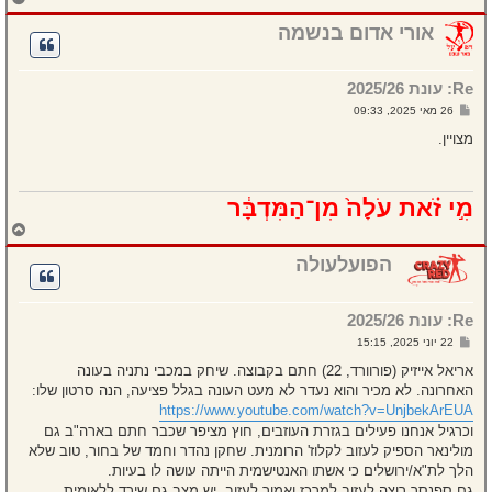
ז
ר
אורי אדום בנשמה
ה
ל
מ
Re: עונת 2025/26
ע
ל
ש
26 מאי 2025, 09:33
ה
ל
י
מצויין.
ח
ה
מִ֣י זֹ֗את עֹלָה֙ מִן־הַמִּדְבָּ֔ר
ח
ז
ר
הפועלעולה
ה
ל
מ
Re: עונת 2025/26
ע
ל
ש
22 יוני 2025, 15:15
ה
ל
י
אריאל אייזיק (פורוורד, 22) חתם בקבוצה. שיחק במכבי נתניה בעונה
ח
האחרונה. לא מכיר והוא נעדר לא מעט העונה בגלל פציעה, הנה סרטון שלו:
ה
https://www.youtube.com/watch?v=UnjbekArEUA
וכרגיל אנחנו פעילים בגזרת העוזבים, חוץ מציפר שכבר חתם בארה"ב גם
מולינאר הספיק לעזוב לקלוז' הרומנית. שחקן נהדר וחמד של בחור, טוב שלא
הלך לת"א/ירושלים כי אשתו האנטישמית הייתה עושה לו בעיות.
גם ספנסר רוצה לעזוב למרכז ואמור לעזוב, יש מצב גם שירד ללאומית.