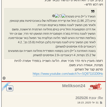
בקרוב גם כי הוא התארס למישהי מבאר שבע.
ויש רכש חדש--
הגארד ג׳יילן טייט מצטרף
טייט (27, 1.96) החל את קריירת המכללות שלו באוניברסיטת צפון קנטאקי,
ולאחר מכן המשיך לעונה נוספת בארקנסו הבכירה.
את דרכו המקצוענית החל טייט בגיסן מהליגה הגרמנית הראשונה, ומשם
המשיך לעונה נהדרת בפג’ה הקוסוברית תחת המאמן רמי הדר, שם זכו יחד
באליפות המדינה והגיעו לגמר הליגה הבלקנית נגד הפועל באר שבע/דימונה.
לאחר מכן המשיך טייט לעונה מצויינת בלובן הבלגית (15.8 נק׳, 4.2
ריבאונדים ו4.6 אסיסטים למשחק).
בעונה האחרונה ג׳יילן כיכב בקסטיו הספרדית מהליגה השנייה עם ממוצעים
של 15.2 נקודות, 4 ריבאונדים ו‑2.9 אסיסטים למשחק.
רזומה מעניין ורמי הדר מכיר אותו. הליגה השנייה בספרד אמורה להיות
מצוינת, אגאדה הגיע משם.
סרטון קצר של השחקן:
https://www.youtube.com/watch?v=SQ9711GD0Ho
ח
ז
ר
Melikson24
ה
ל
מ
Re: עונת 2025/26
ע
ל
ש
31 יולי 2025, 18:15
ה
ל