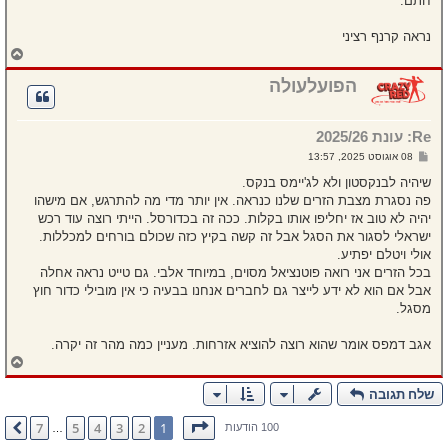
חתם.
נראה קרנף רציני
ח
ז
ר
הפועלעולה
ה
ל
מ
Re: עונת 2025/26
ע
ל
ש
08 אוגוסט 2025, 13:57
ה
ל
י
שיהיה לבנקסטון ולא לג'יימס בנקס.
ח
פה נסגרת מצבת הזרים שלנו כנראה. אין יותר מדי מה להתרגש, אם מישהו
ה
יהיה לא טוב אז יחליפו אותו בקלות. ככה זה בכדורסל. הייתי רוצה עוד רכש
ישראלי לסגור את הסגל אבל זה קשה בקיץ כזה שכולם בורחים למכללות.
אולי ויטלם יפתיע.
בכל הזרים אני רואה פוטנציאל מסוים, במיוחד אלבי. גם טייט נראה אחלה
אבל אם הוא לא ידע לייצר גם לחברים אנחנו בבעיה כי אין מובילי כדור חוץ
מסגל.
אגב דמפס אומר שהוא רוצה להוציא אזרחות. מעניין כמה מהר זה יקרה.
ח
ז
ר
שלח תגובה
ה
ל
דף
1
מתוך
7
7
5
4
3
2
1
הבא
100 הודעות
…
מ
ע