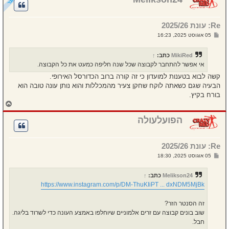
ה
ל
מ
Re: עונת 2025/26
ע
ל
ש
05 אוגוסט 2025, 16:23
ה
ל
י
ח
MikiRed
כתב:
↑
ה
אי אפשר להתחבר לקבוצה שכל שנה חליפה כמעט את כל הקבוצה.
קשה לבוא בטענות למועדון כי זה קורה ברוב הכדורסל האירופי.
הבעיה שגם כשאתה לוקח שחקן צעיר מהמכללות והוא נותן עונה טובה הוא
בורח בקיץ.
ח
ז
ר
הפועלעולה
ה
ל
מ
Re: עונת 2025/26
ע
ל
ש
05 אוגוסט 2025, 18:30
ה
ל
י
ח
Melikson24
כתב:
↑
ה
https://www.instagram.com/p/DM-ThuKIiPT ... dxNDM5MjBk
זה הסנטר הזר?
שוב בונים קבוצה עם זרים אלמוניים שיוחלפו באמצע העונה כדי לשרוד בליגה.
חבל.