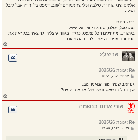
אליאס קינג שוחרר, סילבה ופליישר אמורים לעזוב, דמפס בלי חוזה אבל קיבל
הצעה.
כרגע הסגל:
נטע סגל, ויטלם, סם אוריו ואריאל אייזיק.
בקיצור... מתחילים הכל מאפס, כרגיל. מקווה שיצליחו להשאיר בכל זאת את
ספנסר ודמפס. זה אמור להיות המינימום.
ח
ז
ר
אריאל2
ה
ל
מ
Re: עונת 2025/26
ע
ל
ש
22 יוני 2025, 18:51
ה
ל
י
גם יואב שמיר עוזר המאמן עזב.
ח
איך החלטת שאשתו של מולינאר אנטישמית?
ה
ח
ז
ר
אורי אדום בנשמה
ה
ל
מ
Re: עונת 2025/26
ע
ל
ש
25 יוני 2025, 17:06
ה
ל
י
ח