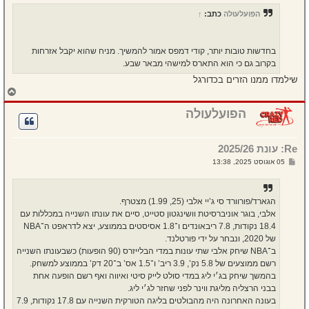
י
ח
הפועלעולה
כתב:
↑
ה
בחדשות טובות יותר, קודי דמפס אמור להמשיך. מניח שהוא יקבל אזרחות
בקרוב גם כי הוא התארס למישהי מבאר שבע.
שילמדו ממנו הזרים בכדורגל
ח
ז
ר
הפועלעולה
ה
ל
מ
Re: עונת 2025/26
ע
ל
ש
05 אוגוסט 2025, 13:38
ה
ל
י
ח
ה
הגארד/פורוורד סי ג’יי אלבי (25, 1.99) מצטרף.
אלבי, בוגר אוניברסיטת וושינגטון סטייט, סיים את עונתו השנייה במכללות עם
18.4 נקודות, 7.8 ריבאונדים ו־1.8 אסיסטים בממוצע, יצא לדראפט ה־NBA
של 2020, ונבחר על ידי פורטלנד.
ב־NBA שיחק אלבי שתי עונות במדי הבלייזרס (90 הופעות) כשבעונתו השנייה
רשם ממוצעים של 5.8 נק’, 3.9 ריב’ ו־1.5 אס’ ב־20 דק’ בממוצע למשחק.
בהמשך שיחק בג׳י ליג במדי סולט לייק סיטי ואיווה ואף רשם הופעה אחת
בבני הרצליה מליגת ווינר לפני שחזר לג׳י ליג.
בעונה האחרונה היה מהבולטים בליגה הטורקית השנייה עם 17.8 נקודות, 7.9