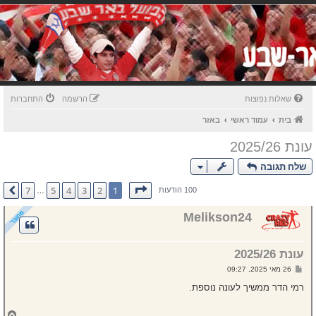
שאלות נפוצות
הרשמה
התחברות
בית
עמוד ראשי
באזר
עונת 2025/26
שלח תגובה
דף
1
מתוך
7
7
5
4
3
2
1
הבא
100 הודעות
…
Melikson24
עונת 2025/26
ש
26 מאי 2025, 09:27
ל
י
רמי הדר ממשיך לעונה נוספת.
ח
ה
ח