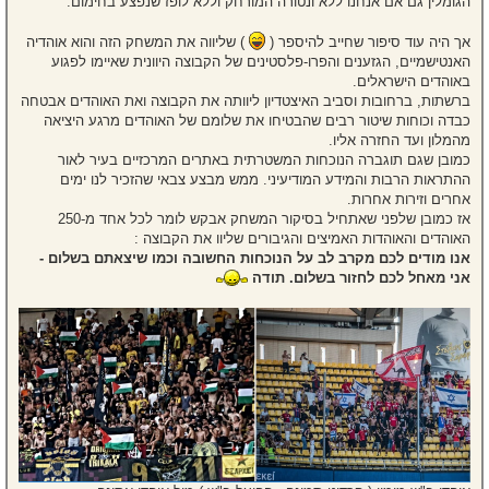
הגומלין גם אם אנחנו ללא ונטורה המורחק וללא לופז שנפצע בחימום.
אך היה עוד סיפור שחייב להיספר (
) שליווה את המשחק הזה והוא אוהדיה
האנטישמיים, הגזענים והפרו-פלסטינים של הקבוצה היוונית שאיימו לפגוע
באוהדים הישראלים.
ברשתות, ברחובות וסביב האיצטדיון ליוותה את הקבוצה ואת האוהדים אבטחה
כבדה וכוחות שיטור רבים שהבטיחו את שלומם של האוהדים מרגע היציאה
מהמלון ועד החזרה אליו.
כמובן שגם תוגברה הנוכחות המשטרתית באתרים המרכזיים בעיר לאור
ההתראות הרבות והמידע המודיעיני. ממש מבצע צבאי שהזכיר לנו ימים
אחרים וזירות אחרות.
אז כמובן שלפני שאתחיל בסיקור המשחק אבקש לומר לכל אחד מ-250
האוהדים והאוהדות האמיצים והגיבורים שליוו את הקבוצה :
אנו מודים לכם מקרב לב על הנוכחות החשובה וכמו שיצאתם בשלום -
אני מאחל לכם לחזור בשלום. תודה