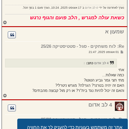
נערך לאחרונה על ידי
4 לב אדום
ב 17 אוגוסט 2025, 10:24, נערך פעם 1 בסך הכל.
כשאת עולה למגרש , הלב פועם והגוף נרגש
ח
ז
ר
שמעון א
ה
ל
מ
Re: לוח משחקים - סגל - סטטיסטיקה 25/26
ע
ל
ש
01 אוגוסט 2025, 21:47
ה
ל
י
ח
4 לב אדום
כתב:
↑
ה
אחי
כמה שאלות...
מתי חצי גמר גביע הטוטו?
האם זה יהיה בטרנר? הגרלה? מגרש ניטרלי?
והאם זה יכול להיות נגד בית"ר? או רק מול קבוצה מהבתים?
ח
ז
ר
4 לב אדום
ה
ל
מ
Re: לוח משחקים - סגל - סטטיסטיקה 25/26
ע
ל
ש
02 אוגוסט 2025, 07:31
אתר זה משתמש בעוגיות כדי להעניק לך את החוויה
ה
ל