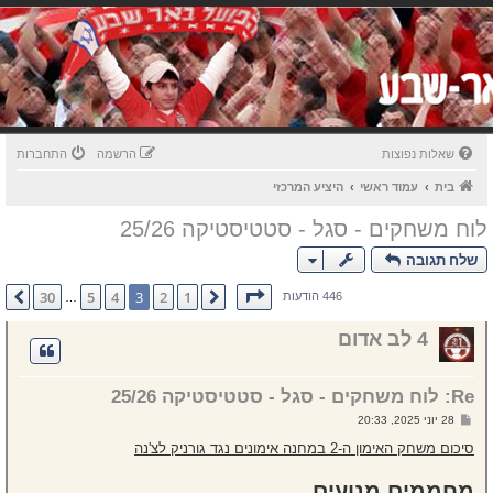
שאלות נפוצות
הרשמה
התחברות
בית
עמוד ראשי
היציע המרכזי
לוח משחקים - סגל - סטטיסטיקה 25/26
שלח תגובה
דף
3
מתוך
30
30
5
4
3
2
1
הקודם
הבא
446 הודעות
…
4 לב אדום
Re: לוח משחקים - סגל - סטטיסטיקה 25/26
ש
28 יוני 2025, 20:33
ל
י
סיכום משחק האימון ה-2 במחנה אימונים נגד גורניק לצ'נה
ח
ה
מחממים מנועים