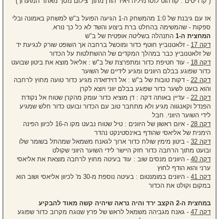
( קרדיטים : קורהוט לוסרמיליה ויאיר הורן מתוך צילום מסך מאתר המועדון )
אז עם גיבנת של 1:0 מהמשחק ה-1 הגיעה הפועל ב"ש למשחק באמונה ובלי
ספקות - שהמשימה בהחלט ברת ביצוע והשד לא כל כך נורא.
המחצית ה-1
התנהלה בשליטה אופטית של ב"ש
דקה 17
- זלאטנוביץ חוטף כדור ומוכשל ברחבה אך השופט שורק לנגיעת יד
של זלאטנוביץ כבר במהלך המקדים של ההשתלטות על הכדור
דקה 18
- עוד חטיפת כדור ומתפרצת של ב"ש : אליאל מוצא את ביטון שבועט
כדור שפוגע בבלם היוונים ומגיע לידיים של השוער
דקה 22
- דקות טובות של ב"ש : אל דוידזאדה מגיע כדור טועה מחוץ לרחבה
והוא בועט לשער כדור שפוגע בבלם יווני ויוצא לקרן
דקה 22
- עדיין באותה דקה : דן מוציא כדור עומק מהקרן שטוח אל נקודת
הפנדל וקאנגווה מגיע ולא מתחבר טוב עם הכדור ובועט כדור חלש שמגיע
לידי השוער היווני. חבל
דקה 28
- איום ראשון של היוונים : טיל שטוח נבעט מקו ה-16 לכיוון הפינה
הימנית של אליאסי שהודף באינסטינקט נהדר
דקה 32
- ביטון מימין שולח כדור ארוך לגאנח משמאל שמהתל בשומר שלו
ובועט מתוך הרחבה כדור חזק היישר לידי השוער היווני שקולט
דקה 40
- היוונים מנסים שוב : עוד בעיטה מחוץ לרחבה מוצאת את אליאסי
ערני והוא הודף לחוץ
דקה 41
- היוונים במומנטום : בעיטה נוספת מ-30 מ' לכיוון אליאסי ושוב הוא
במקום וקולט את הכדור
במחצית ה-2 הקצב ירד והיה נראה שיהיה קשה מאוד להבקיע
דקה 47
- גאנח מגביהה משמאל לראש של פרץ שנוגח מקרוב כדור שפוגע