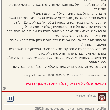
האלופים באמצע
ולא, אנחנו לא נוותר על שום תואר ולא נזרוק שום משחק. מי שלא ספורטאי
אולי יוותר.
מדברים על ניהול משחק וניהול סגל ? מה אתם רוצים ?
תוצאת חוץ טובה השגנו , תואר אלוף האלופים השגנו , חצי גמר טוטו השגנו ,
שחקנים לא נפלו בכושר בשום משחק ( ב-90 דק' וגם לא ב-114 דק' ) ,
מחליפים הביאו לנו גולים ב-2 המשחקים ( אלמוג , תורג'מן , לוי ).
זה לא אנושי באמצע יולי לשחק בעצימויות כאלה עם 4 טיסות ב-8 ימים ובכל
זאת היינו רחוקים 6 דקות מהעפלה קשה.
זה רחוק מאוד מכישלון כמו שמנסים כמה לוזרים בתקשורת לצייר ( עם כל
האכזבה העצומה ).
אם תנאי הפתיחה היו הוגנים קרי שבוע מנוחה בין המשחקים + משחק בית
בטרנר ולא היינו עוברים אז כן - זה כישלון . לא כאן .
אני מאוכזב מהתוצאה אבל גאה בקבוצה על המאמץ שהפעם היה גדול עלינו
במטר האחרון.
צהוב שני לשחקן לבסקי שהיה אמור להישלף היה ככל הנראה מסייע לנו .
נערך לאחרונה על ידי
4 לב אדום
ב 25 יולי 2025, 10:57, נערך פעם 1 בסך הכל.
כשאת עולה למגרש , הלב פועם והגוף נרגש
ח
ז
ר
4 לב אדום
ה
ל
מ
Re: לוח משחקים - סגל - סטטיסטיקה 25/26
ע