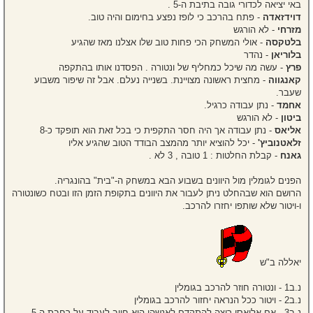
באי יציאה לכדורי גובה בתיבת ה-5 .
דוידזאדה
- פתח בהרכב כי לופז נפצע בחימום והיה טוב.
מזרחי
- לא הורגש
בלטקסה
- אולי המשחק הכי פחות טוב שלו אצלנו מאז שהגיע
בלוריאן
- נהדר
פרץ
- עשה מה שיכל כמחליף של ונטורה . הפסדנו אותו בהתקפה
קאנגווה
- מחצית ראשונה מצויינת. בשנייה נעלם. אבל זה שיפור משבוע
שעבר.
אחמד
- נתן עבודה כרגיל.
ביטון
- לא הורגש
אליאס
- נתן עבודה אך היה חסר התקפית כי בכל זאת הוא תופקד כ-8
זלאטנוביץ'
- יכל להוציא יותר מהמצב הבודד הטוב שהגיע אליו
גאנח
- קבלת החלטות : 1 טובה , 3 לא .
הפנים לגומלין מול היוונים בשבוע הבא במשחק ה-"בית" בהונגריה.
הרושם הוא שבהחלט ניתן לעבור את היוונים בתקופת הזמן הזו ובטח כשונטורה
ו-ויטור שלא שותפו יחזרו להרכב.
יאללה ב"ש
נ.ב1 - ונטורה חוזר להרכב בגומלין
נ.ב2 - ויטור ככל הנראה יחזור להרכב בגומלין
נ.ב3 - אם אליאסי רוצה להתקדם לאנשהו הוא חייב לעבוד על רחבת ה-5