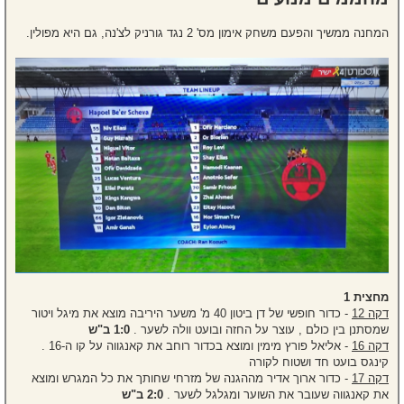
המחנה ממשיך והפעם משחק אימון מס' 2 נגד גורניק לצ'נה, גם היא מפולין.
מחצית 1
דקה 12
- כדור חופשי של דן ביטון 40 מ' משער היריבה מוצא את מיגל ויטור
שמסתנן בין כולם , עוצר על החזה ובועט וולה לשער .
1:0 ב"ש
דקה 16
- אליאל פורץ מימין ומוצא בכדור רוחב את קאנגווה על קו ה-16 .
קינגס בועט חד ושטוח לקורה
דקה 17
- כדור ארוך אדיר מההגנה של מזרחי שחותך את כל המגרש ומוצא
את קאנגווה שעובר את השוער ומגלגל לשער .
2:0 ב"ש