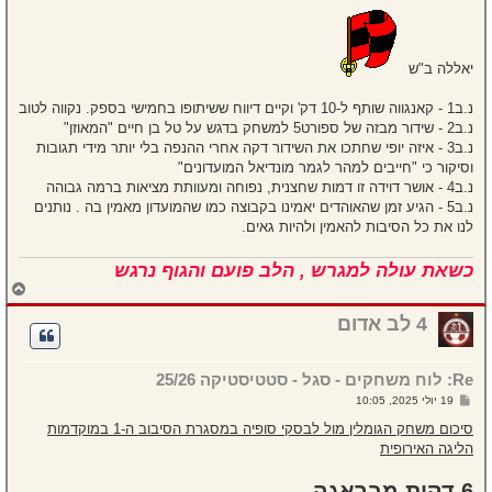
יאללה ב"ש
נ.ב1 - קאנגווה שותף ל-10 דק' וקיים דיווח ששיתופו בחמישי בספק. נקווה לטוב
נ.ב2 - שידור מבזה של ספורט5 למשחק בדגש על טל בן חיים "המאוזן"
נ.ב3 - איזה יופי שחתכו את השידור דקה אחרי ההנפה בלי יותר מידי תגובות
וסיקור כי "חייבים למהר לגמר מונדיאל המועדונים"
נ.ב4 - אושר דוידה זו דמות שחצנית, נפוחה ומעוותת מציאות ברמה גבוהה
נ.ב5 - הגיע זמן שהאוהדים יאמינו בקבוצה כמו שהמועדון מאמין בה . נותנים
לנו את כל הסיבות להאמין ולהיות גאים.
כשאת עולה למגרש , הלב פועם והגוף נרגש
ח
ז
ר
4 לב אדום
ה
ל
מ
Re: לוח משחקים - סגל - סטטיסטיקה 25/26
ע
ל
ש
19 יולי 2025, 10:05
ה
ל
י
סיכום משחק הגומלין מול לבסקי סופיה במסגרת הסיבוב ה-1 במוקדמות
ח
הליגה האירופית
ה
6 דקות מבראגה