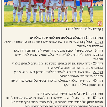
( קרדיט צילום : הפועל ב"ש )
המחצית ה-1 התנהלה בשליטה מוחלטת של הבולגרים
דקה 7
- החלוץ הבולגרי מסובב את השומר שלו בתוך הרחבה ומשחרר בעיטה
שנהדפת ע"י אליאסי
דקה 9
- כנאען בפעולה טובה מכניס כדור עומק לתוך הרחבה לדן ביטון
שבנגיעה מוסר לא מדוייק לזלאטנוביץ' שלא מספיק להגיע לפני השוער
הבולגרי.
דקה 26
- כדור טועה שפוגע בשחקן ומשנה כיוון מגיע שוב לשחקן בולגרי
שבועט שוב מתוך הרחבה ושוב אליאסי הודף
דקה 27
- איום ראשון של ב"ש לשער הבולגרי : כנאען בועט חלש מחוץ
לרחבה היישר לידי השוער הבולגרי
דקה 40
- כנף ימין הבולגרי משתלט על כדור באגף שלו ובועט מרחוק עוד
כדור מסוכן שאליאסי הודף לקרן
המחצית ה-2 של ב"ש כבר הייתה מעט טובה יותר
דקה 52
- חץ מההגנה להתקפה ששולח ויטור לגאנח מביא את האחרון לזהות
תנועת עומק של הלדר לופז ולמסור לו , לופז מוציא רוחב לתוך תיבת ה-5
וזלאטנוביץ' מפספס בכמה סנטימטרים את הכדור המצויין הזה.