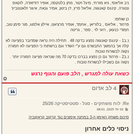
ניב אליאסי, גיא מזרחי, מיגל ויטור, מתן בלטקסה, אופיר דודזאדה, לוקאס
ונטורה, קינגס קאנגווה, אליאל פרץ, דן ביטון, אמיר גנאח, איגור זלאטנוביץ'
כן שותפו:
פרהוד , אליאס , בלוריאן , אחמד, אופיר מרציאנו, איילון אלמוג, מור סימן טוב,
חמודי כנעאן , רועי לוי , ספר , גריטה
נ.ב1 - קינגס קאנגווה נפצע בדקה 48 . תחילה היה נראה שמדובר בפציעה לא
קלה אך בהמשך התבשרנו גם ע"י השדר וגם ברשתות כי הפציעה לא חמורה .
נקווה לבשורות טובות
נ.ב2 - פרהוד גם כן נפצע בברכו בדקה 70 מה שנראה פציעה חמורה יותר .
נקווה גם בשבילו לבשורות טובות .
כשאת עולה למגרש , הלב פועם והגוף נרגש
ח
ז
ר
4 לב אדום
ה
ל
מ
Re: לוח משחקים - סגל - סטטיסטיקה 25/26
ע
ל
ש
02 יולי 2025, 08:01
ה
ל
י
סיכום משחק האימון ה-3 במחנה אימונים נגד קרקוב קראקוביה
ח
ה
ניסוי כלים אחרון