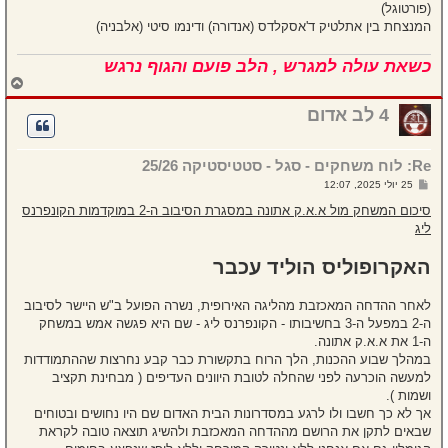
(פורטוגל)
המנצחת בין אתלטיק ד'אסקלדס (אנדורה) ודינמו סיטי (אלבניה)
כשאת עולה למגרש , הלב פועם והגוף נרגש
ח
ז
ר
4 לב אדום
ה
ל
מ
Re: לוח משחקים - סגל - סטטיסטיקה 25/26
ע
ל
ש
25 יולי 2025, 12:07
ה
ל
י
סיכום המשחק מול א.א.ק אתונה במסגרת הסיבוב ה-2 במוקדמות הקונפרנס
ח
ליג
ה
האקרופוליס הוליד עכבר
לאחר ההדחה המאכזבת מהליגה האירופית, נשרה הפועל ב"ש היישר לסיבוב
ה-2 במפעל ה-3 בחשיבותו - הקונפרנס ליג - שם היא פגשה אמש במשחק
ה-1 את א.א.ק אתונה.
במהלך שבוע ההכנות, הלך הרוח בתקשורת כבר קבע נחרצות שההתמודדות
למעשה הוכרעה לפני שהחלה לטובת היוונים העדיפים ( מבחינת תקציב
ושמות ).
אך לא כך חשבו ולו לרגע במסדרונות הבית האדום שם היו נחושים ובטוחים
שבאים לתקן את הרושם מההדחה המאכזבת ולהשיג תוצאה טובה לקראת