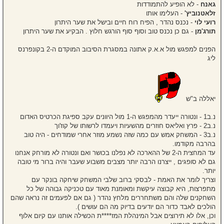
גאנח
- לא הופיע להתמודדות
זלאטנוביץ'
- העלימו אותו
רועי לוי
- נכנס נהדר , הפיח רוח חיים ובישל את שער היתרון
תורג'מן
- גם כן נכנס טוב וסוף סוף הורגש חלוץ . הבקיע את שער היתרון
הפנים למפגש מול א.א.ק אתונה במסגרת הסיבוב המוקדם ה-2 בקונפרנס
ליג
יאללה ב"ש
נ.ב1 - ונטורה ייעדר מהמפגש ה-1 מול היוונים עקב ספיגת הכרטיס האדום
נ.ב2 - פרץ ואליאס חוזרים מהשעיות ויעמדו לרשותו של קוז'וך
נ.ב3 - המשחק אמש עם כמה שזה נשמע מוזר אחרי שמודחים - היה טוב
בהרבה מקודמו.
עד המחצית ה-2 של ההארכה לא נפלנו בכושר ואם ונטורה לא מורחק אנחנו
גם לא סופגים , ייצרנו הרבה יותר מצבים משבוע שעבר והיה ברור מי טובה
יותר.
וצריך לומר את האמת - לבסקי ברוב שלבי המשחק שיחקה בונקר עם
מתפרצות, היא קבוצה עיקשת ומאומנת מאוד עם טכניקה גבוהה של כל
השחקנים שלה והם משתחררים מלחץ נהדר ( גם אם לפעמים זה נראה שהם
הולכים לאבד כדור הם יודעים בדיוק מה הם עושים ).
וכן, אלו לא תירוצים אבל המינהלת המז****ת הכשילה אותנו עם קיום אלוף