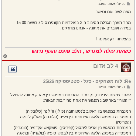
ל
ש
20 יולי 2025, 13:49
ה
ל
י
מפה לשם ואם וכאשר ....
ח
ה
מחר תערך הגרלת הסיבוב ה-3 במוקדמות הקונפרנס ליג בשעה 15:00
במידה ועוברים את אתונה - אנחנו מדורגים .
בהצלחה ורק אמונה !
כשאת עולה למגרש , הלב פועם והגוף נרגש
ח
ז
ר
4 לב אדום
ה
ל
מ
Re: לוח משחקים - סגל - סטטיסטיקה 25/26
ע
ל
ש
21 יולי 2025, 12:31
ה
ל
י
לאחר צמצום היריבות, נקבע כי המנצחת במפגש בין א.א.ק אתונה להפועל
ח
"ויקטורי" באר שבע תפגוש את אחת מהיריבות הבאות:
ה
המנצחת במפגש בין ראקוב צ'נסטוחובה (פולין) וז'ילינה (סלובקיה)
המפסידה במפגש הליגה האירופית בין צלייה (סלובניה) ואא"ק לרנקה
(קפריסין)
המנצחת במפגש בין אריס לימסול (קפריסין) ופושקאש אקדמיה (הונגריה)
המפסידה במפגש הליגה האירופית בין לבסקי סופיה (בולגריה) ובראגה