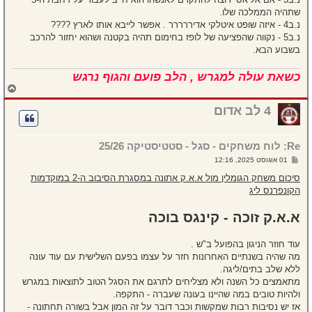
שתהיה הממלכה שלו.
נ.ב4 - איזה שופט איטלקי אדיררררר . אפשר לייבא אותו לארץ ????
נ.ב5 - נקווה שהפציעה של לופז בחימום תהיה בקטנה ושהוא יחזור להרכב
בשבוע הבא.
כשאת עולה למגרש , הלב פועם והגוף נרגש
ח
ז
ר
4 לב אדום
ה
ל
מ
Re: לוח משחקים - סגל - סטטיסטיקה 25/26
ע
ל
ש
01 אוגוסט 2025, 12:16
ה
ל
י
סיכום משחק הגומלין מול א.א.ק אתונה במסגרת הסיבוב ה-2 במוקדמות
ח
הקונפרנס ליג
ה
א.א.ק זוכה - קינגס בוכה
עוד חוזר הניגון בהפועל ב"ש .
מה שהיה בשנתיים האחרונות חזר על עצמו בפעם השלישית עם עוד עונה
ללא שלב בתים/ליגה.
מתאמצים כל השנה ולא מצליחים לתרגם את הסגל הטוב לתוצאות במגרש
ולהיות טובים במה שהיינו בעונה שעברה - התקפה.
אז יש נסיבות רבות שמקשות וכבר דובר על זה המון אבל בשורה תחתונה -