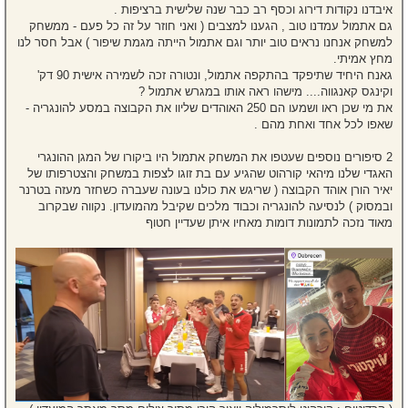
איבדנו נקודות דירוג וכסף רב כבר שנה שלישית ברציפות .
גם אתמול עמדנו טוב , הגענו למצבים ( ואני חוזר על זה כל פעם - ממשחק
למשחק אנחנו נראים טוב יותר וגם אתמול הייתה מגמת שיפור ) אבל חסר לנו
מחץ אמיתי.
גאנח היחיד שתיפקד בהתקפה אתמול, ונטורה זכה לשמירה אישית 90 דק'
וקינגס קאנגווה.... מישהו ראה אותו במגרש אתמול ?
את מי שכן ראו ושמעו הם 250 האוהדים שליוו את הקבוצה במסע להונגריה -
שאפו לכל אחד ואחת מהם .
2 סיפורים נוספים שעטפו את המשחק אתמול היו ביקורו של המגן ההונגרי
האגדי שלנו מיהאי קורהוט שהגיע עם בת זוגו לצפות במשחק והצטרפותו של
יאיר הורן אוהד הקבוצה ( שריגש את כולנו בעונה שעברה כשחזר מעזה בטרנר
ובמסוק ) לנסיעה להונגריה וכבוד מלכים שקיבל מהמועדון. נקווה שבקרוב
מאוד נזכה לתמונות דומות מאחיו איתן שעדיין חטוף