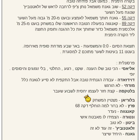
בקורה הימנית . כמעט אבל פתיחה טובה
דקה 52
- שוב גאנח משמאל נותן צ'יפ לרחבה לראש של זלאטנוביץ'
שנוגח מעל השער
דקה 55
- גאנח חותך משמאל לאמצע ובועט מ-20 מ' גבוה מעל השער
דקה 89
- קאנגווה בפעולה הטובה הראשונה שלו במשחק בועט מ-25 מ'
אלכסונית משמאל כדור שחותך את כל ההגנה וחומק החוצה
ליד הקורה הימנית
תוצאת הסיום - 0:0 והמשמעות - באר שבע מודחת סופית מאירופה.
בעטנו 11 בעיטות לשער מתוכם 2 למסגרת .
פרסונלית :
אליאסי
- הכי טוב שלו העונה . שקט , רגוע , החלטי , בלי זגזוגים והיסוסים .
יופי
דוידזאדה
- עבודה הגנתית טובה אבל התקפית לא סייע לגאנח כלל
מזרחי
- לא הורגש
בלטקסה
- קצת חזר לעצמו יחסית לשבוע שעבר
בלוריאן
- מצטיין המשחק
פרץ
- לא ברור למה הוחלף דקה 68
קאנגווה
- נעדר
ונטורה
- הצמידו לו מאבטח אישי
ביטון
- לא טוב
זלאטנוביץ'
- זה עוד לא זה
גאנח
- היחיד שייצר