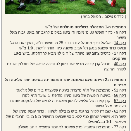
( קרדיט צילום : הפועל ב"ש )
המחצית ה-1 התנהלה בשליטה מוחלטת של ב"ש
דקה 9
- כדור חופשי 30 מ' מימין ודן ביטון במקום להגביהה בועט גבוה מעל
השער
דקה 14
- אליאל פרץ מתנהל עם הכדור 25 מ' משער ת"א , מניף את הרגל
ובועט כדור שפוגע במגן תל אביב ומשנה כיוון וחודר לרשת .
1:0 ב"ש
דקה 17
- כרטיס צהוב שני מיותר של רועי לוי מביא להרחקתו.
ב"ש ב-10
שחקנים
דקה 40
- תרגיל קרן קצרה מביא את ביטון להגביהה לראש של תורג'מן שנוגח
לקורה והחוצה
המחצית ה-2 הייתה מעט מאוזנת יותר והתאפיינה בטיפה יותר שליטה תל
אביבית
דקה 51
- מתפרצת של ת"א מייצרת בעיטה שנעצרת בידיים של אליאסי
דקה 56
- בעיטה חופשית של ביטון מימין נהדפת עי שוער ת"א לקרן
דקה 57
- קרן קצרה של אליאל לביטון שמגביהה לראש של בלטקסה שנוגח
בעוצמה מעל השער
דקה 62
- שמירה לקויה בהגנת ב"ש מובילה לשיוויון : כדור עומק מימין של
קשר ת"א משאיר שחקן כנף ללא כיסוי שבועט מהאוויר מ-5 מ' בין הרגליים של
אליאסי .
1:1 בבלומפילד
דקה 77
- מתפרצת שמוביל פרץ שמוסר לאחמד שמוציא רוחב מושלם