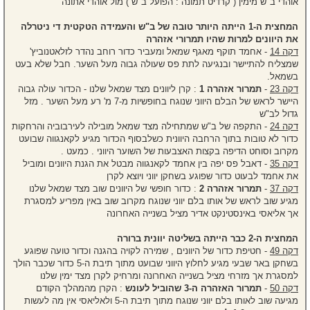
אוהדי ב"ש מימין ( קרדיט תמונה : הפועל ב"ש ) מול אוהדי אתונה
המחצית ה-1 הייתה היותר טובה של ב"ש והעמידה הטקטית די ניטרלה
את היוונים למרות שהיו תמרורי אזהרה
דקה 14
- אחמד תוקף מאגף שמאל ומעביר כדור רוחב נהדר לזלאטנוביץ'
שמצליח להתיישר ובנגיעה לתת פס שעולה גבוה מעל השער. חבל שלא בעט
בשמאל.
דקה 23
-
תמרור אזהרה 1
: קרן ליוונים מצד שמאל שלנו - הכדור עולה גבוה
היישר לראש של הבלם היווני שנוגח בחופשיות מ-7 מ' רע מעל השער . מזל
גדול לב"ש
דקה 24
- התקפה של ב"ש שמתחילה מצד שמאל מובילה לעירבוביה והרחקות
כדור לא טובות בתוך הרחבה היוונית כשלבסוף הכדור מגיע לקאנגווה שבועט
מקרוב וסוחט הדיפה בקצות האצבעות של השוער היווני . כמעט .
דקה 35
- דאבל פס יפה בין אחמד לקאנגווה מבטל את הגנת היוונים ומוביל
את אחמד לבעוט כדור שפוגע בשחקן יווני ויוצא לקרן
דקה 37
-
תמרור אזהרה 2
: כדור חופשי של היוונים שוב מצד שמאל שלנו
מגיע שוב לראש של אותו בלם יווני שנוגח מקרוב שוב באין מפריע למסגרת
אך אליאסי באינסטינקט אדיר מציל בשנייה האחרונה
המחצית ה-2 כבר הייתה בשליטה יוונית ברורה
דקה 49
- חטיפת כדור של היוונים , שמירה לקויה בהגנה וכדור טועה שפוגע
בשחקן באר שבעי מגיע לחלוץ היווני שבועט מתוך תיבת ה-5 כדור שכבר הולך
למסגרת אך מזרחי מציל בשנייה האחרונה ומרחיק לקרן מצד ימין שלנו
דקה 50
-
תמרור האזהרה ה-3 שהוביל לעונש
: הקרן מהמהלך הקודם
מגיעה שוב לאותו בלם יווני שנוגח מתוך תיבת ה-5 ולאליאסי אין מה לעשות