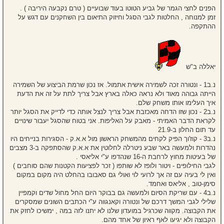
הפנים לחצי הגמר של גביע הטוטו בעוד שבועיים ( טרם נקבעה היריבה ) .
זמן למנוחה , החלטות לגבי הסגל וחיזוק התיאום בין השחקנים עם דגש על
ההתקפה.
יאללה ב"ש
נ.ב1 - ונטורה זכה לשמירה אישית אתמול. אז נכון שרמת הביצוע של השמירה
הייתה גבוהה מאוד ולא נראה כאלה בארץ אבל צריך לתת על זה את הדעת
איך העלימו אותו משחק שלם.
נ.ב2 - נכון שזו הדחה מאכזבת אבל צריך לנצל אותה כדי לדייק את הסגל יותר
לקראת הדבר האמיתי - מאבק על האליפות. אני בטוח שהסגל יעבור שינויים
עד תום החלון ב-21.9
נ.ב3 - קוז'וך הפיק לקחים מהמשחק הראשון מול א.א.ק - הסגירות בנייחים היו
נהדרות ולמעשה באר שבע ניטרלה לחלוטין את א.א.ק שהסתפקה ב-3 מצבים
של בעיטות מחוץ לרחבת ה-16 שנהדפו ע"י אליאסי .
לגבי החילופים - ויטור ולופז לא שותפו ( זכר לפציעות הקטנות שהם סוחבים )
ואין לי בעיה עם זה אך לרועי לוי ואולי גם סאבובו בהחלט היה מקום במקום
סימן-טוב , אליאס ואחמד.
נ.ב4 - עם שריקת הסיום ולמעשה גם בבוקר היום החל מחול שדים וקמפיין
שלילי לגבי המשך דרכם של ונטורה וקאנגווה ע"י הכתבים השונים שמסקרים
את הקבוצה. מקווה שכרגיל במועדון שלנו לא יתנו לזה במה , ימשיכו לחזק את
הקבוצה ולא יגיעו לאף ראיון של אחד מהם.