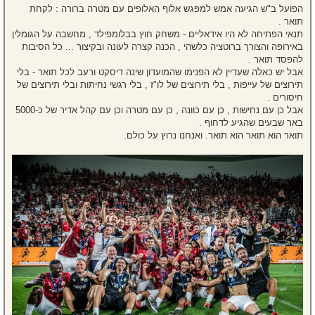
הפועל ב"ש הגיעה אמש למפגש אלוף האלופים עם מטרה ברורה : לקחת
תואר .
תנאי הפתיחה לא היו אידאליים - משחק חוץ בבלומפילד , מחשבה על הגומלין
באירופה והצורך ברוטציה כלשהי , הכנה קצרה לעונה ובקיצור ... כל הסיבות
להפסד תואר .
אבל יש כאלה שעדיין לא הפנימו שהמועדון שינה דיסקט ורעב לכל תואר - בלי
תירוצים של עייפות , בלי תירוצים של לו"ז , בלי רגשי נחיתות ובלי תירוצים של
חיסורים .
אבל כן עם נחישות , כן עם כוונה , כן עם מטרה וכן עם קהל אדיר של כ-5000
באר שבעים שהגיע לדחוף .
תואר הוא תואר הוא תואר. ואנחנו נרוץ על כולם.