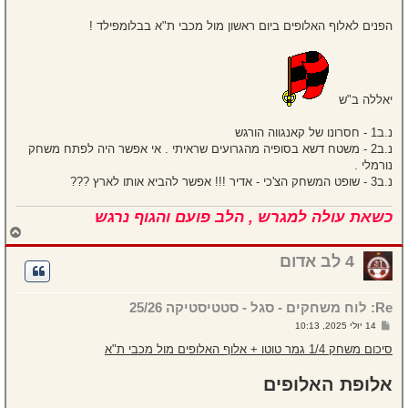
הפנים לאלוף האלופים ביום ראשון מול מכבי ת"א בבלומפילד !
יאללה ב"ש
נ.ב1 - חסרונו של קאנגווה הורגש
נ.ב2 - משטח דשא בסופיה מהגרועים שראיתי . אי אפשר היה לפתח משחק
נורמלי .
נ.ב3 - שופט המשחק הצ'כי - אדיר !!! אפשר להביא אותו לארץ ???
כשאת עולה למגרש , הלב פועם והגוף נרגש
ח
ז
ר
4 לב אדום
ה
ל
מ
Re: לוח משחקים - סגל - סטטיסטיקה 25/26
ע
ל
ש
14 יולי 2025, 10:13
ה
ל
י
סיכום משחק 1/4 גמר טוטו + אלוף האלופים מול מכבי ת"א
ח
ה
אלופת האלופים