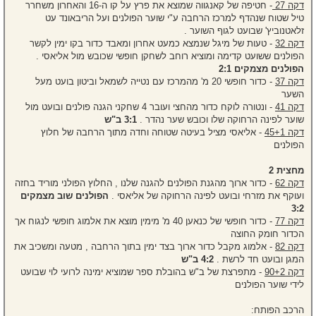
דקה 27
- חטיפה של קאנגווה שמוצא את פרץ על קו ה-16 והאחרון משחרר
טיל שטוח שנהדף למרכז הרחבה ע"י שוער הפולנים ועל הריבאונד עט
זלאטנוביץ' שבועט לגוף השוער .
דקה 32
- טעות של מיגל שנמצא כמעט אחרון ומאבד כדור בקו ימין לקשר
הפולנים ששועט קדימה ומוציא רוחב לשחקן חופשי שכובש מול אליאסי .
הפולנים מצמקים 2:1
דקה 37
- כדור חופשי 20 מ' מהמרכז עם נטייה לשמאל וביטון בועט מעל
השער
דקה 41
- ונטורה לוקח כדור מהחצי ועובר 4 שחקני הגנה פולנים ובועט מול
שוער לפינה הרחוקה שלו וכובש שער נהדר .
3:1 ב"ש
דקה 45+1
- אליאסי מציל בעיטה שטוחה וחדה מתוך הרחבה של חלוץ
הפולנים
מחצית 2
דקה 62
- כדור ארוך מהגנת הפולנים להגנה שלנו , החלוץ הפולני מוריד בחזה
ועוקף את מזרחי ובועט לפינה הרחוקה של אליאסי .
הפולנים שוב מצמקים
3:2
דקה 77
- כדור חופשי של כנאען 40 מ' מימין מוצא את אלמוג חופשי לנגוח אך
הכדור חומק החוצה
דקה 82
- אלמוג מקבל כדור ארוך בצד ימין בתוך הרחבה , מטעה ומשכיב את
המגן ובועט חד לרשת .
4:2 ב"ש
דקה 90+2
- מתפרצת של ב"ש בהובלת ספר שמוציא ימינה לרועי לוי שבועט
לידי שוער הפולנים
הרכב הפותח: