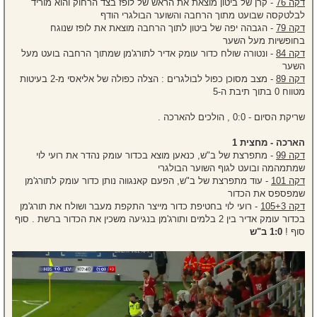
דקה 76
- קרן של ביטון מוצאת את הראש של לופז בצד הרחוק והוא מוריד
לבלטקסה שבועט מתוך הרחבה והשוער הבולגרי הודף
דקה 79
- הגבהה יפה של ביטון לתוך הרחבה מוצאת את לופז שנוגח
בחופשיות מעל השער
דקה 84
- ונטורה שולח כדור עומק אדיר לתורג'מן שמתוך הרחבה בועט מעל
השער
דקה 89
- מצב מסוכן כפול לבולגרים : הצלה כפולה של אליאסי מ-2 בעיטות
מטווח 0 בתוך תיבת ה-5
שריקת הסיום - 0:0 , הולכים להארכה .
הארכה - מחצית 1
דקה 99
- מתפרצת של ב"ש, כנאען מוצא בכדור עומק נהדר את רועי לוי
שמתמהמה ובועט לגוף השוער הבולגרי
דקה 101
- עוד מתפרצת של ב"ש, הפעם קאנגווה נותן כדור עומק לתורג'מן
שמפספס את הכדור
דקה 105+3
- רועי לוי בחטיפת כדור מייצר התקפת מעבר ושולח את תורג'מן
בכדור עומק אדיר בין 2 בלמים ותורג'מן בנגיעה משכין את הכדור ברשת . סוף
סוף !
1:0 ב"ש