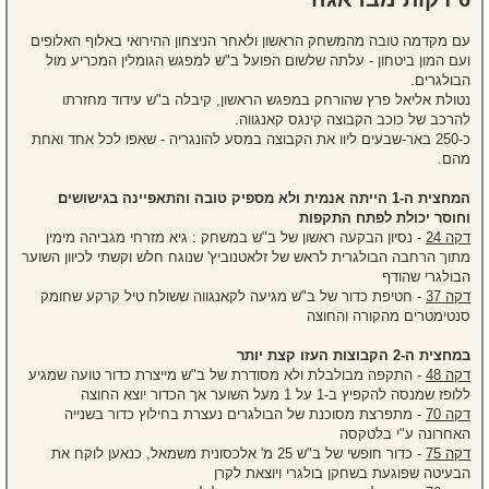
עם מקדמה טובה מהמשחק הראשון ולאחר הניצחון ההירואי באלוף האלופים
ועם המון ביטחון - עלתה שלשום הפועל ב"ש למפגש הגומלין המכריע מול
הבולגרים.
נטולת אליאל פרץ שהורחק במפגש הראשון, קיבלה ב"ש עידוד מחזרתו
להרכב של כוכב הקבוצה קינגס קאנגווה.
כ-250 באר-שבעים ליוו את הקבוצה במסע להונגריה - שאפו לכל אחד ואחת
מהם.
המחצית ה-1 הייתה אנמית ולא מספיק טובה והתאפיינה בגישושים
וחוסר יכולת לפתח התקפות
דקה 24
- נסיון הבקעה ראשון של ב"ש במשחק : גיא מזרחי מגביהה מימין
מתוך הרחבה הבולגרית לראש של זלאטנוביץ' שנוגח חלש וקשתי לכיוון השוער
הבולגרי שהודף
דקה 37
- חטיפת כדור של ב"ש מגיעה לקאנגווה ששולח טיל קרקע שחומק
סנטימטרים מהקורה והחוצה
במחצית ה-2 הקבוצות העזו קצת יותר
דקה 48
- התקפה מבולבלת ולא מסודרת של ב"ש מייצרת כדור טועה שמגיע
ללופז שמנסה להקפיץ ב-1 על 1 מעל השוער אך הכדור יוצא החוצה
דקה 70
- מתפרצת מסוכנת של הבולגרים נעצרת בחילוץ כדור בשנייה
האחרונה ע"י בלטקסה
דקה 75
- כדור חופשי של ב"ש 25 מ' אלכסונית משמאל, כנאען לוקח את
הבעיטה שפוגעת בשחקן בולגרי ויוצאת לקרן