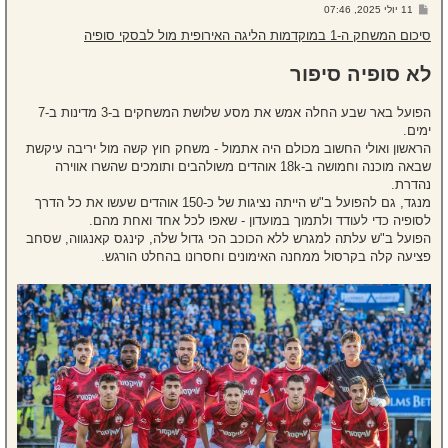
ל
ש
11 יולי 2025, 07:46
ה
ל
י
סיכום המשחק ה-1 במוקדמות הליגה האירופית מול לבסקי סופיה
ח
ה
לא סופיה סיפור
הפועל באר שבע החלה אמש את מסע שלושת המשחקים ב-3 מדינות ב-7
ימים.
הראשון ואולי החשוב מכולם היה אתמול - משחק חוץ קשה מול יריבה עיקשת
שבאה מוכנה וחמושה ב-18k אוהדים משולהבים ותומכים שהשרו אווירה
נהדרת.
מנגד, גם להפועל ב"ש הייתה נציגות של כ-150 אוהדים שעשו את כל הדרך
לסופיה כדי לעודד ולתמוך במועדון - שאפו לכל אחד ואחת מהם.
הפועל ב"ש עלתה למגרש ללא הכוכב הכי גדול שלה, קינגס קאנגווה, שסחב
פציעה קלה בקרסול ממחנה האימונים וחסרונו בהחלט הורגש.