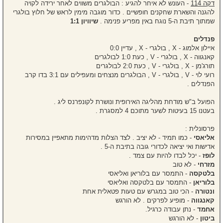
דקה 114
- העונש לא איחר להגיע : הבולגרים משווים לאחר ירידה לקויה
להגנה והשארת שחקנים חופשיים . כדור מוגבה מימין לראש של חלוץ בולגרי
שמתוך תיבת ה-5 נוגח באין מפריע פנימה .
שיוויון 1:1
פנדלים
איילון אלמוג - X , בולגרי - X , עדיין 0:0
קאנגווה - X , בולגרי - V , כעת 1:0 לבולגרים
תורג'מן - X , בולגרי - V , כעת 2:0 לבולגרים
רועי לוי - V , בולגרי - V , הבולגרים מנצחים ומעפילים עם 3:1 בדו קרב
הפנדלים .
הפועל ב"ש מודחת מהליגה האירופית ונושרת לקונפרנס ליג .
בעטנו 15 בעיטות לשער מתוכם 4 למסגרת .
פרסונלית :
אליאסי
- כמו תמיד - לא יציב . לצד הצלות מדהימות מתאפיין במסירות
אדישות ואי יציאה לכדורי גובה בתיבת ה-5 .
לופז
- יכל לבדו להיות עם צמד .
מזרחי
- לא טוב
בלטקסה
- התמסר עם בלוריאן ואליאסי
בלוריאן
- התמסר עם בלטקסה ואליאסי
ונטורה
- הכי טוב במגרש עם טעות פטאלית אחת
קאנגווה
- מופיע לפרקים . לא הורגש
אחמד
- נתן עבודה כרגיל.
ביטון
- לא הורגש