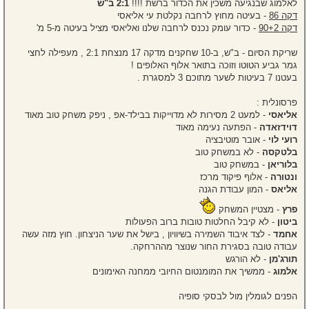
לאלמוג שבנגיעה משכין את הכדור ברשת !!!!
2:1 ב"ש
דקה 86
- בעיטה מחוץ לרחבה נקלטת עי אליאסי
דקה 90+2
- כדור עומק נכנס לרחבה שלנו ואליאסי מציל בעיטה מ-5 מ'
שריקת הסיום - ב"ש, ב-10 שחקנים מדקה 17 מנצחת 2:1 , מעפילה לחצי
גמר גביע הטוטו וזוכה בתואר אלוף האלופים !
בעטנו 7 בעיטות לשער מתוכם 3 למסגרת .
פרסונלית :
אליאסי
- למעט 2 מסירות לא מדוייקות בבילד-אפ , ניפק משחק טוב מאוד
דוידזאדה
- הפתעה נעימה מאוד
רועי לוי
- אובר מוטיבציה
בלטקסה
- לא במשחק טוב
בלוריאן
- במשחק טוב
ונטורה
- אלוף פיקוד מרכז
אליאס
- המון עבודת הגנה
פרץ
- מצטיין המשחק
ביטון
- לא קיבל החלטות טובות ברוב הפעולות
אחמד
- לצד איבוד השמירה בשיוויון , בישל את שער הניצחון. חוץ מזה עשה
עבודה טובה בסגירת החור שנוצר מההרחקה.
תורג'מן
- לא הורגש
אלמוג
- ממשיך את המומנטום החיובי ממחנה האימונים
הפנים לגומלין מול לבסקי סופיה