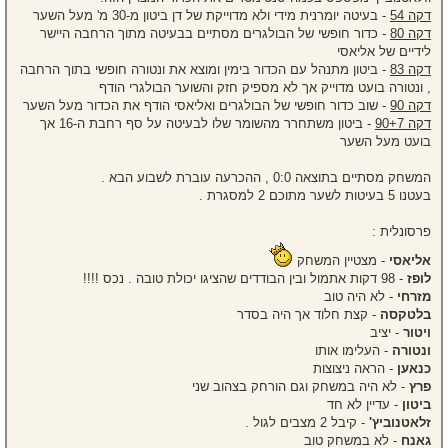
דקה 54
- בעיטה יומרנית מידי ולא מדוייקת של דן ביטון מ-30 מ' מעל השער
דקה 80
- כדור חופשי של הבולגרים מסתיים בבעיטה מתוך הרחבה היישר
לידיים של אליאסי
דקה 83
- ביטון מתנהל עם הכדור בימין ומוצא את ונטורה חופשי בתוך הרחבה
, ונטורה בועט מדוייק אך לא מספיק חזק והשוער הבולגרי הודף
דקה 90
- שוב כדור חופשי של הבולגרים ואליאסי הודף את הכדור מעל השער
דקה 90+7
- ביטון משתחרר מהשומר שלו לבעיטה על סף רחבת ה-16 אך
בועט מעל השער
המשחק מסתיים בתוצאה 0:0 , ההכרעה עוברת לשבוע הבא .
בעטנו 5 בעיטות לשער מתוכם 2 למסגרת .
פרסונלית :
אליאסי
- מצטיין המשחק
לופז
- 98 דקות אתמול ובין הבודדים שהציגו יכולת טובה . נכס !!!!
מזרחי
- לא היה טוב
בלטקסה
- קצת חלוד אך היה בסדר
ויטור
- יציב
ונטורה
- העלימו אותו
כנאען
- הראה ניצוצות
פרץ
- לא היה במשחק וגם הורחק בצהוב שני
ביטון
- עדיין לא חד
זלאטנוביץ'
- קיבל 2 מצבים לגול .
גאנח
- לא במשחק טוב