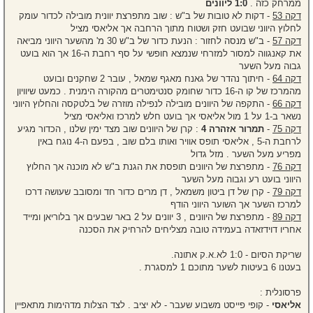
ממרחק כזה .
1:0 ליוונים
דקה 53
- דקות לא טובות של ב"ש : שוב מתפרצת יוונית מובילה לכדור עומק
לחלוץ היווני שבועט חזק ושטוח מתוך הרחבה אך אליאסי מציל
דקה 57
- ב"ש מנסה לחזור : הנעת כדור של ב"ש 30 מ' מהשער היווני מביאה
את קאנגווה למסור למזרחי שנמצא חופשי על סף רחבת ה-16 אך הוא בועט
גבוה מעל השער
דקה 64
- חיתוך נהדר של גאנח מאגף שמאל , עובר 2 שחקנים ובועט
מהמרכז של קו ה-16 כדור שחומק סנטימטרים מהקורה הימנית . כמעט שיוויון
דקה 66
- התקפה של היוונים מובילה לנפילה מוזרה של בלטקסה והחלוץ היווני
נשאר ב-1 על 1 מול אליאסי אך בועט חלש למרכז ואליאסי מציל
דקה 75
-
תמרור אזהרה 4
: קרן של היוונים שוב מצד ימין שלנו , הכדור מגיע
לרחבת ה-5 , אליאסי תופס אוויר ואותו בלם שוב , בפעם ה-4 נוגח באין
מפריע מעל השער . מזל גדול
דקה 76
- מתפרצת של היוונים תופסת את הגנת ב"ש לא מוכנה אך החלוץ
היווני בועט רע וגבוה מעל השער
דקה 79
- קרן של דן ביטון משמאל , דן מרים כדור חד ומסובב שעושה דרכו
למרכז השער אך השוער היווני הודף
דקה 89
- מתפרצת של היוונים , 3 יוונים על 2 באר שבעים אך בלוריאן ומייד
אחריו דוידזאדה בעמידה טובה מצליחים להרחיק את הסכנה
שריקת הסיום - 1:0 לא.א.ק אתונה.
בעטנו 6 בעיטות לשער מתוכם 1 למסגרת .
פרסונלית :
אליאסי
- קופי פייסט משבוע שעבר - לא יציב . לצד הצלות מדהימות מתאפיין