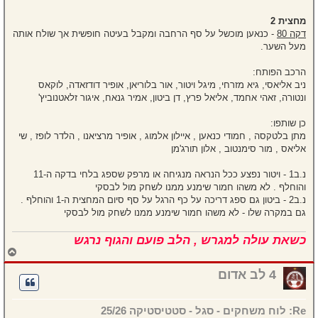
מחצית 2
דקה 80
- כנאען מוכשל על סף הרחבה ומקבל בעיטה חופשית אך שולח אותה
מעל השער.
הרכב הפותח:
ניב אליאסי, גיא מזרחי, מיגל ויטור, אור בלוריאן, אופיר דודזאדה, לוקאס
ונטורה, זאהי אחמד, אליאל פרץ, דן ביטון, אמיר גנאח, איגור זלאטנוביץ'
כן שותפו:
מתן בלטקסה , חמודי כנאען , איילון אלמוג , אופיר מרציאנו , הלדר לופז , שי
אליאס , מור סימנטוב , אלון תורג'מן
נ.ב1 - ויטור נפצע ככל הנראה מנגיחה או מרפק שספג בלחי בדקה ה-11
והוחלף . לא משהו חמור שימנע ממנו לשחק מול לבסקי
נ.ב2 - ביטון גם ספג דריכה על כף הרגל על סף סיום המחצית ה-1 והוחלף .
גם במקרה שלו - לא משהו חמור שימנע ממנו לשחק מול לבסקי
כשאת עולה למגרש , הלב פועם והגוף נרגש
ח
ז
ר
4 לב אדום
ה
ל
מ
Re: לוח משחקים - סגל - סטטיסטיקה 25/26
ע