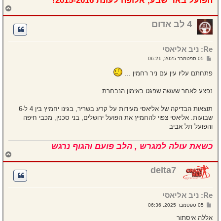
ח
ז
ר
4 לב אדום
ה
ל
מ
Re: ניב אליאסי
ע
ל
ש
05 ספטמבר 2025, 06:21
ה
ל
י
פתחתם עליו עין עם ניר רחמין ...
ח
ה
נפצע לאחר שעשה שפגט באימון הנבחרת.
תוצאות הבדיקה של אליאסי מעידות על קרע בשריר, בגינו יחמיץ בין 4 ל-6
שבועות. אליאסי צפוי להחמיץ את הפועל ירושלים, בני סכנין, מכבי חיפה
והפועל תל אביב
כשאת עולה למגרש , הלב פועם והגוף נרגש
ח
ז
ר
delta7
ה
ל
מ
Re: ניב אליאסי
ע
ל
ש
05 ספטמבר 2025, 06:36
ה
ל
י
אללה איסתור