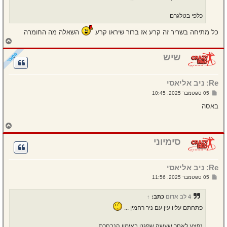
כלפי בטלגרם
כל מתיחה בשריר זה קרע אז ברור שיראו קרע
השאלה מה החומרה
ח
ז
ר
שיש
ה
ל
מ
Re: ניב אליאסי
ע
ל
ש
05 ספטמבר 2025, 10:45
ה
ל
י
באסה
ח
ה
ח
ז
ר
סימיוני
ה
ל
מ
Re: ניב אליאסי
ע
ל
ש
05 ספטמבר 2025, 11:56
ה
ל
י
ח
4 לב אדום
כתב:
↑
ה
פתחתם עליו עין עם ניר רחמין ...
נפצע לאחר שעשה שפגט באימון הנבחרת.