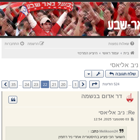
שאלות נפוצות
הרשמה
התחברות
בית
עמוד ראשי
היציע המרכזי
ניב אליאסי
שלח תגובה
דף
22
מתוך
35
35
24
23
22
21
20
1
הקודם
הבא
524 הודעות
…
…
דר אדום בנשמה
Re: ניב אליאסי
ש
03 ספטמבר 2025, 12:54
ל
י
ח
Melikson24
כתב:
↑
ה
השוער הכי פציע בהיסטוריה אחרי ניר רחמין