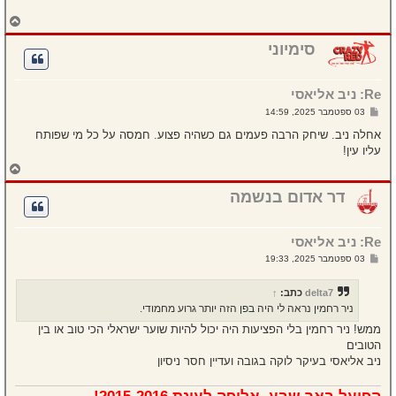
ה
ח
ז
ר
סימיוני
ה
ל
מ
Re: ניב אליאסי
ע
ל
ש
03 ספטמבר 2025, 14:59
ה
ל
י
אחלה ניב. שיחק הרבה פעמים גם כשהיה פצוע. חמסה על כל מי שפותח
ח
עליו עין!
ה
ח
ז
ר
דר אדום בנשמה
ה
ל
מ
Re: ניב אליאסי
ע
ל
ש
03 ספטמבר 2025, 19:33
ה
ל
י
ח
delta7
כתב:
↑
ה
ניר רחמין נראה לי היה בפן הזה יותר גרוע מחמודי.
ממש! ניר רחמין בלי הפציעות היה יכול להיות שוער ישראלי הכי טוב או בין
הטובים
ניב אליאסי בעיקר לוקה בגובה ועדיין חסר ניסיון
הפועל באר שבע, אלופה לעונת 2015-2016!