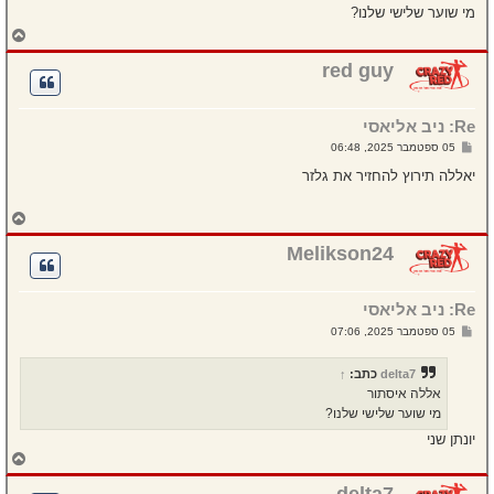
ח
מי שוער שלישי שלנו?
ה
ח
ז
ר
red guy
ה
ל
מ
Re: ניב אליאסי
ע
ל
ש
05 ספטמבר 2025, 06:48
ה
ל
י
יאללה תירוץ להחזיר את גלזר
ח
ה
ח
ז
ר
Melikson24
ה
ל
מ
Re: ניב אליאסי
ע
ל
ש
05 ספטמבר 2025, 07:06
ה
ל
י
ח
delta7
כתב:
↑
ה
אללה איסתור
מי שוער שלישי שלנו?
יונתן שני
ח
ז
ר
delta7