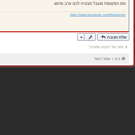
מס המקומות מוגבל מבטיח לכם ערב מרגש .
https://www.facebook.com/thisisterner
שלח תגובה
חזור אל “היציע המרכזי”
בית
עמוד ראשי