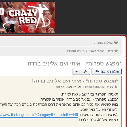
שאלות נפוצות
בית
עמוד ראשי
היציע המרכזי
*מפגש ספרות* - איתי ועם אליניב ברדה!
שלח תגובה
*מפגש ספרות* - איתי ועם אליניב ברדה!
ש
על ידי
kamasutrance
»
28 יולי 2024, 09:52
ל
י
תאטרון הפרינג' באר שבע גאה לארח:
ח
*מפגש ספרות* - עם אליניב ברדה ואופיר בן שטרית
ה
בואו לשמוע את נסיך לב אדום מתאר את דרכו המרתקת בעולם הכדורגל הישראלי,
ולאוהדי הפועל באר שבע!
לפרטים ורכישת כרטיסים:
://www.thefringe.co.il/?CategoryID ... icleID=449
במחיר של 40 ש"ח בלבד!