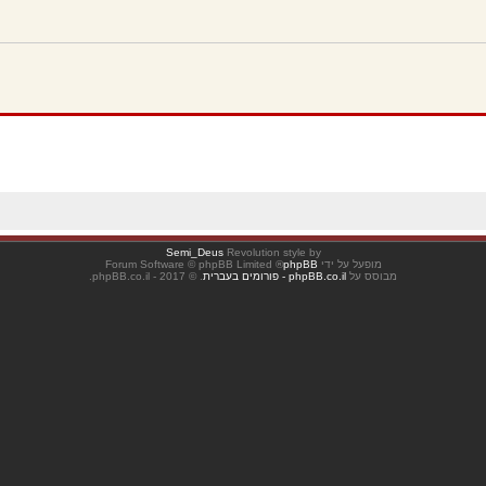
Semi_Deus
Revolution style by
מופעל על ידי
phpBB
® Forum Software © phpBB Limited
מבוסס על
phpBB.co.il - פורומים בעברית
. © 2017 - phpBB.co.il.