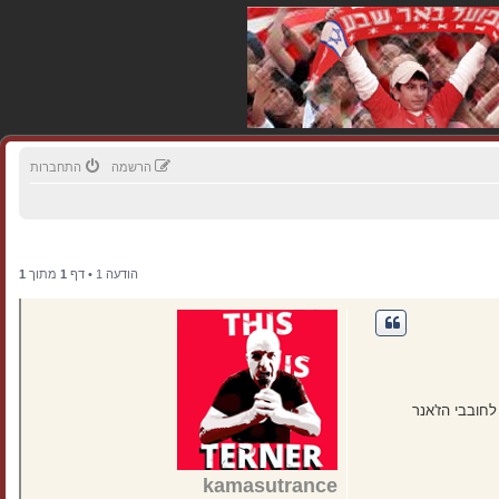
הרשמה
התחברות
הודעה 1 • דף
1
מתוך
1
חובבי הז'אנר
kamasutrance