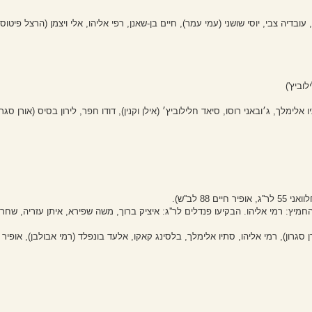
עובדיה צבי, יוסי שושני (עמי עמר), חיים בן-שאנן, רפי אליהו, אלי ויצמן (הרצל פיטוסי
לימלך, ג׳ובאני רוסו, סיאד חלילוביץ׳ (אילן וקנין), דודו חפר, לירון בסיס (אורן סגרון
 החמיץ: רמי אליהו. הבקיעו פנדלים לר''ג: איציק ברוך, משה שפירא, איתן עזריה, שחר 
ן סגרון), רמי אליהו, סתיו אלימלך, בלסינג קאקו, אלעד בונפלד (רמי אבולבן), אופיר 