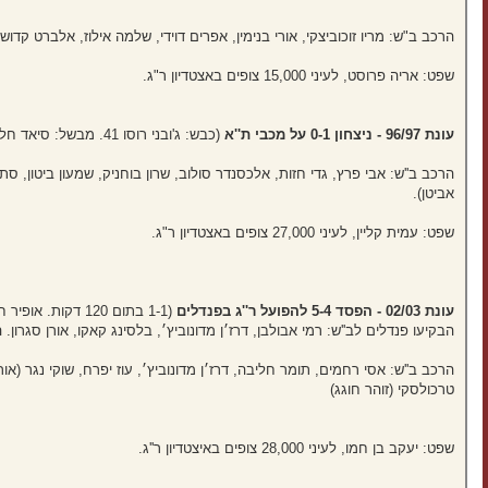
הרכב ב"ש: מריו זוכוביצקי, אורי בנימין, אפרים דוידי, שלמה אילוז, אלברט קדוש, 
שפט: אריה פרוסט, לעיני 15,000 צופים באצטדיון ר"ג.
עונת 96/97 - ניצחון 0-1 על מכבי ת''א
(כבש: ג'ובני רוסו 41. מבשל: סיאד חלילוביץ')
הרכב ב''ש: אבי פרץ, גדי חזות, אלכסנדר סולוב, שרון בוחניק, שמעון ביטון, סתיו א
אביטן).
שפט: עמית קליין, לעיני 27,000 צופים באצטדיון ר"ג.
עונת 02/03 - הפסד 5-4 להפועל ר''ג בפנדלים
(1-1 בתום 120 דקות. אופיר חלוואני 55 לר''ג, אופיר חיים 88 לב''ש).
הבקיעו פנדלים לב''ש: רמי אבולבן, דרז׳ן מדונוביץ׳, בלסינג קאקו, אורן סגרון.
הרכב ב''ש: אסי רחמים, תומר חליבה, דרז׳ן מדונוביץ׳, עוז יפרח, שוקי נגר (אור
טרכולסקי (זוהר חוגג)
שפט: יעקב בן חמו, לעיני 28,000 צופים באיצטדיון ר''ג.