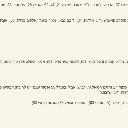
הרכב ב"ש: אוסטין אגי'דה, בן ביטון, וויליאם סוארס, אופ
(2-2 בתום 120 דקות. רמזי ספורי 27 ורותם חטואל 70 לב''ש, אצי
ה, דוניו וצ'יבוטה.