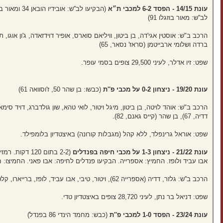
עונת 14/15 - הפסד 6-2 למכבי ת״א
לב''ש: מאור בוזגלו 91)
ברדה ושלומי ארבייטמן (סראז' נסאר, 65)
שפט: זיו אדלר, לעיני 29,500 צופים בסמי עופר.
עונת 19/20 - ניצחון 0-2 על מכבי פ''ת
(כבשו: בן שהר 50, ז'וסוואה 61)
דדיה, 67), בן שהר (קייס גאנם, 82).
שפט: אוראל גרינפלד, ללא קהל (מגבלות קורונה) באיצטדיון בלומפילד.
עונת 21/22 - ניצחון 1-3 על מכבי חיפה בפנדלים
אבו עביד ולופז. החמיץ: אספרייה. הבקיעו פנדלים לחיפה: אבו פאני. החמיצו: חזיז
הרכב ב''ש: גלזר, דדיה (אספרייה 62), ויטור, טיבי, אבו עביד, לופז, ברייארו, קלטינס, מיכה (מרמנטיני 83) , ספורי (חטואל 68) ואנסה (יוספי 83).
שפט: דניאל בר נתן, לעיני 28,720 צופים באיצטדיון טדי.
עונת 23/24 - הפסד 1-0 למכבי פ''ת
(כבש: מחמד הינדי 86 בפנדל)