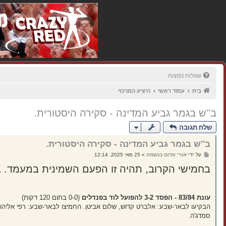
שאלות נפוצות
בית
עמוד ראשי
היציע המרכזי
ב''ש בגמר גביע המדינה - סקירה היסטורית.
שלח תגובה
ב''ש בגמר גביע המדינה - סקירה היסטורית.
ש
על ידי
אורי אדום בנשמה
»
25 מאי 2025, 12:14
ל
י
בחמישי הקרוב, תהיה זו הפעם השמינית במעמד. בו
ח
ה
עונת 83/84 - הפסד 3-2 להפועל לוד בפנדלים
(0-0 בתום 120 דקות)
הבקיעו לבאר-שבע: אלברט קדוש, שלום אביטן. החמיצו לבאר-שבע: רפי אליהו, הרצ
סמדג'ה.