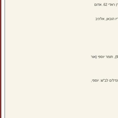
(הבקיעו לב''ש: אובידיו הובאן 34 ומאור בוזגלו 57. הבקיעו למכבי ת״א: ראדה פריצה 21, 47, 52 יואב זיו 28, ערן זהבי 58 ומהרן ראדי 62. אדום
יר דוידזאדה, ג'ון אוגו, תומיסלב פאיוביץ (רועי גורדנה, 34), דובב גבאי, מאור בוזגלו (אליניב ברדה, 53), אובידיו הובאן, אליניב
הרכב ב"ש: אוהד לויטה, בן ביטון, מיגל ויטור, לואי טהא, שון גולדברג, דויד סימאו, מרואן קבהא (נאור סבג, 91), ז'וזואה (שיר צדק, 91), אלטון אקולטסה (אורן ביטון, 91), תומר יוספי (אור
לי בפנדל 55 ו-ויטור עצמי 87 לחיפה) הבקיעו פנדלים לב''ש: יוספי,