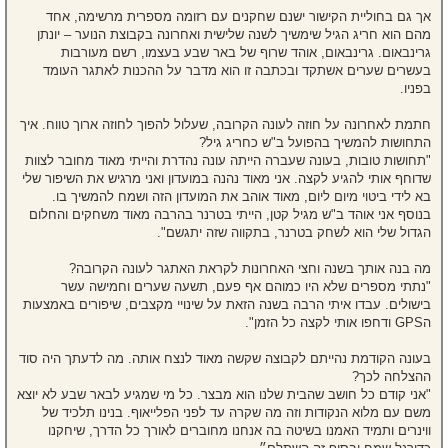
אך גם בחוליית הקישור ישנם שחקנים עם רזומה מספרית מרשימה, אחד
מהם הוא חריג הגיל שימשיך לשנה שלישית ואחרונה בקבוצת הנוער – יונתן
גרינבאום. גרינבאום, אוהד שרוף של באר שבע בעצמו, רשם מעורבות
בעשרים שערים אשתקד ובכתבה זו הוא מדבר על ההכנות לאתגר העומד
בפניו.
חתמת לאחרונה על חוזה לעונה הקרובה, שעלול להפוך לחוזה ארוך טווח. איך
התחושות להמשיך בהפועל ב"ש כחריג גיל?
"תחושות טובות, בעונה שעברה הייתה עונה נהדרת והייתי מאוד מחובר לצוות
שדוחף אותי להגיע לקצה. אני מאוד נהנה במועדון ואני מרגיש את השיפור שלי
בא לידי ביטוי מיום ליום, מאוד אוהב את המועדון הזה ושמח להמשיך בו.
בנוסף אני אוהד ב"ש מגיל קטן, הייתי בטרנר בהרבה מאוד משחקים והחלום
הגדול שלי הוא לשחק בטרנר, בתקווה שזה יתגשם".
מה בנה אותך בשנה וחצי האחרונות לקראת האתגר לעונה הקרובה?
"נתתי מספרים שלא היו כמוהם אף פעם, תשעה שערים וחמישה עשר
בישולים. עבדו איתי הרבה בשנה הזאת על שינויי מקצבים, שיפורים באמצעות
הGPS ודחפו אותי לקצה כל הזמן".
בעונה הקודמת נהייתם לקבוצה שקשה מאוד לנצח אותה. מה לדעתך היה סוד
ההצלחה לכך?
"אני קודם כל חושב שהבית שלנו הוא מבצר. כל מי שמגיע לבאר שבע לא יוצא
משם עם מלוא הנקודות וזה מה שקרה עד לפני הפלייאוף. בנינו תלכיד של
ווינרים ותמיד האמנו בשיטה בה אנחנו מחוברים לאורך כל הדרך, שיחקנו