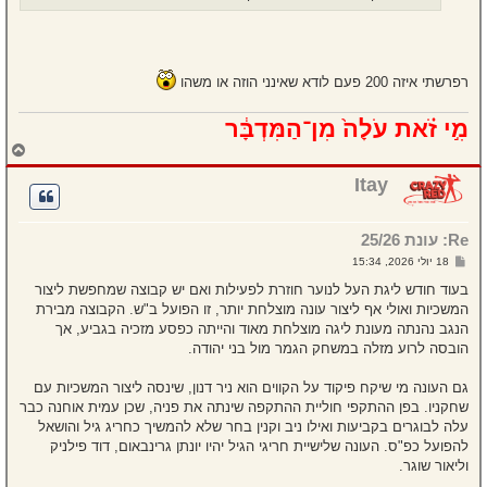
רפרשתי איזה 200 פעם לודא שאינני הוזה או משהו
מִ֣י זֹ֗את עֹלָה֙ מִן־הַמִּדְבָּ֔ר
ח
ז
ר
Itay
ה
ל
מ
Re: עונת 25/26
ע
ל
ש
18 יולי 2026, 15:34
ה
ל
י
בעוד חודש ליגת העל לנוער חוזרת לפעילות ואם יש קבוצה שמחפשת ליצור
ח
המשכיות ואולי אף ליצור עונה מוצלחת יותר, זו הפועל ב"ש. הקבוצה מבירת
ה
הנגב נהנתה מעונת ליגה מוצלחת מאוד והייתה כפסע מזכיה בגביע, אך
הובסה לרוע מזלה במשחק הגמר מול בני יהודה.
גם העונה מי שיקח פיקוד על הקווים הוא ניר דנון, שינסה ליצור המשכיות עם
שחקניו. בפן ההתקפי חוליית ההתקפה שינתה את פניה, שכן עמית אוחנה כבר
עלה לבוגרים בקביעות ואילו ניב וקנין בחר שלא להמשיך כחריג גיל והושאל
להפועל כפ"ס. העונה שלישיית חריגי הגיל יהיו יונתן גרינבאום, דוד פילניק
וליאור שוגר.