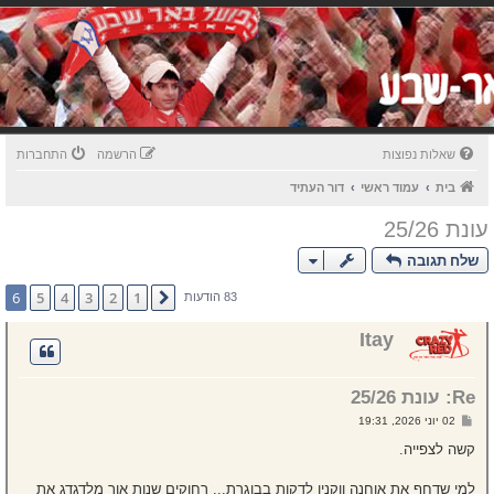
שאלות נפוצות
הרשמה
התחברות
בית
עמוד ראשי
דור העתיד
עונת 25/26
שלח תגובה
6
5
4
3
2
1
הקודם
83 הודעות
Itay
Re: עונת 25/26
ש
02 יוני 2026, 19:31
ל
י
קשה לצפייה.
ח
ה
למי שדחף את אוחנה ווקנין לדקות בבוגרת... רחוקים שנות אור מלדגדג את