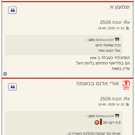
ז
ר
שמעון א
ה
ל
מ
Re: עונת 25/26
ע
ל
ש
02 יוני 2026, 19:45
ה
ל
י
ח
Melikson24
כתב:
↑
ה
ככה שמעתי היום
אולי הטעו אותי
הסתכלתי בטבלה ב one
הם בפלייאוף התחתון בליגת העל
עדיין בושות
ח
ז
ר
אורי אדום בנשמה
ה
ל
מ
Re: עונת 25/26
ע
ל
ש
02 יוני 2026, 19:49
ה
ל
י
ח
Melikson24
כתב:
↑
ה
4:0 דקה 30
אנחנו נגד קבוצה מהליגה השניה כן...