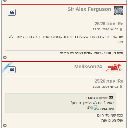
ז
ר
Sir Alex Ferguson
ה
ל
מ
Re: עונת 25/26
ע
ל
ש
02 יוני 2026, 19:33
ה
ל
י
עוד גמר גביע במועדון שעולים נרפים והקבוצה השנייה רוצה הרבה יותר. לא
ח
מובן.
ה
חיים לוי, 1978 - 2013, אגדות לעולם לא מתות!
ח
ז
ר
Melikson24
ה
ל
מ
Re: עונת 25/26
ע
ל
ש
02 יוני 2026, 19:35
ה
ל
י
ח
שמעון א
כתב:
↑
ה
באמת? הם לא פלייאוף תחתון?
איזה בושות
ככה שמעתי היום
אולי הטעו אותי
ח