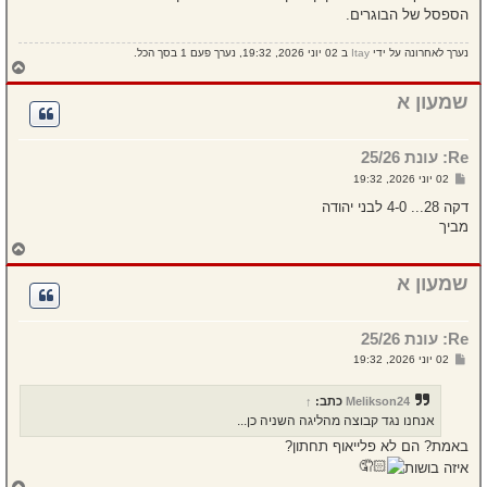
הספסל של הבוגרים.
נערך לאחרונה על ידי
Itay
ב 02 יוני 2026, 19:32, נערך פעם 1 בסך הכל.
ח
ז
ר
שמעון א
ה
ל
מ
Re: עונת 25/26
ע
ל
ש
02 יוני 2026, 19:32
ה
ל
י
דקה 28... 4-0 לבני יהודה
ח
מביך
ה
ח
ז
ר
שמעון א
ה
ל
מ
Re: עונת 25/26
ע
ל
ש
02 יוני 2026, 19:32
ה
ל
י
ח
Melikson24
כתב:
↑
ה
אנחנו נגד קבוצה מהליגה השניה כן...
באמת? הם לא פלייאוף תחתון?
איזה בושות
ח