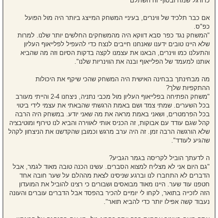
כדורגל שמח ובסוף זה השתלם״
אם כבר תלכיד של ווינרים, בעיניי המשחק המייצג ביותר היה מול הפועל
כפ"ס.
"המשחק נגד כפר סבא דווקא היה מהמשחקים החלשים יותר שלנו. למרות
שלא היינו טובים ידענו שאנחנו חייבים לנצח כדי להעפיל לפלייאוף העליון
והתעלנו כמו ווינרים, הבאנו את עצמנו לקצה בדקות הסיום וזה מה שהביא
אותנו למעמד של הפלייאוף ובנה את הווינריות שלנו".
מה מבחינתך בבחינה האישית היה המשחק שהכי שיקף את היכולות
ההתקפיות שלך?
"משחק הפתיחה בפלייאוף העליון מול מכבי נתניה, ניצחנו 2-4 והייתי מעורב
בכל השערים. שמתי צמד ושם באמת הרגשתי שהבאתי את עצמי לידי ביטוי
בכל הפרמטרים, ושאני באמת מראה את מה שאני יודע. במשחק היה הרבה
קהל שגם עודד עם אבוקות, זה הכניס אותי לאווירה והביא לנו טירוף ומוטיבציה
שלא הורגשה הרבה זמן. זה היה ערב מרגש וכמובן שהקדשנו את הניצחון לקהל
שהגיע לעודד".
ה לדעתך הוביל לקריסה בגמר הגביע?
"גם היום אני לא מצליח למצוא הסברים. עשינו הכנה טובה מאוד לגמר, אבל
הדברים לא התחברו לנו וברגע שניסינו לצאת מההלם על שער חובה אחד
חטפנו עוד שער. היינו מאוד מבואסים ושבורים כי רצינו להוביל את המועדון
הזה לזכייה בתואר, לקחו לי יומיים להכיר בהפסד אבל הדברים עוברים והעונה
נעבוד קשה אפילו יותר כדי להביא תואר".