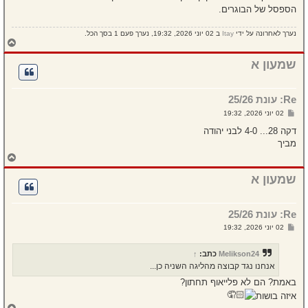
הספסל של הבוגרים.
נערך לאחרונה על ידי
Itay
ב 02 יוני 2026, 19:32, נערך פעם 1 בסך הכל.
ח
ז
ר
שמעון א
ה
ל
מ
Re: עונת 25/26
ע
ל
ש
02 יוני 2026, 19:32
ה
ל
י
דקה 28... 4-0 לבני יהודה
ח
מביך
ה
ח
ז
ר
שמעון א
ה
ל
מ
Re: עונת 25/26
ע
ל
ש
02 יוני 2026, 19:32
ה
ל
י
ח
Melikson24
כתב:
↑
ה
אנחנו נגד קבוצה מהליגה השניה כן...
באמת? הם לא פלייאוף תחתון?
איזה בושות
ח