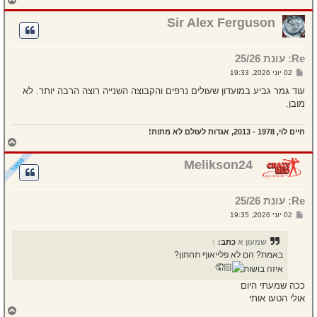
ז
ר
Sir Alex Ferguson
ה
ל
מ
Re: עונת 25/26
ע
ל
ש
02 יוני 2026, 19:33
ה
ל
י
עוד גמר גביע במועדון שעולים נרפים והקבוצה השנייה רוצה הרבה יותר. לא
ח
מובן.
ה
חיים לוי, 1978 - 2013, אגדות לעולם לא מתות!
ח
ז
ר
Melikson24
ה
ל
מ
Re: עונת 25/26
ע
ל
ש
02 יוני 2026, 19:35
ה
ל
י
ח
שמעון א
כתב:
↑
ה
באמת? הם לא פלייאוף תחתון?
איזה בושות
ככה שמעתי היום
אולי הטעו אותי
ח