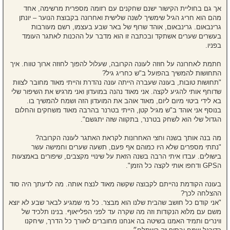
אך גם בחוליית הקישור ישנם שחקנים עם רזומה מספרית מרשימה, אחד
מהם הוא חריג הגיל שימשיך לשנה שלישית ואחרונה בקבוצת הנוער – יונתן
גרינבאום. גרינבאום, אוהד שרוף של באר שבע בעצמו, רשם מעורבות
בעשרים שערים אשתקד ובכתבה זו הוא מדבר על ההכנות לאתגר העומד
בפניו.
חתמת לאחרונה על חוזה לעונה הקרובה, שעלול להפוך לחוזה ארוך טווח. איך
התחושות להמשיך בהפועל ב"ש כחריג גיל?
"תחושות טובות, בעונה שעברה הייתה עונה נהדרת והייתי מאוד מחובר לצוות
שדוחף אותי להגיע לקצה. אני מאוד נהנה במועדון ואני מרגיש את השיפור שלי
בא לידי ביטוי מיום ליום, מאוד אוהב את המועדון הזה ושמח להמשיך בו.
בנוסף אני אוהד ב"ש מגיל קטן, הייתי בטרנר בהרבה מאוד משחקים והחלום
הגדול שלי הוא לשחק בטרנר, בתקווה שזה יתגשם".
מה בנה אותך בשנה וחצי האחרונות לקראת האתגר לעונה הקרובה?
"נתתי מספרים שלא היו כמוהם אף פעם, תשעה שערים וחמישה עשר
בישולים. עבדו איתי הרבה בשנה הזאת על שינויי מקצבים, שיפורים באמצעות
הGPS ודחפו אותי לקצה כל הזמן".
בעונה הקודמת נהייתם לקבוצה שקשה מאוד לנצח אותה. מה לדעתך היה סוד
ההצלחה לכך?
"אני קודם כל חושב שהבית שלנו הוא מבצר. כל מי שמגיע לבאר שבע לא יוצא
משם עם מלוא הנקודות וזה מה שקרה עד לפני הפלייאוף. בנינו תלכיד של
ווינרים ותמיד האמנו בשיטה בה אנחנו מחוברים לאורך כל הדרך, שיחקנו