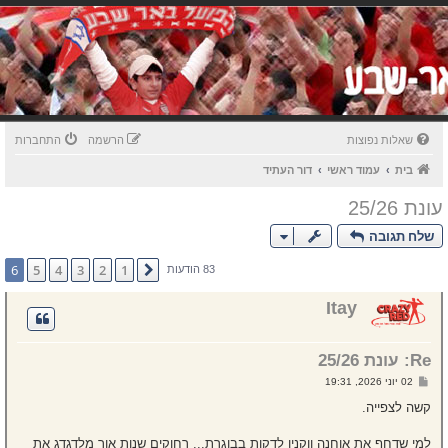
שאלות נפוצות
הרשמה
התחברות
בית
עמוד ראשי
דור העתיד
עונת 25/26
שלח תגובה
6
5
4
3
2
1
הקודם
83 הודעות
Itay
Re: עונת 25/26
ש
02 יוני 2026, 19:31
ל
י
קשה לצפייה.
ח
ה
למי שדחף את אוחנה ווקנין לדקות בבוגרת... רחוקים שנות אור מלדגדג את