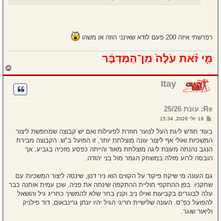
רפרשתי איזה 200 פעם לודא שאינני הוזה או משהו
מִ֣י זֹ֗את עֹלָה֙ מִן־הַמִּדְבָּ֔ר
ח
ז
ר
Itay
ה
ל
מ
Re: עונת 25/26
ע
ל
ש
18 יולי 2026, 15:34
ה
ל
י
בעוד חודש ליגת העל לנוער חוזרת לפעילות ואם יש קבוצה שמחפשת ליצור
ח
המשכיות ואולי אף ליצור עונה מוצלחת יותר, זו הפועל ב"ש. הקבוצה מבירת
ה
הנגב נהנתה מעונת ליגה מוצלחת מאוד והייתה כפסע מזכיה בגביע, אך
הובסה לרוע מזלה במשחק הגמר מול בני יהודה.
גם העונה מי שיקח פיקוד על הקווים הוא ניר דנון, שינסה ליצור המשכיות עם
שחקניו. בפן ההתקפי חוליית ההתקפה שינתה את פניה, שכן עמית אוחנה כבר
עלה לבוגרים בקביעות ואילו ניב וקנין בחר שלא להמשיך כחריג גיל והושאל
להפועל כפ"ס. העונה שלישיית חריגי הגיל יהיו יונתן גרינבאום, דוד פילניק
וליאור שוגר.