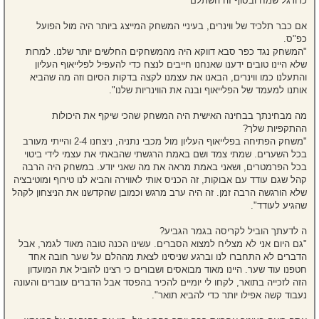
כדורגל שמח ובסוף זה השתלם״
אם כבר תלכיד של ווינרים, בעיניי המשחק המייצג ביותר היה מול הפועל
כפ"ס.
"המשחק נגד כפר סבא דווקא היה מהמשחקים החלשים יותר שלנו. למרות
שלא היינו טובים ידענו שאנחנו חייבים לנצח כדי להעפיל לפלייאוף העליון
והתעלנו כמו ווינרים, הבאנו את עצמנו לקצה בדקות הסיום וזה מה שהביא
אותנו למעמד של הפלייאוף ובנה את הווינריות שלנו".
מה מבחינתך בבחינה האישית היה המשחק שהכי שיקף את היכולות
ההתקפיות שלך?
"משחק הפתיחה בפלייאוף העליון מול מכבי נתניה, ניצחנו 2-4 והייתי מעורב
בכל השערים. שמתי צמד ושם באמת הרגשתי שהבאתי את עצמי לידי ביטוי
בכל הפרמטרים, ושאני באמת מראה את מה שאני יודע. במשחק היה הרבה
קהל שגם עודד עם אבוקות, זה הכניס אותי לאווירה והביא לנו טירוף ומוטיבציה
שלא הורגשה הרבה זמן. זה היה ערב מרגש וכמובן שהקדשנו את הניצחון לקהל
שהגיע לעודד".
ה לדעתך הוביל לקריסה בגמר הגביע?
"גם היום אני לא מצליח למצוא הסברים. עשינו הכנה טובה מאוד לגמר, אבל
הדברים לא התחברו לנו וברגע שניסינו לצאת מההלם על שער חובה אחד
חטפנו עוד שער. היינו מאוד מבואסים ושבורים כי רצינו להוביל את המועדון
הזה לזכייה בתואר, לקחו לי יומיים להכיר בהפסד אבל הדברים עוברים והעונה
נעבוד קשה אפילו יותר כדי להביא תואר".