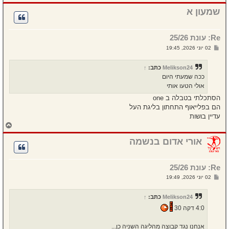
ז
ר
שמעון א
ה
ל
מ
Re: עונת 25/26
ע
ל
ש
02 יוני 2026, 19:45
ה
ל
י
ח
Melikson24
כתב:
↑
ה
ככה שמעתי היום
אולי הטעו אותי
הסתכלתי בטבלה ב one
הם בפלייאוף התחתון בליגת העל
עדיין בושות
ח
ז
ר
אורי אדום בנשמה
ה
ל
מ
Re: עונת 25/26
ע
ל
ש
02 יוני 2026, 19:49
ה
ל
י
ח
Melikson24
כתב:
↑
ה
4:0 דקה 30
אנחנו נגד קבוצה מהליגה השניה כן...