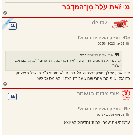
מִ֣י זֹ֗את עֹלָה֙ מִן־הַמִּדְבָּ֔ר
ח
ז
ר
delta7
ה
ל
מ
Re: טופיק השירים הגדול!
ע
ל
ש
21 יולי 2023, 00:50
ה
ל
י
ח
אורי אדום בנשמה
כתב:
↑
ה
עדכנתי את השניים החדשים - ''איזה כיף שנולדתי אדום'' ו''כל מי שבראש
שלנו''...
אורי אחי, יש לך חשק לשיר היום? בחיים לא חזרתי כ"כ מושפל ממשחק
כדורגל. עייף מת אחרי שבוע עבודה רצחני ולא מסוגל לישון.
ח
ז
ר
אורי אדום בנשמה
ה
ל
מ
Re: טופיק השירים הגדול!
ע
ל
ש
06 מאי 2025, 09:37
ה
ל
י
עדכנתי את 'עמה יעמיק' ו'הדיבוק לא יוצא'..
ח
ה