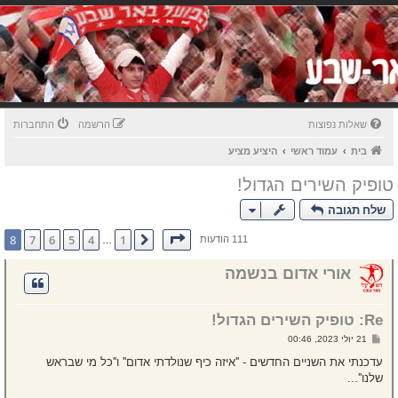
שאלות נפוצות
הרשמה
התחברות
בית
עמוד ראשי
היציע מציע
טופיק השירים הגדול!
שלח תגובה
דף
8
מתוך
8
8
7
6
5
4
1
הקודם
111 הודעות
…
אורי אדום בנשמה
Re: טופיק השירים הגדול!
ש
21 יולי 2023, 00:46
ל
י
עדכנתי את השניים החדשים - ''איזה כיף שנולדתי אדום'' ו''כל מי שבראש
ח
שלנו''...
ה