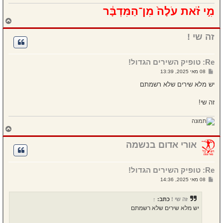
מִ֣י זֹ֗את עֹלָה֙ מִן־הַמִּדְבָּ֔ר
ח
ז
ר
זה שי !
ה
ל
מ
Re: טופיק השירים הגדול!
ע
ל
ש
08 מאי 2025, 13:39
ה
ל
י
יש מלא שירים שלא רשמתם
ח
ה
זה שי!
ח
ז
ר
אורי אדום בנשמה
ה
ל
מ
Re: טופיק השירים הגדול!
ע
ל
ש
08 מאי 2025, 14:36
ה
ל
י
ח
זה שי !
כתב:
↑
ה
יש מלא שירים שלא רשמתם