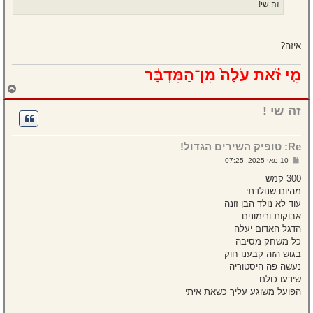
זה שי!
איזה?
מִ֣י זֹ֗את עֹלָה֙ מִן־הַמִּדְבָּ֔ר
ח
ז
ר
זה שי !
ה
ל
מ
Re: טופיק השירים הגדול!
ע
ל
ש
10 מאי 2025, 07:25
ה
ל
י
300 קמש
ח
מהיום שנולדתי
ה
עוד לא נולד הבן זונה
אבוקות ורימונים
הדגל האדום יעלה
כל משחק מסיבה
בגוש הזה קבענו חוק
נעשה פה היסטוריה
שידעו כולם
הפועל משוגע עליך כשאת איתי