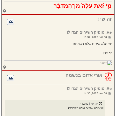
מִ֣י זֹ֗את עֹלָה֙ מִן־הַמִּדְבָּ֔ר
ח
ז
ר
זה שי !
ה
ל
מ
Re: טופיק השירים הגדול!
ע
ל
ש
08 מאי 2025, 13:39
ה
ל
י
יש מלא שירים שלא רשמתם
ח
ה
זה שי!
ח
ז
ר
אורי אדום בנשמה
ה
ל
מ
Re: טופיק השירים הגדול!
ע
ל
ש
08 מאי 2025, 14:36
ה
ל
י
ח
זה שי !
כתב:
↑
ה
יש מלא שירים שלא רשמתם