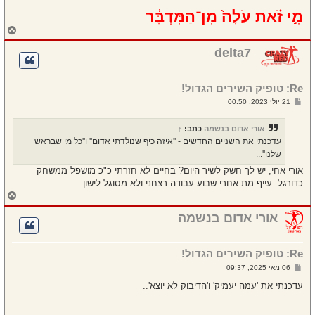
מִ֣י זֹ֗את עֹלָה֙ מִן־הַמִּדְבָּ֔ר
ח
ז
ר
delta7
ה
ל
מ
Re: טופיק השירים הגדול!
ע
ל
ש
21 יולי 2023, 00:50
ה
ל
י
ח
אורי אדום בנשמה
כתב:
↑
ה
עדכנתי את השניים החדשים - ''איזה כיף שנולדתי אדום'' ו''כל מי שבראש
שלנו''...
אורי אחי, יש לך חשק לשיר היום? בחיים לא חזרתי כ"כ מושפל ממשחק
כדורגל. עייף מת אחרי שבוע עבודה רצחני ולא מסוגל לישון.
ח
ז
ר
אורי אדום בנשמה
ה
ל
מ
Re: טופיק השירים הגדול!
ע
ל
ש
06 מאי 2025, 09:37
ה
ל
י
עדכנתי את 'עמה יעמיק' ו'הדיבוק לא יוצא'..
ח
ה