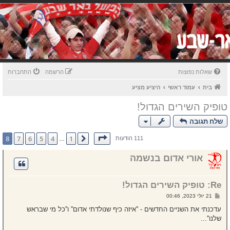
שאלות נפוצות
הרשמה
התחברות
בית
עמוד ראשי
היציע מציע
טופיק השירים הגדול!
שלח תגובה
דף
8
מתוך
8
8
7
6
5
4
1
הקודם
111 הודעות
…
אורי אדום בנשמה
Re: טופיק השירים הגדול!
ש
21 יולי 2023, 00:46
ל
י
עדכנתי את השניים החדשים - ''איזה כיף שנולדתי אדום'' ו''כל מי שבראש
ח
שלנו''...
ה