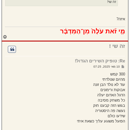
זה שי!
איזה?
מִ֣י זֹ֗את עֹלָה֙ מִן־הַמִּדְבָּ֔ר
ח
ז
ר
זה שי !
ה
ל
מ
Re: טופיק השירים הגדול!
ע
ל
ש
10 מאי 2025, 07:25
ה
ל
י
300 קמש
ח
מהיום שנולדתי
ה
עוד לא נולד הבן זונה
אבוקות ורימונים
הדגל האדום יעלה
כל משחק מסיבה
בגוש הזה קבענו חוק
נעשה פה היסטוריה
שידעו כולם
הפועל משוגע עליך כשאת איתי