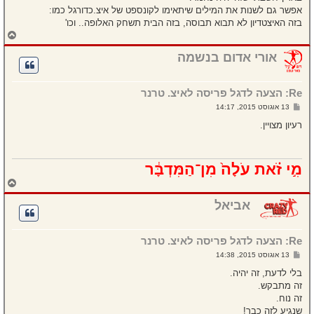
אפשר גם לשנות את המילים שיתאימו לקונספט של איצ.כדורגל כמו:
בזה האיצטדיון לא תבוא תבוסה, בזה הבית תשחק האלופה.. וכו'
ח
ז
ר
אורי אדום בנשמה
ה
ל
מ
Re: הצעה לדגל פריסה לאיצ. טרנר
ע
ל
ש
13 אוגוסט 2015, 14:17
ה
ל
י
רעיון מצויין.
ח
ה
מִ֣י זֹ֗את עֹלָה֙ מִן־הַמִּדְבָּ֔ר
ח
ז
ר
אביאל
ה
ל
מ
Re: הצעה לדגל פריסה לאיצ. טרנר
ע
ל
ש
13 אוגוסט 2015, 14:38
ה
ל
י
בלי לדעת, זה יהיה.
ח
זה מתבקש.
ה
זה נוח.
שנגיע לזה כבר!