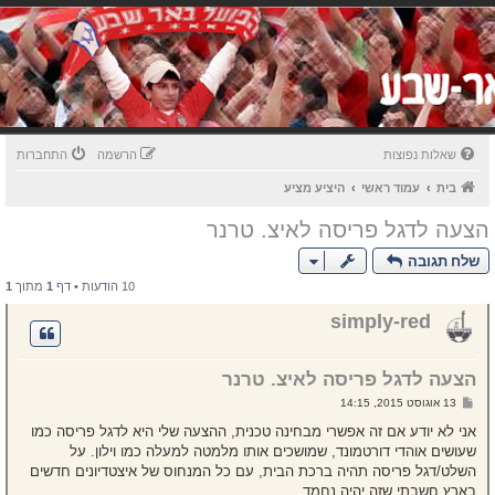
שאלות נפוצות
הרשמה
התחברות
בית
עמוד ראשי
היציע מציע
הצעה לדגל פריסה לאיצ. טרנר
שלח תגובה
10 הודעות • דף
1
מתוך
1
simply-red
הצעה לדגל פריסה לאיצ. טרנר
ש
13 אוגוסט 2015, 14:15
ל
י
אני לא יודע אם זה אפשרי מבחינה טכנית, ההצעה שלי היא לדגל פריסה כמו
ח
שעושים אוהדי דורטמונד, שמושכים אותו מלמטה למעלה כמו וילון. על
ה
השלט/דגל פריסה תהיה ברכת הבית, עם כל המנחוס של איצטדיונים חדשים
בארץ חשבתי שזה יהיה נחמד.