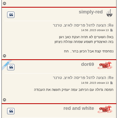
ח
ז
ר
simply-red
ה
ל
מ
Re: הצעה לדגל פריסה לאיצ. טרנר
ע
ל
ש
13 אוגוסט 2015, 14:56
ה
ל
י
באלו השערים לא תהיה זעקת כאב ויגון
ח
בזה האיצטדיון תשמע שמחה וצהלת ניצחון
ה
נסחפתי קצת אבל הכיוון ברור.. חח
ח
ז
ר
dor69
ה
ל
מ
Re: הצעה לדגל פריסה לאיצ. טרנר
ע
ל
ש
13 אוגוסט 2015, 14:59
ה
ל
י
חמסה גדולה עם הכיתוב עמה יעמיק תעשה את העבודה
ח
ה
ח
ז
ר
red and white
ה
ל
מ