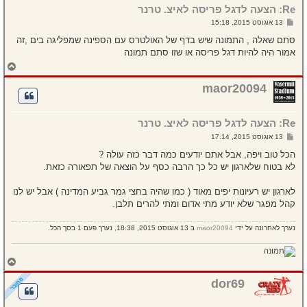
Re: הצעה לדגל פריסה לאיצ. טרנר
ע
ל
ש
13 אוגוסט 2015, 15:18
ה
ל
י
סתם שאלה , התמונה שיש בדף של האולטרס עם הספינה שמפליגה בים ,זה
ח
אמור היה להיות דגל פריסה או שזו סתם תמונה
ה
ח
ז
ר
maor20094
ה
ל
מ
Re: הצעה לדגל פריסה לאיצ. טרנר
ע
ל
ש
13 אוגוסט 2015, 17:14
ה
ל
י
הכל טוב ויפה, אבל אתם יודעים כמה דבר כזה עולה ?
ח
לא בטוח שלארגון יש כל כך הרבה כסף על הוצאה של תפאורה כזאת.
ה
לארגון יש רעיונות יפים מאוד ( כמו שהיה בחצי גמר גביע המדינה ) אבל יש לנו
קהל מפגר שלא יודע מתי אדום ומתי להרים תלבן.
נערך לאחרונה על ידי
maor20094
ב 13 אוגוסט 2015, 18:38, נערך פעם 1 בסך הכל.
ח
ז
ר
dor69
ה
ל