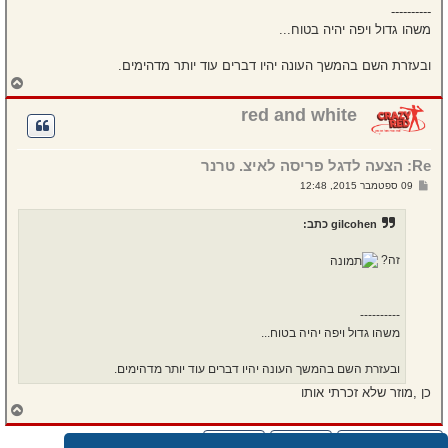
----------
משהו גדול ויפה יהיה בטוח...
ובעזרת השם בהמשך העונה יהיו דברים עוד יותר מדהימים.
ח
ז
ר
red and white
ה
ל
מ
Re: הצעה לדגל פריסה לאיצ. טרנר
ע
ל
ש
09 ספטמבר 2015, 12:48
ה
ל
י
ח
gilcohen כתב:
ה
זה?
----------
משהו גדול ויפה יהיה בטוח...
ובעזרת השם בהמשך העונה יהיו דברים עוד יותר מדהימים.
כן ,מוזר שלא זכרתי אותו
ח
ז
ר
שלח תגובה