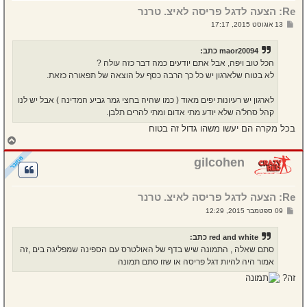
מ
Re: הצעה לדגל פריסה לאיצ. טרנר
ע
ל
ש
13 אוגוסט 2015, 17:17
ה
ל
י
ח
maor20094 כתב:
ה
הכל טוב ויפה, אבל אתם יודעים כמה דבר כזה עולה ?
לא בטוח שלארגון יש כל כך הרבה כסף על הוצאה של תפאורה כזאת.
לארגון יש רעיונות יפים מאוד ( כמו שהיה בחצי גמר גביע המדינה ) אבל יש לנו
קהל סחל'ה שלא יודע מתי אדום ומתי להרים תלבן.
בכל מקרה הם יעשו משהו גדול זה בטוח
ח
ז
ר
gilcohen
ה
ל
מ
Re: הצעה לדגל פריסה לאיצ. טרנר
ע
ל
ש
09 ספטמבר 2015, 12:29
ה
ל
י
ח
red and white כתב:
ה
סתם שאלה , התמונה שיש בדף של האולטרס עם הספינה שמפליגה בים ,זה
אמור היה להיות דגל פריסה או שזו סתם תמונה
זה?