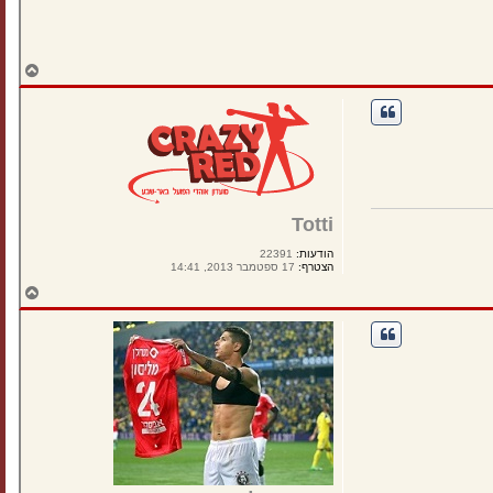
ח
ז
ר
ה
ל
מ
ע
ל
ה
Totti
הודעות:
22391
הצטרף:
17 ספטמבר 2013, 14:41
ח
ז
ר
ה
ל
מ
ע
ל
ה