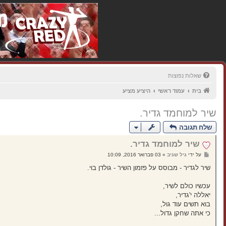
שאלות נפוצות
בית
עמוד ראשי
היציע מציע
שיר למוחמד גדיר.
שלח תגובה
שיר למוחמד גדיר.
ש
על ידי
גיל שגיב
»
03 פברואר 2016, 10:09
ל
י
שיר לגדיר - מבוסס על פזמון השיר - גולדן בוי.
ח
ה
עכשיו כולם לשיר,
יאללה י'גדיר,
בוא תשים עוד גול,
כי אתה שחקן גדול...