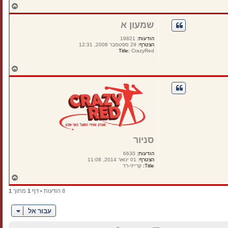
ח
ז
ר
שמעון א
ה
ל
הודעות:
19821
מ
הצטרף:
29 ספטמבר 2008, 12:31
ע
Title:
CrazyRed
ל
ה
ח
ז
ר
ה
ל
מ
ע
ל
ה
סניור
הודעות:
6630
הצטרף:
01 ינואר 2014, 11:08
Title:
קרייזי-רד
ח
ז
8 הודעות • דף
1
מתוך
1
ר
ה
ל
עבור אל
מ
ע
ל