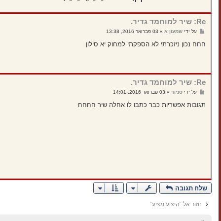
Re: שיר למוחמד גדיר.
ש
על ידי
שמעון א
»
03 פברואר 2016, 13:38
ל
י
חחח נכון ניזכרתי לא הספקתי למחוק יא סילון
ח
ה
Re: שיר למוחמד גדיר.
ש
על ידי
סניור
»
03 פברואר 2016, 14:01
ל
י
תגובות אפשריות כבר כתבו לו אחלה שיר חחחח
ח
ה
שלח תגובה
חזור אל “היציע מציע”