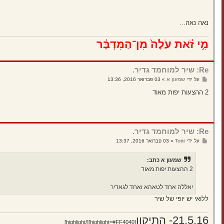
נאה נאה...
מִ֣י זֹ֗את עֹלָה֙ מִן־הַמִּדְבָּ֔ר
Re: שיר למוחמד גדיר.
ש
על ידי
שמעון א
»
03 פברואר 2016, 13:36
ל
י
2 ההצעות יפות מאוד
ח
ה
Re: שיר למוחמד גדיר.
ש
על ידי
Totti
»
03 פברואר 2016, 13:37
ל
י
ח
שמעון א כתב:
ה
2 ההצעות יפות מאוד
יאללה אחד לטאהא ואחד לגאדיר
ללואי יש יופי של שיר
21.5.16- התיקון
[highlight=#FF4040][/highlight]