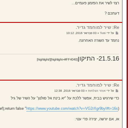
רצוי לשיר את הפזמון פעמיים...
דעתכם ?
Re: שיר למוחמד גדיר.
ש
על ידי
Totti
»
03 פברואר 2016, 10:12
ל
י
נחמד עד השורה האחרונה.
ח
ה
21.5.16- התיקון
[highlight=#FF4040][/highlight]
Re: שיר למוחמד גדיר.
ש
על ידי
אוהד הצלחות
»
03 פברואר 2016, 12:38
ל
י
כדי שירגיש בבית, אפשר ללכת על "יא בינת אל סולטן" על השיר של גיל
ח
ה
" onclick="window.open(this.href);return false;)
https://www.youtube.com/watch?v=VG2rXgr9byI#t=16s
(
או, אם יורשה, יצירה פרי עטי: