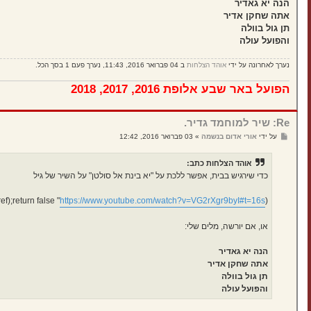
הנה יא גאדיר
אתה שחקן אדיר
תן גול בוולה
והפועל עולה
נערך לאחרונה על ידי
אוהד הצלחות
ב 04 פברואר 2016, 11:43, נערך פעם 1 בסך הכל.
הפועל באר שבע אלופת 2016, 2017, 2018
Re: שיר למוחמד גדיר.
ש
על ידי
אורי אדום בנשמה
»
03 פברואר 2016, 12:42
ל
י
ח
אוהד הצלחות כתב:
ה
כדי שירגיש בבית, אפשר ללכת על "יא בינת אל סולטן" על השיר של גיל
" onclick="window.open(this.href);return false;)
https://www.youtube.com/watch?v=VG2rXgr9byI#t=16s
(
או, אם יורשה, מלים שלי:
הנה יא גאדיר
אתה שחקן אדיר
תן גול בוולה
והפועל עולה