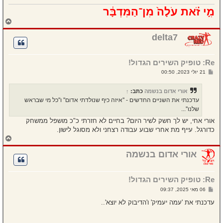
מִ֣י זֹ֗את עֹלָה֙ מִן־הַמִּדְבָּ֔ר
ח
ז
ר
delta7
ה
ל
מ
Re: טופיק השירים הגדול!
ע
ל
ש
21 יולי 2023, 00:50
ה
ל
י
ח
אורי אדום בנשמה
כתב:
↑
ה
עדכנתי את השניים החדשים - ''איזה כיף שנולדתי אדום'' ו''כל מי שבראש
שלנו''...
אורי אחי, יש לך חשק לשיר היום? בחיים לא חזרתי כ"כ מושפל ממשחק
כדורגל. עייף מת אחרי שבוע עבודה רצחני ולא מסוגל לישון.
ח
ז
ר
אורי אדום בנשמה
ה
ל
מ
Re: טופיק השירים הגדול!
ע
ל
ש
06 מאי 2025, 09:37
ה
ל
י
עדכנתי את 'עמה יעמיק' ו'הדיבוק לא יוצא'..
ח
ה