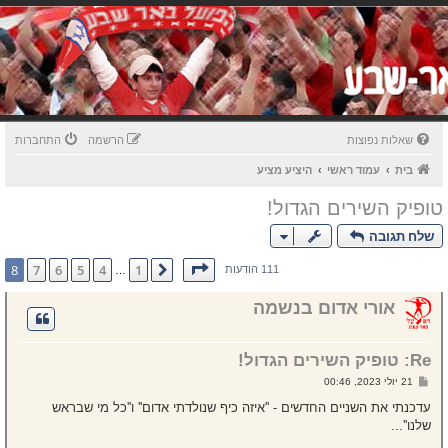
שאלות נפוצות
הרשמה
התחברות
בית
עמוד ראשי
היציע מציע
טופיק השירים הגדול!
שלח תגובה
דף
8
מתוך
8
8
7
6
5
4
1
הקודם
111 הודעות
…
אורי אדום בנשמה
Re: טופיק השירים הגדול!
ש
21 יולי 2023, 00:46
ל
י
עדכנתי את השניים החדשים - ''איזה כיף שנולדתי אדום'' ו''כל מי שבראש
ח
שלנו''...
ה