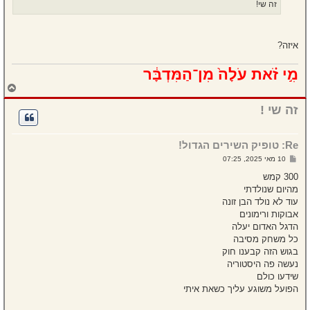
זה שי!
איזה?
מִ֣י זֹ֗את עֹלָה֙ מִן־הַמִּדְבָּ֔ר
ח
ז
ר
זה שי !
ה
ל
מ
Re: טופיק השירים הגדול!
ע
ל
ש
10 מאי 2025, 07:25
ה
ל
י
300 קמש
ח
מהיום שנולדתי
ה
עוד לא נולד הבן זונה
אבוקות ורימונים
הדגל האדום יעלה
כל משחק מסיבה
בגוש הזה קבענו חוק
נעשה פה היסטוריה
שידעו כולם
הפועל משוגע עליך כשאת איתי