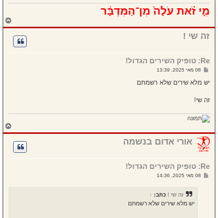
מִ֣י זֹ֗את עֹלָה֙ מִן־הַמִּדְבָּ֔ר
ח
ז
ר
זה שי !
ה
ל
מ
Re: טופיק השירים הגדול!
ע
ל
ש
08 מאי 2025, 13:39
ה
ל
י
יש מלא שירים שלא רשמתם
ח
ה
זה שי!
ח
ז
ר
אורי אדום בנשמה
ה
ל
מ
Re: טופיק השירים הגדול!
ע
ל
ש
08 מאי 2025, 14:36
ה
ל
י
ח
זה שי !
כתב:
↑
ה
יש מלא שירים שלא רשמתם