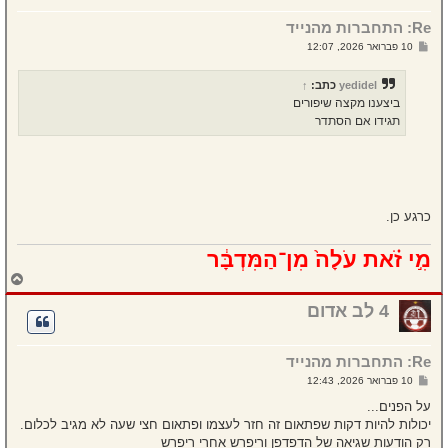
מ
Re: התחברות מהנייד
ע
ל
ש
10 פברואר 2026, 12:07
ה
ל
י
ח
yedidel
כתב:
↑
ה
ביצענו מקצה שיפורים
תגידו אם הסתדר
כרגע כן.
מִ֣י זֹ֗את עֹלָה֙ מִן־הַמִּדְבָּ֔ר
ח
ז
ר
4 לב אדום
ה
ל
מ
Re: התחברות מהנייד
ע
ל
ש
10 פברואר 2026, 12:43
ה
ל
י
על הפנים...
ח
יכולות להיות דקות שפתאום זה חזר לעצמו ופתאום חצי שעה לא מגיב לכלום.
ה
רק הודעות שגיאה של הדפדפן וריפרש אחרי ריפרש