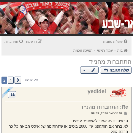
שאלות נפוצות
הרשמה
התחברות
בית
עמוד ראשי
תמיכה טכנית
התחברות מהנייד
שלח תגובה
2
1
הקודם
29 הודעות
yedidel
Re: התחברות מהנייד
ש
09 פברואר 2026, 09:39
ל
י
הבעיה ידועה אמור להשתפר עכשיו.
ח
לא ברור אם הותקפנו ע"י 2000 בוטים או שהחתימה של איסט הביאה כל כך
ה
הרבה קהל