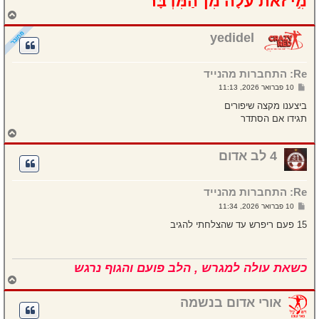
מִ֣י זֹ֗את עֹלָה֙ מִן־הַמִּדְבָּ֔ר
ח
ז
ר
yedidel
ה
ל
מ
Re: התחברות מהנייד
ע
ל
ש
10 פברואר 2026, 11:13
ה
ל
י
ביצענו מקצה שיפורים
ח
תגידו אם הסתדר
ה
ח
ז
ר
4 לב אדום
ה
ל
מ
Re: התחברות מהנייד
ע
ל
ש
10 פברואר 2026, 11:34
ה
ל
י
15 פעם ריפרש עד שהצלחתי להגיב
ח
ה
כשאת עולה למגרש , הלב פועם והגוף נרגש
ח
ז
ר
אורי אדום בנשמה
ה
ל