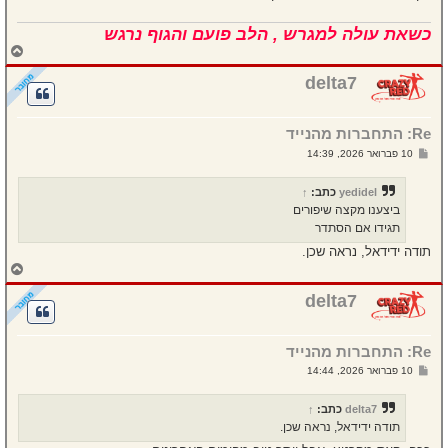
כשאת עולה למגרש , הלב פועם והגוף נרגש
ח
ז
ר
delta7
ה
ל
מ
Re: התחברות מהנייד
ע
ל
ש
10 פברואר 2026, 14:39
ה
ל
י
ח
yedidel
כתב:
↑
ה
ביצענו מקצה שיפורים
תגידו אם הסתדר
תודה ידידאל, נראה שכן.
ח
ז
ר
delta7
ה
ל
מ
Re: התחברות מהנייד
ע
ל
ש
10 פברואר 2026, 14:44
ה
ל
י
ח
delta7
כתב:
↑
ה
תודה ידידאל, נראה שכן.