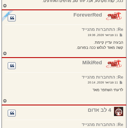
ככה, קצת מקרטע, אבל יותר טוב מהימים האחרונים.
ח
ז
ר
ForeverRed
ה
ל
מ
Re: התחברות מהנייד
ע
ל
ש
11 פברואר 2026, 19:36
ה
ל
י
הבעיה עדיין קיימת.
ח
קשה מאוד לגלוש ככה בפורום.
ה
ח
ז
ר
MikiRed
ה
ל
מ
Re: התחברות מהנייד
ע
ל
ש
11 פברואר 2026, 20:14
ה
ל
י
לדעתי השתפר מאד
ח
ה
ח
ז
ר
4 לב אדום
ה
ל
מ
Re: התחברות מהנייד
ע