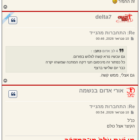
זה החמיר
ח
ז
ר
delta7
ה
ל
מ
Re: התחברות מהנייד
ע
ל
ש
10 פברואר 2026, 00:46
ה
ל
י
ח
4 לב אדום
כתב:
↑
ה
גם עכשיו נורא קשה לגלוש בפורום.
כל כפתור זה מינימום חצי דקה המתנה שמשהו יקרה
כבר יום שלישי ברצף
גם אצלי, ממש קשה.
ח
ז
ר
אורי אדום בנשמה
ה
ל
מ
Re: התחברות מהנייד
ע
ל
ש
10 פברואר 2026, 00:54
ה
ל
י
כנ''ל
ח
הקיצר אצל כולם
ה