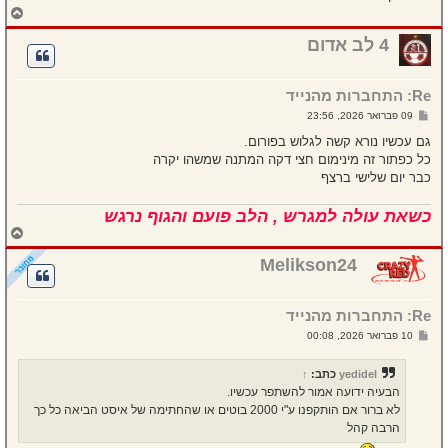
ח
ז
ר
4 לב אדום
ה
ל
מ
Re: התחברות מהנייד
ע
ל
ש
09 פברואר 2026, 23:56
ה
ל
י
גם עכשיו נורא קשה לגלוש בפורום.
ח
כל כפתור זה מינימום חצי דקה המתנה שמשהו יקרה
ה
כבר יום שלישי ברצף
כשאת עולה למגרש , הלב פועם והגוף נרגש
ח
ז
ר
Melikson24
ה
ל
מ
Re: התחברות מהנייד
ע
ל
ש
10 פברואר 2026, 00:08
ה
ל
י
ח
yedidel
כתב:
↑
ה
הבעיה ידועה אמור להשתפר עכשיו.
לא ברור אם הותקפנו ע"י 2000 בוטים או שהחתימה של איסט הביאה כל כך
הרבה קהל