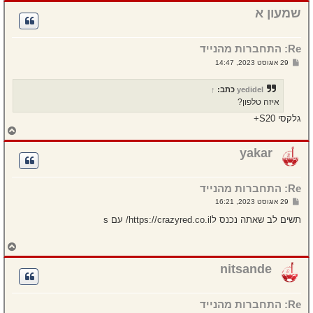
ז
ר
שמעון א
ה
ל
מ
Re: התחברות מהנייד
ע
ל
ש
29 אוגוסט 2023, 14:47
ה
ל
י
ח
yedidel
כתב:
↑
ה
איזה טלפון?
גלקסי S20+
ח
ז
ר
yakar
ה
ל
מ
Re: התחברות מהנייד
ע
ל
ש
29 אוגוסט 2023, 16:21
ה
ל
י
תשים לב שאתה נכנס לhttps://crazyred.co.il/ עם s
ח
ה
ח
ז
ר
nitsande
ה
ל
מ
Re: התחברות מהנייד
ע