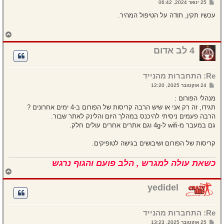
ש
25 ינואר 2024, 06:42
ה
ל
י
עכשיו תקין, תודה על הטיפול המהיר.
ח
ה
ח
ז
ר
4 לב אדום
ה
ל
מ
Re: התחברות מהנייד
ע
ל
ש
24 אוקטובר 2025, 12:20
ה
ל
י
מנהלי הפורום :
ח
תגידו, זה רק אני או שיש הרבה קריסות של הפורום ב-4 ימים אחרונים ?
ה
הרבה פעמים ניסיתי להיכנס במהלך היום והלינק לאתר שבור.
גם במעבר מ-wifi ל-4g וגם אתרים אחרים עולים חלק.
קריסות של הפורום ושיבושים בגישה לטופיקים.
כשאת עולה למגרש , הלב פועם והגוף נרגש
ח
ז
ר
yedidel
ה
ל
מ
Re: התחברות מהנייד
ע
ל
ש
25 אוקטובר 2025, 13:23