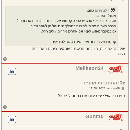
ה
ל
י
ח
4 לב אדום
כתב:
↑
ה
מנהלי הפורום :
תגידו, זה רק אני או שיש הרבה קריסות של הפורום ב-4 ימים אחרונים ?
הרבה פעמים ניסיתי להיכנס במהלך היום והלינק לאתר שבור.
גם במעבר מ-wifi ל-4g וגם אתרים אחרים עולים חלק.
קריסות של הפורום ושיבושים בגישה לטופיקים.
עוקבים אחרי זה, היו כמה חריגות בעומסים בימים האחרונים.
נעדכן
ח
ז
ר
Melikson24
ה
ל
מ
Re: התחברות מהנייד
ע
ל
ש
08 פברואר 2026, 11:58
ה
ל
י
תגידו רק אצלי יש בעיות עם כניסה לפורום?
ח
ה
ח
ז
ר
Gunr10
ה
ל
מ