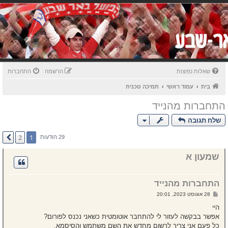
שאלות נפוצות
הרשמה
התחברות
בית
עמוד ראשי
תמיכה טכנית
התחברות מהנייד
שלח תגובה
2
1
הבא
29 הודעות
שמעון א
התחברות מהנייד
ש
28 אוגוסט 2023, 20:01
ל
י
היי
ח
אפשר בבקשה לעזור לי להתחבר אוטומטית כשאני נכנס לפורום?
ה
כל פעם אני צריך לרשום מחדש את השם משתמש והסיסמא.