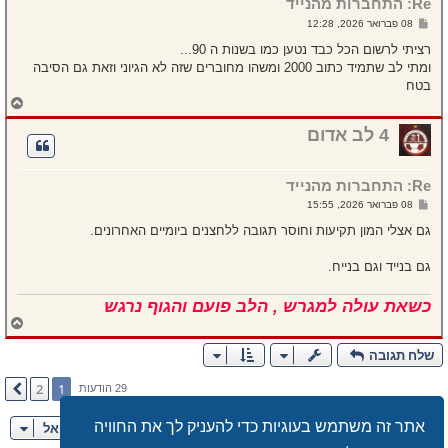
Re: התחברות מהנייד
ע
ל
ש
08 פברואר 2026, 12:28
ה
ל
י
רציתי לרשום הכל כבד נטען כמו בשנות ה 90...
ח
ומתי לב שתמיד כתוב 2000 ומשהו מחוברים שזה לא הגיוני וזאת גם הסיבה
ה
בטח
ח
ז
ר
4 לב אדום
ה
ל
מ
Re: התחברות מהנייד
ע
ל
ש
08 פברואר 2026, 15:55
ה
ל
י
גם אצלי המון תקיעות וחוסר תגובה ללחצנים ביומיים האחרונים.
ח
ה
גם בנייד וגם בנייח.
כשאת עולה למגרש , הלב פועם והגוף נרגש
ח
ז
ר
שלח תגובה
ה
ל
2
1
הבא
29 הודעות
מ
ע
ל
אתר זה משתמש בעוגיות כדי להעניק לך את החוויה
עבור אל
ה