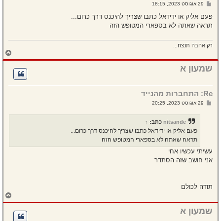
ל
ש
29 אוגוסט 2023, 18:15
ה
ל
י
פעם אליק או ידידאל כתבו שצריך להיכנס דרך כרום...
ח
תראה שאתה לא בספארי המטופש הזה
ה
רק אהבה תנצח...
ח
ז
ר
שמעון א
ה
ל
מ
Re: התחברות מהנייד
ע
ל
ש
29 אוגוסט 2023, 20:25
ה
ל
י
ח
nitsande
כתב:
↑
ה
פעם אליק או ידידאל כתבו שצריך להיכנס דרך כרום...
תראה שאתה לא בספארי המטופש הזה
עשיתי עכשיו אחי
אני חושב שזה הסתדר
תודה לכולם
ח
ז
ר
שמעון א
ה