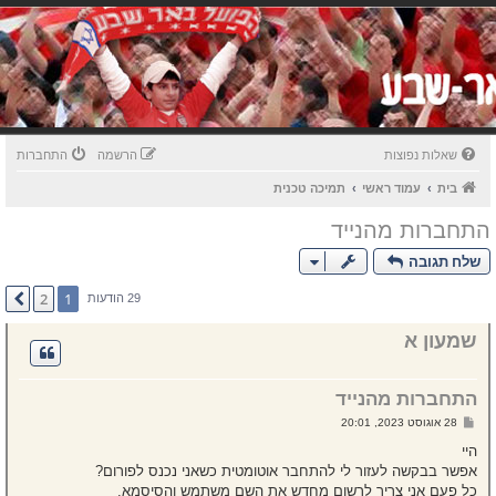
שאלות נפוצות
הרשמה
התחברות
בית
עמוד ראשי
תמיכה טכנית
התחברות מהנייד
שלח תגובה
2
1
הבא
29 הודעות
שמעון א
התחברות מהנייד
ש
28 אוגוסט 2023, 20:01
ל
י
היי
ח
אפשר בבקשה לעזור לי להתחבר אוטומטית כשאני נכנס לפורום?
ה
כל פעם אני צריך לרשום מחדש את השם משתמש והסיסמא.