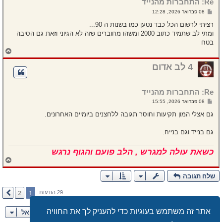
Re: התחברות מהנייד
ע
ל
ש
08 פברואר 2026, 12:28
ה
ל
י
רציתי לרשום הכל כבד נטען כמו בשנות ה 90...
ח
ומתי לב שתמיד כתוב 2000 ומשהו מחוברים שזה לא הגיוני וזאת גם הסיבה
ה
בטח
ח
ז
ר
4 לב אדום
ה
ל
מ
Re: התחברות מהנייד
ע
ל
ש
08 פברואר 2026, 15:55
ה
ל
י
גם אצלי המון תקיעות וחוסר תגובה ללחצנים ביומיים האחרונים.
ח
ה
גם בנייד וגם בנייח.
כשאת עולה למגרש , הלב פועם והגוף נרגש
ח
ז
ר
שלח תגובה
ה
ל
2
1
הבא
29 הודעות
מ
ע
ל
אתר זה משתמש בעוגיות כדי להעניק לך את החוויה
עבור אל
ה