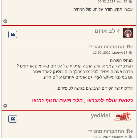
ש
25 ינואר 2024, 06:42
ה
ל
י
עכשיו תקין, תודה על הטיפול המהיר.
ח
ה
ח
ז
ר
4 לב אדום
ה
ל
מ
Re: התחברות מהנייד
ע
ל
ש
24 אוקטובר 2025, 12:20
ה
ל
י
מנהלי הפורום :
ח
תגידו, זה רק אני או שיש הרבה קריסות של הפורום ב-4 ימים אחרונים ?
ה
הרבה פעמים ניסיתי להיכנס במהלך היום והלינק לאתר שבור.
גם במעבר מ-wifi ל-4g וגם אתרים אחרים עולים חלק.
קריסות של הפורום ושיבושים בגישה לטופיקים.
כשאת עולה למגרש , הלב פועם והגוף נרגש
ח
ז
ר
yedidel
ה
ל
מ
Re: התחברות מהנייד
ע
ל
ש
25 אוקטובר 2025, 13:23