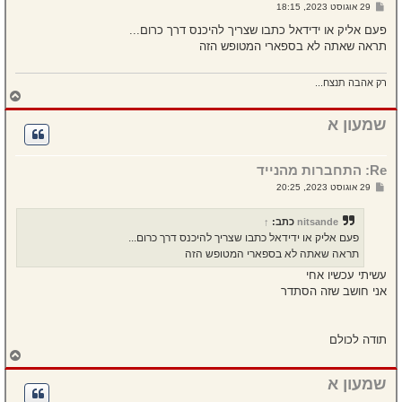
ל
ש
29 אוגוסט 2023, 18:15
ה
ל
י
פעם אליק או ידידאל כתבו שצריך להיכנס דרך כרום...
ח
תראה שאתה לא בספארי המטופש הזה
ה
רק אהבה תנצח...
ח
ז
ר
שמעון א
ה
ל
מ
Re: התחברות מהנייד
ע
ל
ש
29 אוגוסט 2023, 20:25
ה
ל
י
ח
nitsande
כתב:
↑
ה
פעם אליק או ידידאל כתבו שצריך להיכנס דרך כרום...
תראה שאתה לא בספארי המטופש הזה
עשיתי עכשיו אחי
אני חושב שזה הסתדר
תודה לכולם
ח
ז
ר
שמעון א
ה