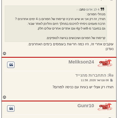
ה
ל
י
ח
4 לב אדום
כתב:
↑
ה
מנהלי הפורום :
תגידו, זה רק אני או שיש הרבה קריסות של הפורום ב-4 ימים אחרונים ?
הרבה פעמים ניסיתי להיכנס במהלך היום והלינק לאתר שבור.
גם במעבר מ-wifi ל-4g וגם אתרים אחרים עולים חלק.
קריסות של הפורום ושיבושים בגישה לטופיקים.
עוקבים אחרי זה, היו כמה חריגות בעומסים בימים האחרונים.
נעדכן
ח
ז
ר
Melikson24
ה
ל
מ
Re: התחברות מהנייד
ע
ל
ש
08 פברואר 2026, 11:58
ה
ל
י
תגידו רק אצלי יש בעיות עם כניסה לפורום?
ח
ה
ח
ז
ר
Gunr10
ה
ל
מ