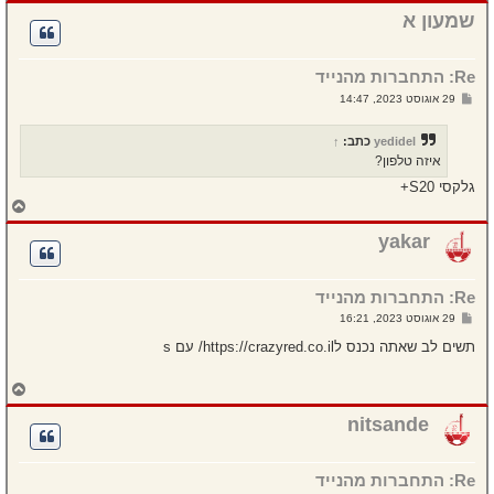
ז
ר
שמעון א
ה
ל
מ
Re: התחברות מהנייד
ע
ל
ש
29 אוגוסט 2023, 14:47
ה
ל
י
ח
yedidel
כתב:
↑
ה
איזה טלפון?
גלקסי S20+
ח
ז
ר
yakar
ה
ל
מ
Re: התחברות מהנייד
ע
ל
ש
29 אוגוסט 2023, 16:21
ה
ל
י
תשים לב שאתה נכנס לhttps://crazyred.co.il/ עם s
ח
ה
ח
ז
ר
nitsande
ה
ל
מ
Re: התחברות מהנייד
ע