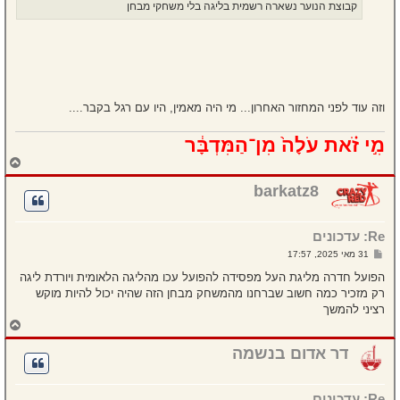
קבוצת הנוער נשארה רשמית בליגה בלי משחקי מבחן
וזה עוד לפני המחזור האחרון... מי היה מאמין, היו עם רגל בקבר....
מִ֣י זֹ֗את עֹלָה֙ מִן־הַמִּדְבָּ֔ר
ח
ז
ר
barkatz8
ה
ל
מ
Re: עדכונים
ע
ל
ש
31 מאי 2025, 17:57
ה
ל
י
הפועל חדרה מליגת העל מפסידה להפועל עכו מהליגה הלאומית ויורדת ליגה
ח
רק מזכיר כמה חשוב שברחנו מהמשחק מבחן הזה שהיה יכול להיות מוקש
ה
רציני להמשך
ח
ז
ר
דר אדום בנשמה
ה
ל
מ
Re: עדכונים
ע