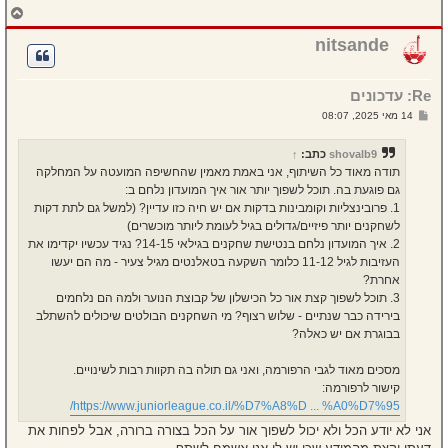
ח
ז
ר
nitsande
ה
ל
מ
Re: עדכונים
ע
ל
ש
14 מאי 2025, 08:07
ה
ל
י
ח
shovalb9
כתב:
↑
ה
תודה מאוד כל השיתוף, אני באמת מאמין שהחשיפה המועטה על המחלקה
גם פוגעת בה. תוכל לשפוך יותר אור איך המועדון נלחם ב:
1. פרובינצליות וקומבינות בדקות אם יש חיה כזו עדיין? (למשל גם לתת דקות
לשחקנים יותר פיזיים/גדולים בגיל לעומת ליותר מוכשרים)
2. איך המועדון נלחם בנטישת שחקנים בגילאי 14-15? נגיד עכשיו יקדימו את
העזיבות לגיל 11-12 כלומר השקעה בטאלנטים מגיל צעיר - מה הם יעשו
אחרת?
3. תוכל לשפוך קצת אור כל הכישלון של קבוצת הנוער ולמה הם נלחמים
בירידה כבר שנתיים - שלוש רצוף? מי השחקנים הבולטים שיכולים להשתלב
בבוגרת אם יש כאלה?
מסכים מאוד לגבי הרפורמה, ואני גם תולה בה תקוות רבות לשינויים.
קישור לרפורמה:
https://www.juniorleague.co.il/%D7%A8%D ... %A0%D7%95/
אני לא יודע הכל ולא יכול לשפוך אור על הכל בצורה ברורה, אבל לפחות את