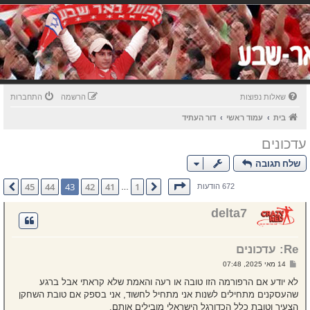
שאלות נפוצות
הרשמה
התחברות
בית
עמוד ראשי
דור העתיד
עדכונים
שלח תגובה
דף
43
מתוך
45
45
44
43
42
41
1
הקודם
הבא
672 הודעות
…
delta7
Re: עדכונים
ש
14 מאי 2025, 07:48
ל
י
לא יודע אם הרפורמה הזו טובה או רעה והאמת שלא קראתי אבל ברגע
ח
שהעסקנים מתחילים לשנות אני מתחיל לחשוד, אני בספק אם טובת השחקן
ה
הצעיר וטובת כלל הכדורגל הישראלי מובילים אותם.