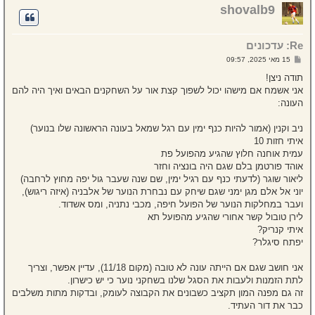
ר
shovalb9
ה
ל
מ
Re: עדכונים
ע
ל
ש
15 מאי 2025, 09:57
ה
ל
י
תודה ניצן!
ח
אני אשמח אם מישהו יכול לשפוך קצת אור על השחקנים הבאים ואיך היה להם
ה
העונה:
ניב וקנין (אמור להיות כנף ימין עם רגל שמאל בעונה הראשונה שלו בנוער)
איתי חזות 10
עמית אוחנה חלוץ שהגיע מהפועל פת
אוהד פורטמן בלם שגם היה בונציה וחזר
ליאור שוגר (לדעתי כנף עם רגיל ימין, שם שנה שעבר גול יפה מחוץ לרחבה)
יוני אל אלם מגן ימני שגם שיחק עם נבחרת הנוער של אלבניה (איזה ריגוש),
ועבר במחלקות הנוער של הפועל חיפה, מכבי נתניה, ומס אשדוד.
לירן טובול קשר אחורי שהגיע מהפועל תא
איתי קנריק?
יפתח סיגלר?
אני חושב שגם אם הייתה עונה לא טובה (מקום 11/18), עדיין אפשר, וצריך
לתת הזמנות ולעבות את הסגל שלנו בשחקני נוער כי יש כישרון.
זה גם מפנה המון תקציב כשבונים את הקבוצה לעומק, ובדקות מתות משלבים
כבר את דור העתיד.