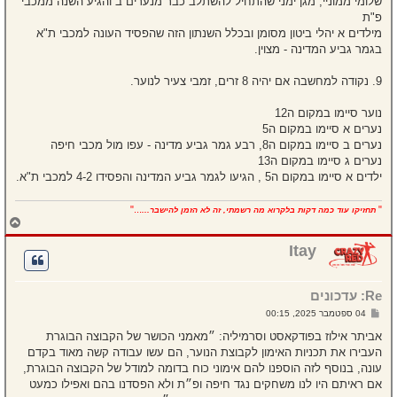
שלומי ממוניי, מגן ימני שהתחיל להשתלב כבר מנערים ב והגיע השנה ממכבי
פ"ת
מילדים א יהלי ביטון מסומן ובכלל השנתון הזה שהפסיד העונה למכבי ת"א
בגמר גביע המדינה - מצוין.
9. נקודה למחשבה אם יהיה 8 זרים, זמבי צעיר לנוער.
נוער סיימו במקום ה12
נערים א סיימו במקום ה5
נערים ב סיימו במקום ה8, רבע גמר גביע מדינה - עפו מול מכבי חיפה
נערים ג סיימו במקום ה13
ילדים א סיימו במקום ה5 , הגיעו לגמר גביע המדינה והפסידו 4-2 למכבי ת"א.
..."
"
תחזיקו עוד כמה דקות בלקרוא מה רשמתי, זה לא הזמן להישבר...
ח
ז
ר
Itay
ה
ל
מ
Re: עדכונים
ע
ל
ש
04 ספטמבר 2025, 00:15
ה
ל
י
אביתר אילוז בפודקאסט וסרמיליה: ״מאמני הכושר של הקבוצה הבוגרת
ח
העבירו את תכניות האימון לקבוצת הנוער, הם עשו עבודה קשה מאוד בקדם
ה
עונה, בנוסף לזה הוספנו להם אימוני כוח בדומה למודל של הקבוצה הבוגרת,
אם ראיתם היו לנו משחקים נגד חיפה ופ״ת ולא הפסדנו בהם ואפילו כמעט