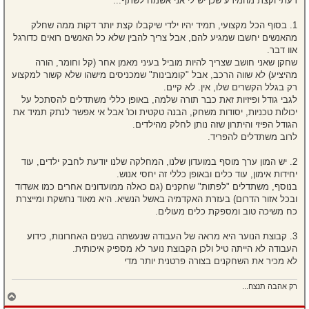
דעתי וקצת מהמידע שכן יש לי אני אשמח לשתף...
1. בסוף הכל מקצועי, תמיד יהיו ילדי שיקבלו קצת יותר דקות ממה שחלק
מהאנשים יחשבו שמגיע להם, אבל צריך להבין שלא כל האנשים רואים כדורגל
אוו דבר.
שחקן שאני חושב שצריך להיות מוביל בעיני מאמן אחר (קל וחומר, הורה
מהיציע) לא שווה הרכב, אבל "קומבינות" שמכניסים מישהו שלא קשור למקצוע
רק בגלל הקשרים שלו, אין. לא קיים.
לגבי גודל ופיזיות זאת כבר תורה שלמה, באופן כללי משתדלים להסתכל על
יכולות טכניות, יסודות משחק, הבנה טקטית וכו' אבל אי אפשר לנתק תמיד את
הגודל הפיזי והיתרון שזה נותן לחלק מהילדים.
לרוב משתדלים להפריד.
2. יש המון ערך מוסף במועדון שלנו, המחלקה שלנו יודעת לחבק ילדים, עוד
יחידות אימון, עוד כלים ובאופן כללי זה יחסי אנוש.
בנוסף, משתדלים "לפתות" שחקנים (גם כאלה ממועדונים אחרים כמו אשדוד
ובכל אזור הדרום) בעזרת האקדמיה באשל הנשיא. היא מאוד נחשקת ומייצרת
כח משיכה טוב ומספקת כלים מעולים.
3. קבוצת הנוער היא מראה של העבודה שנעשתה בשנים האחרונות, כידוע
העבודה לא הייתה טיל ולכן הקבוצת נוער לא מספיק איכותית.
לא מכיר את השחקנים בצורה פרטנית יותר מדי
רק אהבה תנצח...
ח
ז