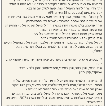
להמציא את עצמו מחדש כ6 ולחזור לקישור כי כבלם אני לא רואה לו עתיד
יותר מדי. צריך להיות מושאל העונה. קשה לשלב עם זה צבא.
יונתן גרינבאום (באוגוסט בן 18,משחק 6/8)
לירן טובול - קשר אחורי, הצטרף בינואר מהפועל ת"א שגדל שם. היה חתום
שם ל3 שנים לפני שחתם בהעברה (רשמית לפי ההתאחדות).
אוהד פורטמן, בלם שעשה גיחה בונציה וחזר להפועל תא ואז אלינו - החזיק לנו
את ההגנה ואחד מהעמודי תווך בהישארות העונה.
הגיעו לחזק אותנו בינואר בבהילות כדי שנישאר בליגה:
איתי קנריק - הגיע בהשאלה בינואר ממכבי נתניה.
יוני אל מאלם, מגן ימני בנבחרת הנוער של אלבניה, הגיע אלינו בהשאלה וסיים
אותה. מקווה שנוכל להחזיר אותו כדי לשמור על השלד (עד שיונתן בסר
ישתלב).
7. מנערים א יש עוד שחקני בית כישרוניים שאני מקווה שהמועדון יחשוף אותם
יותר:
איתי ברמי, יונתן בסר,יונתן בנזיכרי,סהר שלומאי, יונתן גלבוע, אדר
שמוקלר,קורן ביטון.
8. נערים ב - בולטים: מתן שמואל ליברמן, יגל חדד,נועם ספדיה, שלומי
ממוניי, תומר טישלר,נועם לביא,ניר אולגרט,סהר משעלי,עידן ביטון יעקב
שנתון מעולה שגם ניצח בגמר גביע מול הפועל תא בנערים ג
מזכיר שגיא אליגולשווילי - איבדנו אותו להפועל ת"א, בלם נבחרת נערים -
כנראה ישחק באליפות אירופה לנוער שאמורה להיות בארץ ב2027, נראה מה
יוליד העתיד.