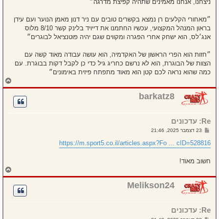
ניצחנו, אנחנו מאמינים שתהיה קפיצת מדרגה״
״מאחורי הקלעים רן נמצא בקשרים טובים עם ניר דנון מאמן הנוער ועם עידן
בראון המנהל המקצועי, עכשיו החתמנו את דייויד בלינק קשר 8/10 מלוס
אנג׳לס, הוא ישחק אחרי הפגרה ומקווים שגם יהיה פוטנציאל לבוגרים״
״חזות הוא הפרי הראשון של האקדמיה, הוא עושה עבודה מאוד קשה עם
הצוות של הבוגרת, הוא לא נרשם כחריג גיל כדי כן לקבל דקות בבוגרת. עם
כמה שהוא נראה לכם קטן הוא מאוד מתפתח פיזית באימונים״
ח
ז
ר
barkatz8
ה
ל
מ
Re: עדכונים
ע
ל
ש
23 דצמבר 2025, 21:46
ה
ל
י
https://m.sport5.co.il/articles.aspx?Fo ... cID=528816
ח
ה
חשוב מאוד!
ח
ז
ר
Melikson24
ה
ל
מ
Re: עדכונים
ע
ל