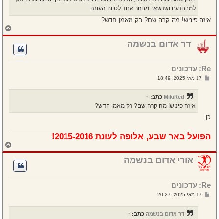
למבחנעם ושנשאר מחזור אחד לסיום העונה
איזה פיניש! מה קרה שם? רק מאמן חדש?
ח
ז
ר
דר אדום בנשמה
ה
ל
מ
Re: עדכונים
ע
ל
ש
17 מאי 2025, 18:49
ה
ל
י
ח
MikiRed
כתב:
↑
ה
איזה פיניש! מה קרה שם? רק מאמן חדש?
כן
הפועל באר שבע, אלופה לעונת 2015-2016!
ח
ז
ר
אורי אדום בנשמה
ה
ל
מ
Re: עדכונים
ע
ל
ש
17 מאי 2025, 20:27
ה
ל
י
ח
דר אדום בנשמה
כתב:
↑
ה