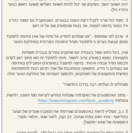
יהיה השוער השני, כשיונתן שני יכול להיות השוער השלישי (ושוער ראשון בנוער
כחריג גיל).
3. חזות יכול וצריך לקבל דקות העונה בבוגרים, כשבמקביל גם ימשיך כחריג
גיל בנוער בדומה לגנאח. אני בטוח שהמועדון שם על זה דגש.
4. עדכון למי שפספס - "אנו שמחים להודיע על מינויו של אורן פחימה לתפקיד
מאמן קבוצת נערים ג' ולתפקיד מנהל החטיבה המרכזית במחלקת הנוער.
אורן, בעל ניסיון עשיר בעבודה עם שחקנים צעירים ובבניית תשתיות
מקצועיות, נמצא במועדון קרוב לעשור. מינויו לתפקיד זה הוא מתוך רצון לקדם
ולבסס מודל עבודה איכותי, בדומה למקובל במועדונים המובילים באירופה.
אנו בטוחים כי הידע, התשוקה והמחויבות של אורן יתרמו רבות להתפתחות
האישית והמקצועית של השחקנים, ולהמשך הצמיחה של מחלקת הנוער כולה.
מאחלים לו הצלחה רבה בדרכו החדשה!"
- מתוך האינסטגרם של האקדמיה שנפתח מחדש לקראת סוף העונה, חדשות
מעולות!
https://www.instagram.com/hbsfc_academy/
5. נ.ב, ממליץ לראות באינסטגרם שצירפתי את המקבץ שערים של הנוער
בפלייאוף - איתי חזות,עמית אוחנה, ניב וקנין, ליאור שוגר, אילאיי סקורי,
החופשיות של שגיא יחזקאל)
6. זרקור נוסף על שחקנים בולטים: אמיר והב (ביולי 20) - לדעתי יצטרך