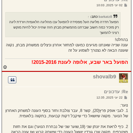
ל
ש
02 יוני 2025, 10:03
ה
ל
י
ח
barkatz8
כתב:
↑
ה
הפועל חדרה מליגת העל מפסידה להפועל עכו מהליגה הלאומית ויורדת ליגה
רק מזכיר כמה חשוב שברחנו מהמשחק מבחן הזה שהיה יכול להיות מוקש
רציני להמשך
בהחלט!
עונה שנייה שאנחנו מגיעים כמעט למחזור אחרון וניצלים ממשחק מבחן, נקווה
שעונה הבאה לא נצטרך לשמוע על זה
הפועל באר שבע, אלופה לעונת 2015-2016!
ח
ז
ר
shovalb9
ה
ל
מ
Re: עדכונים
ע
ל
ש
22 יוני 2025, 12:35
ה
ל
י
נוער:
ח
1. לגבי אופק פרץ(20), קשר 8, עבר צולבת וחזר בסוף העונה למשחק האחרון
ה
של הנוער. מקווה שיושאל כדי שיקבל דקות קבועות, בתקווה בלאומית.
2. כיף לראות את יונתן שני (19,שוער שני של נבחרת הנוער) וגם את חזות
מצטרפים. מקווה שבן גורדין יושאל העונה כדי שישחק קבוע ואז עונה הבאה