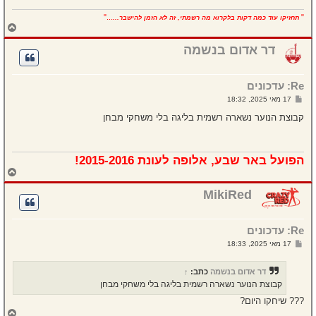
..."
"
תחזיקו עוד כמה דקות בלקרוא מה רשמתי, זה לא הזמן להישבר...
ח
ז
ר
דר אדום בנשמה
ה
ל
מ
Re: עדכונים
ע
ל
ש
17 מאי 2025, 18:32
ה
ל
י
קבוצת הנוער נשארה רשמית בליגה בלי משחקי מבחן
ח
ה
הפועל באר שבע, אלופה לעונת 2015-2016!
ח
ז
ר
MikiRed
ה
ל
מ
Re: עדכונים
ע
ל
ש
17 מאי 2025, 18:33
ה
ל
י
ח
דר אדום בנשמה
כתב:
↑
ה
קבוצת הנוער נשארה רשמית בליגה בלי משחקי מבחן
??? שיחקו היום?
ח