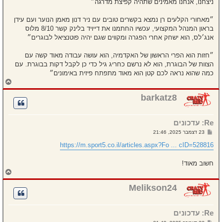
ניצחנו, אנחנו מאמינים שתהיה קפיצת מדרגה״
״מאחורי הקלעים רן נמצא בקשרים טובים עם ניר דנון מאמן הנוער ועם עידן
בראון המנהל המקצועי, עכשיו החתמנו את דייויד בלינק קשר 8/10 מלוס
אנג׳לס, הוא ישחק אחרי הפגרה ומקווים שגם יהיה פוטנציאל לבוגרים״
״חזות הוא הפרי הראשון של האקדמיה, הוא עושה עבודה מאוד קשה עם
הצוות של הבוגרת, הוא לא נרשם כחריג גיל כדי כן לקבל דקות בבוגרת. עם
כמה שהוא נראה לכם קטן הוא מאוד מתפתח פיזית באימונים״
ח
ז
ר
barkatz8
ה
ל
מ
Re: עדכונים
ע
ל
ש
23 דצמבר 2025, 21:46
ה
ל
י
https://m.sport5.co.il/articles.aspx?Fo ... cID=528816
ח
ה
חשוב מאוד!
ח
ז
ר
Melikson24
ה
ל
מ
Re: עדכונים
ע
ל