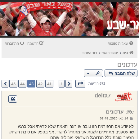
שאלות נפוצות
הרשמה
התחברות
בית
עמוד ראשי
דור העתיד
עדכונים
שלח תגובה
דף
43
מתוך
45
45
44
43
42
41
1
הקודם
הבא
672 הודעות
…
delta7
Re: עדכונים
ש
14 מאי 2025, 07:48
ל
י
לא יודע אם הרפורמה הזו טובה או רעה והאמת שלא קראתי אבל ברגע
ח
שהעסקנים מתחילים לשנות אני מתחיל לחשוד, אני בספק אם טובת השחקן
ה
הצעיר וטובת כלל הכדורגל הישראלי מובילים אותם.