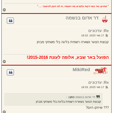
..."
"
תחזיקו עוד כמה דקות בלקרוא מה רשמתי, זה לא הזמן להישבר...
ח
ז
ר
דר אדום בנשמה
ה
ל
מ
Re: עדכונים
ע
ל
ש
17 מאי 2025, 18:32
ה
ל
י
קבוצת הנוער נשארה רשמית בליגה בלי משחקי מבחן
ח
ה
הפועל באר שבע, אלופה לעונת 2015-2016!
ח
ז
ר
MikiRed
ה
ל
מ
Re: עדכונים
ע
ל
ש
17 מאי 2025, 18:33
ה
ל
י
ח
דר אדום בנשמה
כתב:
↑
ה
קבוצת הנוער נשארה רשמית בליגה בלי משחקי מבחן
??? שיחקו היום?
ח