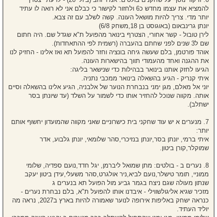
להמציא את עצמו מחדש כ6 ולחזור לקישור כי כבלם אני לא רואה לו עתיד
יותר מדי. צריך להיות מושאל העונה. קשה לשלב עם זה צבא.
יונתן גרינבאום (באוגוסט בן 18,משחק 6/8)
לירן טובול - קשר אחורי, הצטרף בינואר מהפועל ת"א שגדל שם. היה חתום
שם ל3 שנים לפני שחתם בהעברה (רשמית לפי ההתאחדות).
אוהד פורטמן, בלם שעשה גיחה בונציה וחזר להפועל תא ואז אלינו - החזיק לנו
את ההגנה ואחד מהעמודי תווך בהישארות העונה.
הגיעו לחזק אותנו בינואר בבהילות כדי שנישאר בליגה:
איתי קנריק - הגיע בהשאלה בינואר ממכבי נתניה.
יוני אל מאלם, מגן ימני בנבחרת הנוער של אלבניה, הגיע אלינו בהשאלה וסיים
אותה. מקווה שנוכל להחזיר אותו כדי לשמור על השלד (עד שיונתן בסר
ישתלב).
7. מנערים א יש עוד שחקני בית כישרוניים שאני מקווה שהמועדון יחשוף אותם
יותר:
איתי ברמי, יונתן בסר,יונתן בנזיכרי,סהר שלומאי, יונתן גלבוע, אדר
שמוקלר,קורן ביטון.
8. נערים ב - בולטים: מתן שמואל ליברמן, יגל חדד,נועם ספדיה, שלומי
ממוניי, תומר טישלר,נועם לביא,ניר אולגרט,סהר משעלי,עידן ביטון יעקב
שנתון מעולה שגם ניצח בגמר גביע מול הפועל תא בנערים ג
מזכיר שגיא אליגולשווילי - איבדנו אותו להפועל ת"א, בלם נבחרת נערים -
כנראה ישחק באליפות אירופה לנוער שאמורה להיות בארץ ב2027, נראה מה
יוליד העתיד.