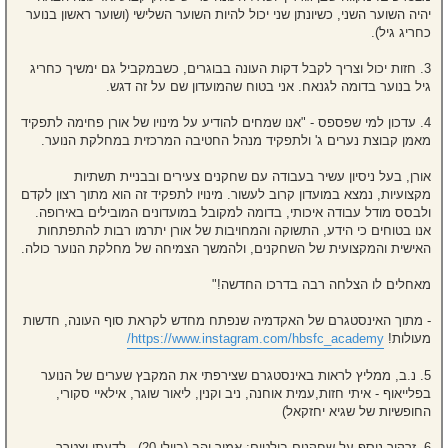
יהיה השוער השני, כשיונתן שני יכול להיות השוער השלישי (ושוער ראשון בנוער
כחריג גיל).
3. חזות יכול וצריך לקבל דקות העונה בבוגרים, כשבמקביל גם ימשיך כחריג
גיל בנוער בדומה לגנאח. אני בטוח שהמועדון שם על זה דגש.
4. עדכון למי שפספס - "אנו שמחים להודיע על מינויו של אורן פחימה לתפקיד
מאמן קבוצת נערים ג' ולתפקיד מנהל החטיבה המרכזית במחלקת הנוער.
אורן, בעל ניסיון עשיר בעבודה עם שחקנים צעירים ובבניית תשתיות
מקצועיות, נמצא במועדון קרוב לעשור. מינויו לתפקיד זה הוא מתוך רצון לקדם
ולבסס מודל עבודה איכותי, בדומה למקובל במועדונים המובילים באירופה.
אנו בטוחים כי הידע, התשוקה והמחויבות של אורן יתרמו רבות להתפתחות
האישית והמקצועית של השחקנים, ולהמשך הצמיחה של מחלקת הנוער כולה.
מאחלים לו הצלחה רבה בדרכו החדשה!"
- מתוך האינסטגרם של האקדמיה שנפתח מחדש לקראת סוף העונה, חדשות
מעולות!
https://www.instagram.com/hbsfc_academy/
5. נ.ב, ממליץ לראות באינסטגרם שצירפתי את המקבץ שערים של הנוער
בפלייאוף - איתי חזות,עמית אוחנה, ניב וקנין, ליאור שוגר, אילאיי סקורי,
החופשיות של שגיא יחזקאל)
6. זרקור נוסף על שחקנים בולטים: אמיר והב (ביולי 20) - לדעתי יצטרך