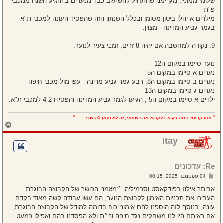
שלומי ממוניי, מגן ימני שהתחיל להשתלב כבר מנערים ב והגיע השנה ממכבי
פ"ת
מילדים א יהלי ביטון מסומן ובכלל השנתון הזה שהפסיד העונה למכבי ת"א
בגמר גביע המדינה - מצוין.
9. נקודה למחשבה אם יהיה 8 זרים, זמבי צעיר לנוער.
נוער סיימו במקום ה12
נערים א סיימו במקום ה5
נערים ב סיימו במקום ה8, רבע גמר גביע מדינה - עפו מול מכבי חיפה
נערים ג סיימו במקום ה13
ילדים א סיימו במקום ה5 , הגיעו לגמר גביע המדינה והפסידו 4-2 למכבי ת"א.
..."
"
תחזיקו עוד כמה דקות בלקרוא מה רשמתי, זה לא הזמן להישבר...
ח
ז
ר
Itay
ה
ל
מ
Re: עדכונים
ע
ל
ש
04 ספטמבר 2025, 00:15
ה
ל
י
אביתר אילוז בפודקאסט וסרמיליה: ״מאמני הכושר של הקבוצה הבוגרת
ח
העבירו את תכניות האימון לקבוצת הנוער, הם עשו עבודה קשה מאוד בקדם
ה
עונה, בנוסף לזה הוספנו להם אימוני כוח בדומה למודל של הקבוצה הבוגרת,
אם ראיתם היו לנו משחקים נגד חיפה ופ״ת ולא הפסדנו בהם ואפילו כמעט