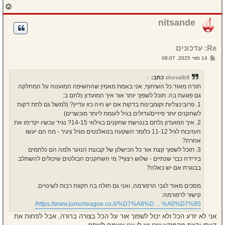
ח
ז
ר
nitsande
ה
ל
מ
Re: עדכונים
ע
ל
ש
14 מאי 2025, 08:07
ה
ל
י
ח
shovalb9
כתב:
↑
ה
תודה מאוד כל השיתוף, אני באמת מאמין שהחשיפה המועטה על המחלקה
גם פוגעת בה. תוכל לשפוך יותר אור איך המועדון נלחם ב:
1. פרובינצליות וקומבינות בדקות אם יש חיה כזו עדיין? (למשל גם לתת דקות
לשחקנים יותר פיזיים/גדולים בגיל לעומת ליותר מוכשרים)
2. איך המועדון נלחם בנטישת שחקנים בגילאי 14-15? נגיד עכשיו יקדימו את
העזיבות לגיל 11-12 כלומר השקעה בטאלנטים מגיל צעיר - מה הם יעשו
אחרת?
3. תוכל לשפוך קצת אור כל הכישלון של קבוצת הנוער ולמה הם נלחמים
בירידה כבר שנתיים - שלוש רצוף? מי השחקנים הבולטים שיכולים להשתלב
בבוגרת אם יש כאלה?
מסכים מאוד לגבי הרפורמה, ואני גם תולה בה תקוות רבות לשינויים.
קישור לרפורמה:
https://www.juniorleague.co.il/%D7%A8%D ... %A0%D7%95/
אני לא יודע הכל ולא יכול לשפוך אור על הכל בצורה ברורה, אבל לפחות את