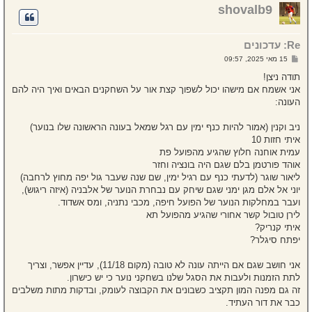
ר
shovalb9
ה
ל
מ
Re: עדכונים
ע
ל
ש
15 מאי 2025, 09:57
ה
ל
י
תודה ניצן!
ח
אני אשמח אם מישהו יכול לשפוך קצת אור על השחקנים הבאים ואיך היה להם
ה
העונה:
ניב וקנין (אמור להיות כנף ימין עם רגל שמאל בעונה הראשונה שלו בנוער)
איתי חזות 10
עמית אוחנה חלוץ שהגיע מהפועל פת
אוהד פורטמן בלם שגם היה בונציה וחזר
ליאור שוגר (לדעתי כנף עם רגיל ימין, שם שנה שעבר גול יפה מחוץ לרחבה)
יוני אל אלם מגן ימני שגם שיחק עם נבחרת הנוער של אלבניה (איזה ריגוש),
ועבר במחלקות הנוער של הפועל חיפה, מכבי נתניה, ומס אשדוד.
לירן טובול קשר אחורי שהגיע מהפועל תא
איתי קנריק?
יפתח סיגלר?
אני חושב שגם אם הייתה עונה לא טובה (מקום 11/18), עדיין אפשר, וצריך
לתת הזמנות ולעבות את הסגל שלנו בשחקני נוער כי יש כישרון.
זה גם מפנה המון תקציב כשבונים את הקבוצה לעומק, ובדקות מתות משלבים
כבר את דור העתיד.