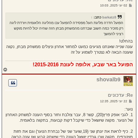
ל
ש
02 יוני 2025, 10:03
ה
ל
י
ח
barkatz8
כתב:
↑
ה
הפועל חדרה מליגת העל מפסידה להפועל עכו מהליגה הלאומית ויורדת ליגה
רק מזכיר כמה חשוב שברחנו מהמשחק מבחן הזה שהיה יכול להיות מוקש
רציני להמשך
בהחלט!
עונה שנייה שאנחנו מגיעים כמעט למחזור אחרון וניצלים ממשחק מבחן, נקווה
שעונה הבאה לא נצטרך לשמוע על זה
הפועל באר שבע, אלופה לעונת 2015-2016!
ח
ז
ר
shovalb9
ה
ל
מ
Re: עדכונים
ע
ל
ש
22 יוני 2025, 12:35
ה
ל
י
נוער:
ח
1. לגבי אופק פרץ(20), קשר 8, עבר צולבת וחזר בסוף העונה למשחק האחרון
ה
של הנוער. מקווה שיושאל כדי שיקבל דקות קבועות, בתקווה בלאומית.
2. כיף לראות את יונתן שני (19,שוער שני של נבחרת הנוער) וגם את חזות
מצטרפים. מקווה שבן גורדין יושאל העונה כדי שישחק קבוע ואז עונה הבאה