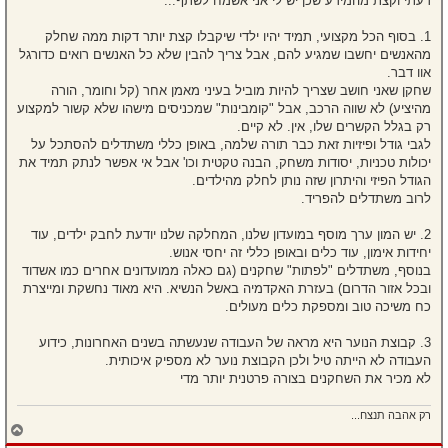
דעתי וקצת מהמידע שכן יש לי אני אשמח לשתף...
1. בסוף הכל מקצועי, תמיד יהיו ילדי שיקבלו קצת יותר דקות ממה שחלק
מהאנשים יחשבו שמגיע להם, אבל צריך להבין שלא כל האנשים רואים כדורגל
אוו דבר.
שחקן שאני חושב שצריך להיות מוביל בעיני מאמן אחר (קל וחומר, הורה
מהיציע) לא שווה הרכב, אבל "קומבינות" שמכניסים מישהו שלא קשור למקצוע
רק בגלל הקשרים שלו, אין. לא קיים.
לגבי גודל ופיזיות זאת כבר תורה שלמה, באופן כללי משתדלים להסתכל על
יכולות טכניות, יסודות משחק, הבנה טקטית וכו' אבל אי אפשר לנתק תמיד את
הגודל הפיזי והיתרון שזה נותן לחלק מהילדים.
לרוב משתדלים להפריד.
2. יש המון ערך מוסף במועדון שלנו, המחלקה שלנו יודעת לחבק ילדים, עוד
יחידות אימון, עוד כלים ובאופן כללי זה יחסי אנוש.
בנוסף, משתדלים "לפתות" שחקנים (גם כאלה ממועדונים אחרים כמו אשדוד
ובכל אזור הדרום) בעזרת האקדמיה באשל הנשיא. היא מאוד נחשקת ומייצרת
כח משיכה טוב ומספקת כלים מעולים.
3. קבוצת הנוער היא מראה של העבודה שנעשתה בשנים האחרונות, כידוע
העבודה לא הייתה טיל ולכן הקבוצת נוער לא מספיק איכותית.
לא מכיר את השחקנים בצורה פרטנית יותר מדי
רק אהבה תנצח...
ח
ז