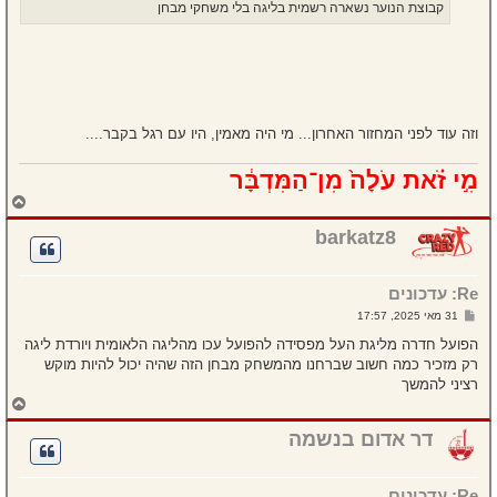
קבוצת הנוער נשארה רשמית בליגה בלי משחקי מבחן
וזה עוד לפני המחזור האחרון... מי היה מאמין, היו עם רגל בקבר....
מִ֣י זֹ֗את עֹלָה֙ מִן־הַמִּדְבָּ֔ר
ח
ז
ר
barkatz8
ה
ל
מ
Re: עדכונים
ע
ל
ש
31 מאי 2025, 17:57
ה
ל
י
הפועל חדרה מליגת העל מפסידה להפועל עכו מהליגה הלאומית ויורדת ליגה
ח
רק מזכיר כמה חשוב שברחנו מהמשחק מבחן הזה שהיה יכול להיות מוקש
ה
רציני להמשך
ח
ז
ר
דר אדום בנשמה
ה
ל
מ
Re: עדכונים
ע