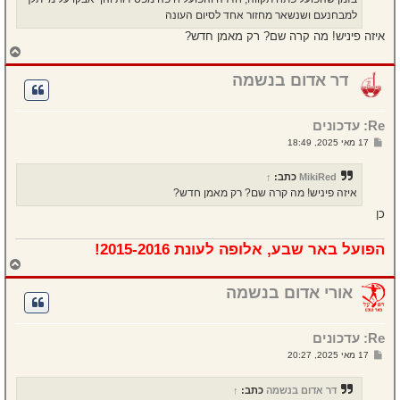
למבחנעם ושנשאר מחזור אחד לסיום העונה
איזה פיניש! מה קרה שם? רק מאמן חדש?
ח
ז
ר
דר אדום בנשמה
ה
ל
מ
Re: עדכונים
ע
ל
ש
17 מאי 2025, 18:49
ה
ל
י
ח
MikiRed
כתב:
↑
ה
איזה פיניש! מה קרה שם? רק מאמן חדש?
כן
הפועל באר שבע, אלופה לעונת 2015-2016!
ח
ז
ר
אורי אדום בנשמה
ה
ל
מ
Re: עדכונים
ע
ל
ש
17 מאי 2025, 20:27
ה
ל
י
ח
דר אדום בנשמה
כתב:
↑
ה